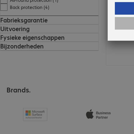
Back protection (4)
Fabrieksgarantie
Uitvoering
Fysieke eigenschappen
Bijzonderheden
Brands.