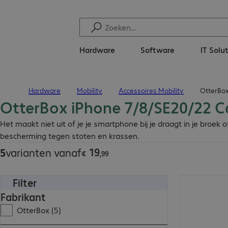
Hardware
Software
IT Solu
Hardware
Mobility
Accessoires Mobility
OtterBox
Terug naar startpagina
OtterBox iPhone 7/8/SE20/22 C
€ 19,99
Het maakt niet uit of je je smartphone bij je draagt in je br
bescherming tegen stoten en krassen.
19
5
varianten vanaf
€
,
99
Filter
€ 26,99
Fabrikant
OtterBox (5)