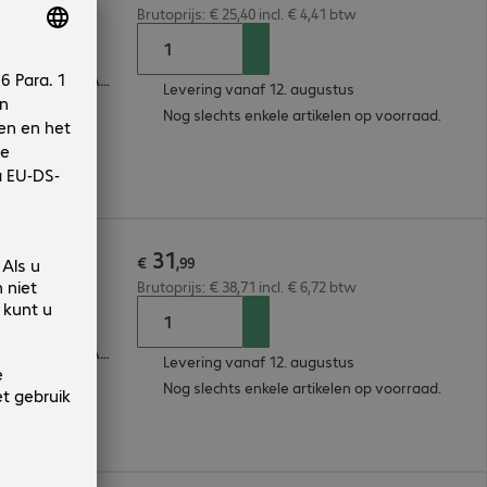
Brutoprijs: € 25,40 incl. € 4,41 btw
Apple iPhone 8, Apple iPhone SE (2020), Apple iPhone 7, Apple iPhone SE (2022)
Levering vanaf 12. augustus
Nog slechts enkele artikelen op voorraad.
31
22 Case
€
,
99
Brutoprijs: € 38,71 incl. € 6,72 btw
Apple iPhone 8, Apple iPhone SE (2020), Apple iPhone 7, Apple iPhone SE (2022)
Levering vanaf 12. augustus
Nog slechts enkele artikelen op voorraad.