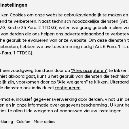
Productnr.:
Fabrikant-nr.:
4460506
77-65078
Uitvoering
:
Europa
Compatibele apparaten
:
Kleur
:
Transparant
Beschermingsgraad
:
MIL-STD 810G
Functies
:
Back protection
OtterBox Strada 2.0 iP 7/8/SE20/
Productnr.:
Fabrikant-nr.:
4456014
77-65076
Uitvoering
:
Europa
Compatibele apparaten
:
Kleur
:
Zwart
Functies
:
All-round protection