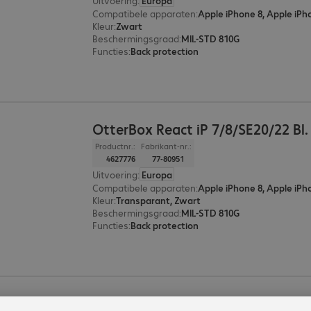
Uitvoering
:
Europa
Compatibele apparaten
:
Kleur
:
Zwart
Beschermingsgraad
:
MIL-STD 810G
Functies
:
Back protection
OtterBox React iP 7/8/SE20/22 Bl.
Productnr.:
Fabrikant-nr.:
4627776
77-80951
Uitvoering
:
Europa
Compatibele apparaten
:
Kleur
:
Transparant, Zwart
Beschermingsgraad
:
MIL-STD 810G
Functies
:
Back protection
OtterBox React iP 7/8/SE20/22 Ca