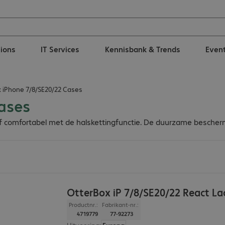
tions
IT Services
Kennisbank & Trends
Even
 iPhone 7/8/SE20/22 Cases
ases
oek of comfortabel met de halskettingfunctie. De duurzame besc
OtterBox iP 7/8/SE20/22 React La
Productnr.:
Fabrikant-nr.:
4719779
77-92273