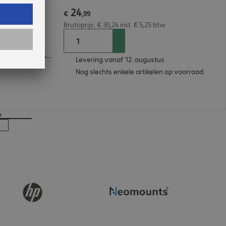
24
22 Case
€
,
99
Brutoprijs: € 30,24 incl. € 5,25 btw
Apple iPhone 8, Apple iPhone SE (2020), Apple iPhone 7, Apple iPhone SE (2022)
Levering vanaf 12. augustus
Nog slechts enkele artikelen op voorraad.
n