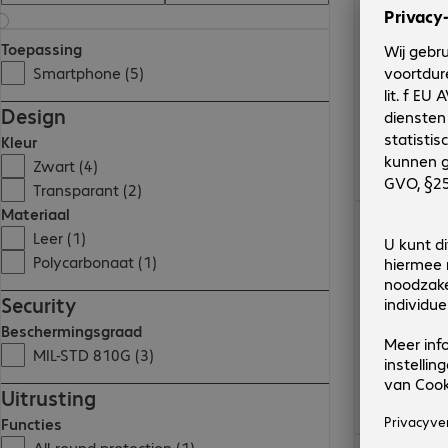
Toepassing
Smartphone (5)
Design
Kleur
Zwart (4)
Transparant (2)
€ 31,99
Materiaal
Leer (1)
Polycarbonaat (1)
Security
Beschermingsgraad
MIL-STD 810G (3)
Uitrusting
Functies
€ 24,99
All-round protection (1)