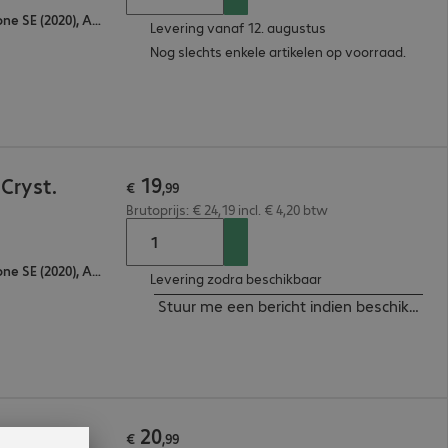
Apple iPhone 8, Apple iPhone SE (2020), Apple iPhone 7, Apple iPhone SE (2022)
Levering vanaf 12. augustus
Nog slechts enkele artikelen op voorraad.
19
 Cryst.
€
,
99
Brutoprijs: € 24,19 incl. € 4,20 btw
Apple iPhone 8, Apple iPhone SE (2020), Apple iPhone 7, Apple iPhone SE (2022)
Levering zodra beschikbaar
Stuur me een bericht indien beschikbaar
20
se Clear
€
,
99