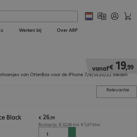
ts
Werken bij
Over ARP
€ 19,99
19
€
,
99
vanaf
hermhoesjes van OtterBox voor de iPhone 7/8/SE20/22 bieden
Relevantie
26
ce Black
€
,
99
Brutoprijs: € 32,66 incl. € 5,67 btw