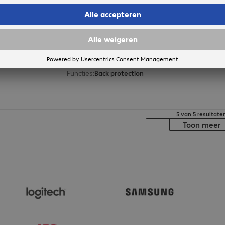
OtterBox Symmetry iP 7/8/SE 20/
Productnr.:
Fabrikant-nr.:
4425730
77-55769
Uitvoering
:
Europa
Compatibele apparaten
:
Kleur
:
Zwart
Functies
:
Back protection
5 van 5 resultate
Toon meer