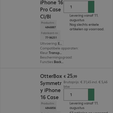
iPhone 16
Pro Case
Cl/Bl
Levering vanaf 11.
augustus
Productnr.:
Nog slechts enkele
4846887
artikelen op voorraad.
Fabrikant-nr.:
77-96251
Uitvoering
:
Europa
Compatibele apparaten
:
Apple iPhone 16 Pro
Kleur
:
Transparant, Zwart
Beschermingsgraad
:
MIL-STD 810G
Functies
:
Back protection
€ 25,99
25
OtterBox
€
,
99
Symmetr
Brutoprijs: € 31,45 incl. € 5,46
btw
y iPhone
16 Case
Levering vanaf 11.
Productnr.:
augustus
4846856
67 artikelen op voorraad.