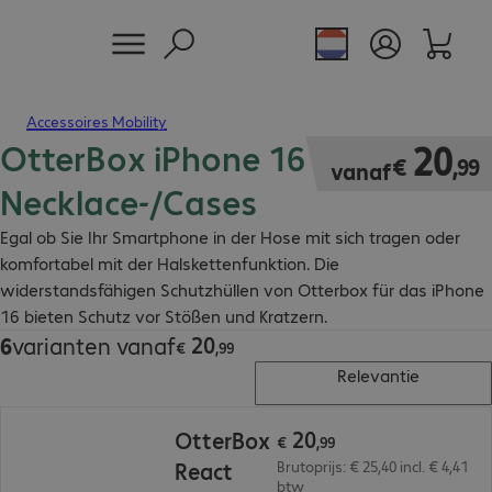
Accessoires Mobility
OtterBox iPhone 16
€ 20,99
20
€
,
99
vanaf
Necklace-/Cases
Egal ob Sie Ihr Smartphone in der Hose mit sich tragen oder
komfortabel mit der Halskettenfunktion. Die
widerstandsfähigen Schutzhüllen von Otterbox für das iPhone
16 bieten Schutz vor Stößen und Kratzern.
20
6
varianten vanaf
€ 20,99
€
,
99
Relevantie
€ 20,99
20
OtterBox
€
,
99
React
Brutoprijs: € 25,40 incl. € 4,41
btw