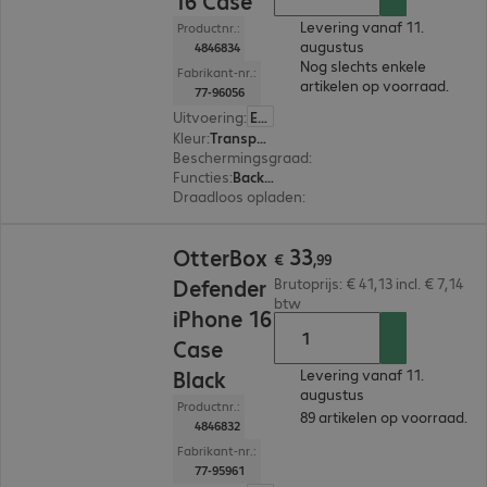
16 Case
Levering vanaf 11.
Productnr.:
augustus
4846834
Nog slechts enkele
Fabrikant-nr.:
artikelen op voorraad.
77-96056
Uitvoering
:
Europa
Kleur
:
Transparant, Zwart
Beschermingsgraad
:
MIL-STD 810G
Functies
:
Back protection
Draadloos opladen
:
Ja
€ 33,99
33
OtterBox
€
,
99
Defender
Brutoprijs: € 41,13 incl. € 7,14
btw
iPhone 16
Case
Black
Levering vanaf 11.
augustus
Productnr.:
89 artikelen op voorraad.
4846832
Fabrikant-nr.:
77-95961