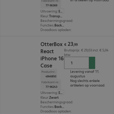
Fabrikant-nr.:
77-96369
Uitvoering
:
Europa
Kleur
:
Transparant
Beschermingsgraad
:
MIL-STD 810G
Functies
:
Back protection
Draadloos opladen
:
Ja
€ 23,99
23
OtterBox
€
,
99
React
Brutoprijs: € 29,03 incl. € 5,04
btw
iPhone 16
Case
Levering vanaf 11.
Productnr.:
augustus
4846850
Nog slechts enkele
Fabrikant-nr.:
artikelen op voorraad.
77-96243
Uitvoering
:
Europa
Kleur
:
Zwart
Beschermingsgraad
:
MIL-STD 810G
Functies
:
Back protection
Draadloos opladen
:
Ja