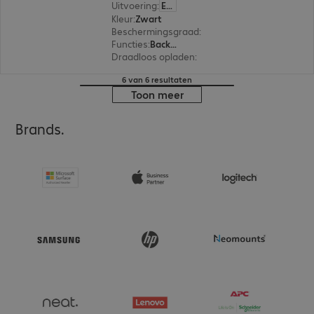
Uitvoering
:
Europa
Kleur
:
Zwart
Beschermingsgraad
:
MIL-STD 810G
Functies
:
Back protection
Draadloos opladen
:
Ja
6 van 6 resultaten
Toon meer
Brands.