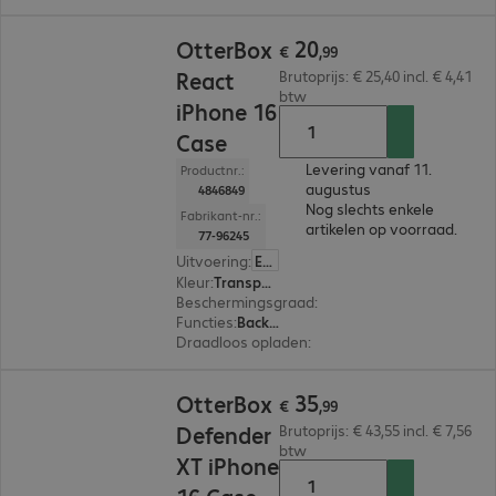
€ 20,99
20
OtterBox
€
,
99
React
Brutoprijs: € 25,40 incl. € 4,41
btw
iPhone 16
Case
Levering vanaf 11.
Productnr.:
augustus
4846849
Nog slechts enkele
Fabrikant-nr.:
artikelen op voorraad.
77-96245
Uitvoering
:
Europa
Kleur
:
Transparant
Beschermingsgraad
:
MIL-STD 810G
Functies
:
Back protection
Draadloos opladen
:
Ja
€ 35,99
35
OtterBox
€
,
99
Defender
Brutoprijs: € 43,55 incl. € 7,56
btw
XT iPhone