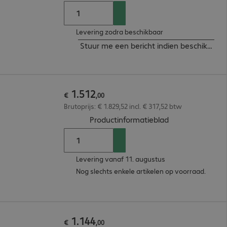
Levering zodra beschikbaar
Stuur me een bericht indien beschikbaar
1
.
512
€
,
00
Brutoprijs: € 1.829,52 incl. € 317,52 btw
(
PDF, 56.02 KB
)
Productinformatieblad
Levering vanaf 11. augustus
Nog slechts enkele artikelen op voorraad.
1
.
144
€
,
00