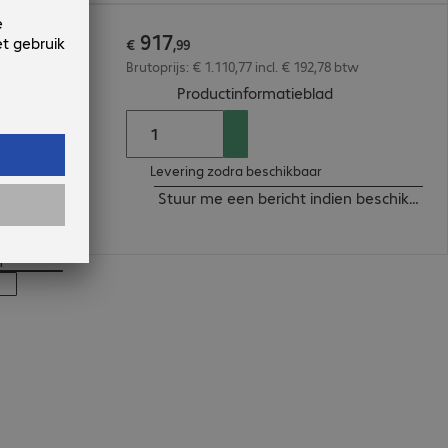
917
€
,
99
Brutoprijs: € 1.110,77 incl. € 192,78 btw
(
PDF, 56.03 KB
)
Productinformatieblad
Levering zodra beschikbaar
Stuur me een bericht indien beschikbaar
n