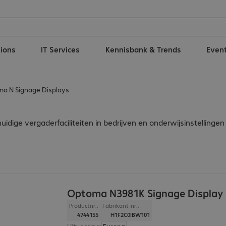
tions
IT Services
Kennisbank & Trends
Even
a N Signage Displays
huidige vergaderfaciliteiten in bedrijven en onderwijsinstellin
Optoma N3981K Signage Display
Productnr.:
Fabrikant-nr.:
4744155
H1F2C0IBW101