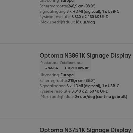
Uitvoering
:
Europa
Schermgrootte
:
248,9 cm (98,0")
Signaalingang
:
3 x HDMI (digitaal), 1 x USB-C
Fysieke resolutie
:
3.840 x 2.160 4K UHD
(Max.) bedrijfsduur
:
18 uur/dag
Optoma N3861K Signage Display
Productnr.:
Fabrikant-nr.:
4744154
H1F2C0HBW101
Uitvoering
:
Europa
Schermgrootte
:
218,4 cm (86,0")
Signaalingang
:
3 x HDMI (digitaal), 1 x USB-C
Fysieke resolutie
:
3.840 x 2.160 4K UHD
(Max.) bedrijfsduur
:
24 uur/dag (continu gebruik)
Optoma N3751K Signage Display