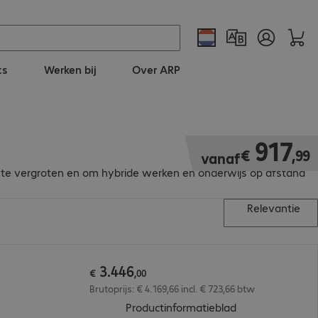
ts
Werken bij
Over ARP
€ 917,99
917
€
,
99
vanaf
gen te vergroten en om hybride werken en onderwijs op afstand
Relevantie
3
.
446
€
,
00
Brutoprijs: € 4.169,66 incl. € 723,66 btw
(
PDF, 56.02 KB
)
Productinformatieblad