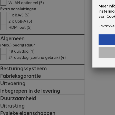
WLAN optioneel (5)
€ 917,99
Extra aansluitingen
1 x RJ45 (5)
2 x USB-A (5)
HDMI out (5)
Algemeen
(Max.) bedrijfsduur
18 uur/dag (1)
24 uur/dag (continu gebruik) (4)
Besturingssysteem
Fabrieksgarantie
Uitvoering
Inbegrepen in de levering
Duurzaamheid
Uitrusting
Fysieke eigenschappen