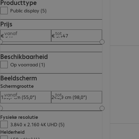
Producttype
Public display (5)
Prijs
vanaf
tot
€ 1.512,00
Beschikbaarheid
Op voorraad (1)
Beeldscherm
Schermgrootte
vanaf
tot
Fysieke resolutie
3.840 x 2.160 4K UHD (5)
€ 1.144,00
Helderheid