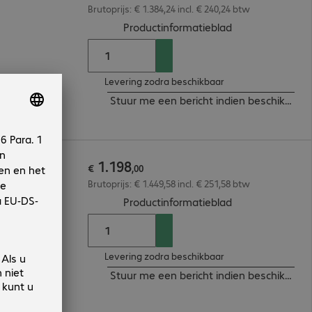
Brutoprijs: € 1.384,24 incl. € 240,24 btw
(
PDF, 93.64 KB
)
Productinformatieblad
Levering zodra beschikbaar
Stuur me een bericht indien beschikbaar
1
.
198
€
,
00
Brutoprijs: € 1.449,58 incl. € 251,58 btw
(
PDF, 56.02 KB
)
Productinformatieblad
Levering zodra beschikbaar
Stuur me een bericht indien beschikbaar