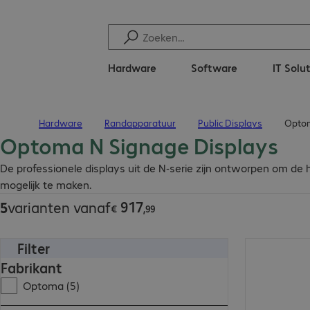
Hardware
Software
IT Solu
Hardware
Randapparatuur
Public Displays
Optom
Terug naar startpagina
Optoma N Signage Displays
€ 917,99
De professionele displays uit de N-serie zijn ontworpen om de 
mogelijk te maken.
917
5
varianten vanaf
€
,
99
Filter
€ 3.446,00
Fabrikant
Optoma (5)