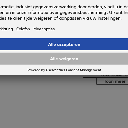
Optoma N3551K Signage Display
Productnr.:
Fabrikant-nr.:
4744151
H1F2C0MBW101
Uitvoering
:
Europa
Schermgrootte
:
139,7 cm (55,0")
Signaalingang
:
2 x HDMI (digitaal), 1 x USB-C
Fysieke resolutie
:
3.840 x 2.160 4K UHD
(Max.) bedrijfsduur
:
24 uur/dag (continu gebruik)
5 van 5 resultate
Toon meer