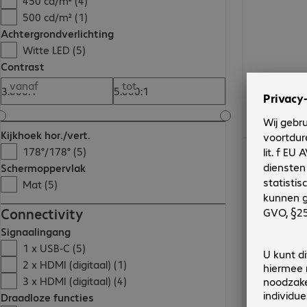
450 cd/m² (4)
500 cd/m² (1)
Achtergrondverlichting
Witte LED (5)
Contrast
vanaf
tot
Kijkhoek hor./vert.
€ 1.198,00
178°/178° (5)
Schermoppervlak
Mat (5)
Connectivity
Signaalingang
1 x USB-C (5)
2 x HDMI (digitaal) (1)
3 x HDMI (digitaal) (4)
Draadloze functies