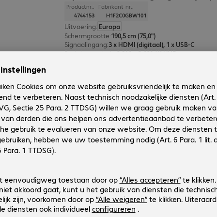
Productnr.:
Fabrikant-nr.:
4744153
H1F2C0GBW101
Uitvoering
:
Europa
Schermgrootte
:
190,5 cm (75,0")
Signaalingang
:
3 x HDMI (digitaal), 1 x USB-C
Fysieke resolutie
:
3.840 x 2.160 4K UHD
(Max.) bedrijfsduur
:
24 uur/dag (continu gebruik)
Optoma N3651K Signage Display
Productnr.:
Fabrikant-nr.:
4744152
H1F2C0FBW101
Uitvoering
:
Europa
Schermgrootte
:
165,1 cm (65,0")
Signaalingang
:
3 x HDMI (digitaal), 1 x USB-C
Fysieke resolutie
:
3.840 x 2.160 4K UHD
(Max.) bedrijfsduur
:
24 uur/dag (continu gebruik)