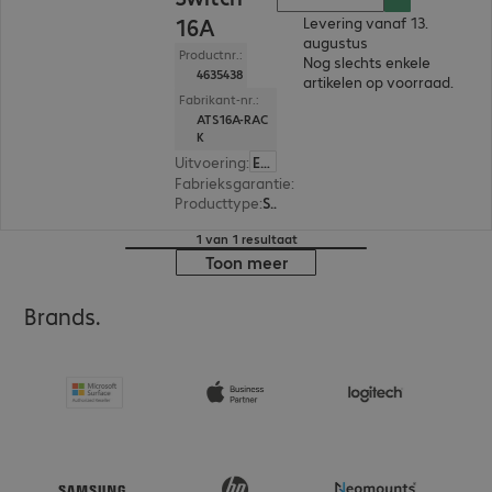
16A
Levering vanaf 13.
augustus
Productnr.:
Nog slechts enkele
4635438
artikelen op voorraad.
Fabrikant-nr.:
ATS16A-RAC
K
Uitvoering
:
Europa
Fabrieksgarantie
:
3 jaar Advance Express Excha
Producttype
:
Switch
1 van 1 resultaat
Toon meer
Brands.