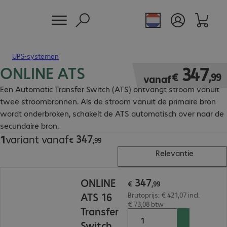
UPS-systemen
ONLINE ATS
€ 347,99
347
€
,
99
vanaf
Een Automatic Transfer Switch (ATS) ontvangt stroom vanuit
twee stroombronnen. Als de stroom vanuit de primaire bron
wordt onderbroken, schakelt de ATS automatisch over naar de
secundaire bron.
347
1
variant vanaf
€ 347,99
€
,
99
Relevantie
€ 347,99
347
ONLINE
€
,
99
ATS 16
Brutoprijs: € 421,07 incl.
€ 73,08 btw
Transfer
Switch