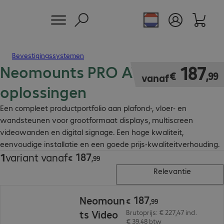
Bevestigingssystemen
Neomounts PRO AV-
€ 187,99
187
€
,
99
vanaf
oplossingen
Een compleet productportfolio aan plafond-, vloer- en
wandsteunen voor grootformaat displays, multiscreen
videowanden en digital signage. Een hoge kwaliteit,
eenvoudige installatie en een goede prijs-kwaliteitverhouding.
187
1
variant vanaf
€ 187,99
€
,
99
Relevantie
€ 187,99
187
Neomoun
€
,
99
ts Video
Brutoprijs: € 227,47 incl.
€ 39,48 btw