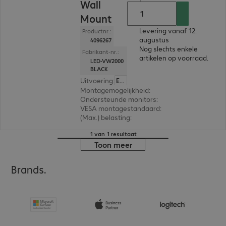
Wall
Mount
Levering vanaf 12.
Productnr.:
augustus
4096267
Nog slechts enkele
Fabrikant-nr.:
artikelen op voorraad.
LED-VW2000
BLACK
Uitvoering
:
Europa
Montagemogelijkheid
:
Wand
Ondersteunde monitors
:
1
VESA montagestandaard
:
600 x 300 mm, 400 x 
(Max.) belasting
:
70,0 kg
1 van 1 resultaat
Toon meer
Brands.