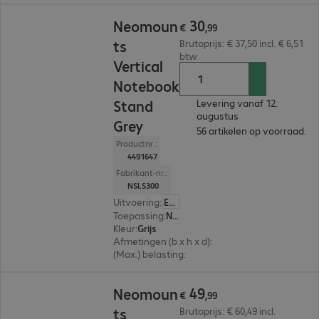
€ 30,99
30
Neomoun
€
,
99
ts
Brutoprijs: € 37,50 incl. € 6,51
btw
Vertical
Notebook
Stand
Levering vanaf 12.
augustus
Grey
56 artikelen op voorraad.
Productnr.:
4491647
Fabrikant-nr.:
NSLS300
Uitvoering
:
Europa
Toepassing
:
Notebook
Kleur
:
Grijs
Afmetingen (b x h x d)
:
150 x 420 x 92 mm
(Max.) belasting
:
5,0 kg
€ 49,99
49
Neomoun
€
,
99
ts
Brutoprijs: € 60,49 incl.