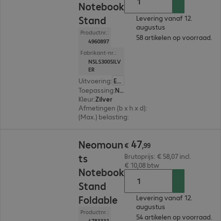
Notebook
Stand
Levering vanaf 12.
augustus
Productnr.:
58 artikelen op voorraad.
4960897
Fabrikant-nr.:
NSLS300SILV
ER
Uitvoering
:
Europa
Toepassing
:
Notebook
Kleur
:
Zilver
Afmetingen (b x h x d)
:
150 x 420 x 92 mm
(Max.) belasting
:
5,0 kg
€ 47,99
47
Neomoun
€
,
99
ts
Brutoprijs: € 58,07 incl.
€ 10,08 btw
Notebook
Stand
Foldable
Levering vanaf 12.
augustus
Productnr.:
54 artikelen op voorraad.
4783331