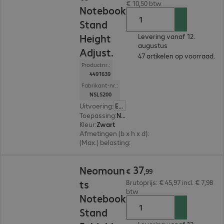
€ 10,50 btw
Notebook
Stand
Height
Levering vanaf 12.
augustus
Adjust.
47 artikelen op voorraad.
Productnr.:
4491639
Fabrikant-nr.:
NSLS200
Uitvoering
:
Europa
Toepassing
:
Notebook
Kleur
:
Zwart
Afmetingen (b x h x d)
:
236 x 267 x 207 mm
(Max.) belasting
:
5,0 kg
€ 37,99
37
Neomoun
€
,
99
ts
Brutoprijs: € 45,97 incl. € 7,98
btw
Notebook
Stand