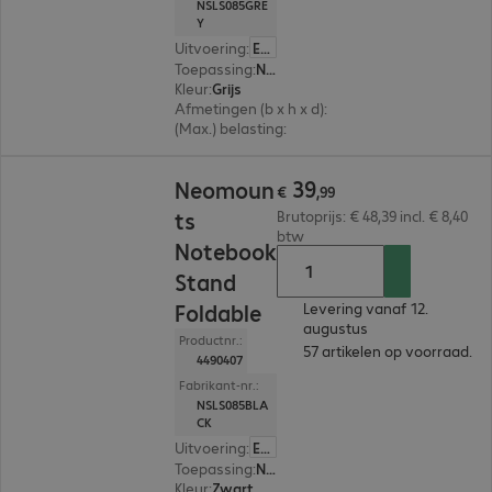
NSLS085GRE
Y
Uitvoering
:
Europa
Toepassing
:
Notebook
Kleur
:
Grijs
Afmetingen (b x h x d)
:
223 x 124 x 235 mm
(Max.) belasting
:
5,0 kg
€ 39,99
39
Neomoun
€
,
99
ts
Brutoprijs: € 48,39 incl. € 8,40
btw
Notebook
Stand
Foldable
Levering vanaf 12.
augustus
Productnr.:
57 artikelen op voorraad.
4490407
Fabrikant-nr.:
NSLS085BLA
CK
Uitvoering
:
Europa
Toepassing
:
Notebook
Kleur
:
Zwart