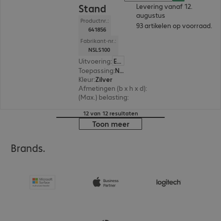
Stand
Levering vanaf 12.
augustus
Productnr.:
93 artikelen op voorraad.
641856
Fabrikant-nr.:
NSLS100
Uitvoering
:
Europa
Toepassing
:
Notebook, Tablet
Kleur
:
Zilver
Afmetingen (b x h x d)
:
270 x 190 x 205 mm
(Max.) belasting
:
5,0 kg
12 van 12 resultaten
Toon meer
Brands.