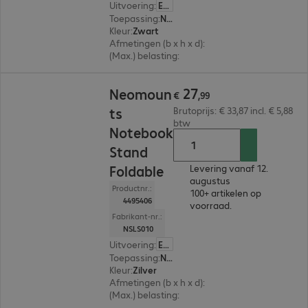
Uitvoering
:
Europa
Toepassing
:
Notebook
Kleur
:
Zwart
Afmetingen (b x h x d)
:
150 x 420 x 92 mm
(Max.) belasting
:
5,0 kg
€ 27,99
27
Neomoun
€
,
99
ts
Brutoprijs: € 33,87 incl. € 5,88
btw
Notebook
Stand
Foldable
Levering vanaf 12.
augustus
Productnr.:
100+ artikelen op
4495406
voorraad.
Fabrikant-nr.:
NSLS010
Uitvoering
:
Europa
Toepassing
:
Notebook, Tablet
Kleur
:
Zilver
Afmetingen (b x h x d)
:
289 x 27 x 32 mm
(Max.) belasting
:
5,0 kg