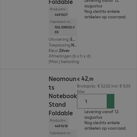
Foldable
Levering vanaf 12.
augustus
Productnr.:
Nog slechts enkele
4491627
artikelen op voorraad.
Fabrikant-nr.:
NSLS085SILV
ER
Uitvoering
:
Europa
Toepassing
:
Notebook
Kleur
:
Zilver
Afmetingen (b x h x d)
:
223 x 124 x 235 mm
(Max.) belasting
:
5,0 kg
€ 42,99
42
Neomoun
€
,
99
ts
Brutoprijs: € 52,02 incl. € 9,03
btw
Notebook
Stand
Foldable
Levering vanaf 12.
augustus
Productnr.:
Nog slechts enkele
4491618
artikelen op voorraad.
Fabrikant-nr.: