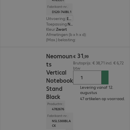
Fabrikant-nr.:
DS20-740BL1
Uitvoering
:
Europa
Toepassing
:
Notebook
Kleur
:
Zwart
Afmetingen (b x h x d)
:
240 x 30 x 215 mm
(Max.) belasting
:
5,0 kg
€ 31,99
31
Neomoun
€
,
99
ts
Brutoprijs: € 38,71 incl. € 6,72
btw
Vertical
Notebook
Stand
Levering vanaf 12.
augustus
Black
47 artikelen op voorraad.
Productnr.:
4782676
Fabrikant-nr.:
NSLS300BLA
CK