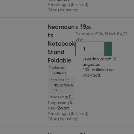
Afmetingen (b x h x d)
:
223 x 124 x 235 mm
(Max.) belasting
:
5,0 kg
€ 19,99
19
Neomoun
€
,
99
ts
Brutoprijs: € 24,19 incl. € 4,20
btw
Notebook
Stand
Foldable
Levering vanaf 12.
augustus
Productnr.:
100+ artikelen op
4284033
voorraad.
Fabrikant-nr.:
NSLS075BLA
CK
Uitvoering
:
Europa
Toepassing
:
Notebook, Tablet
Kleur
:
Zwart
Afmetingen (b x h x d)
:
255 x 35 x 255 mm
(Max.) belasting
:
5,0 kg
€ 64,99