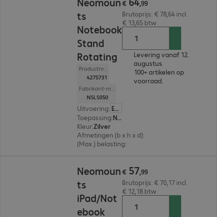
64
Neomoun
€
,
99
ts
Brutoprijs: € 78,64 incl.
€ 13,65 btw
Notebook
Stand
Rotating
Levering vanaf 12.
augustus
Productnr.:
100+ artikelen op
4275731
voorraad.
Fabrikant-nr.:
NSLS050
Uitvoering
:
Europa
Toepassing
:
Notebook
Kleur
:
Zilver
Afmetingen (b x h x d)
:
240 x 140 x 240 mm
(Max.) belasting
:
5,0 kg
€ 57,99
57
Neomoun
€
,
99
ts
Brutoprijs: € 70,17 incl.
€ 12,18 btw
iPad/Not
ebook