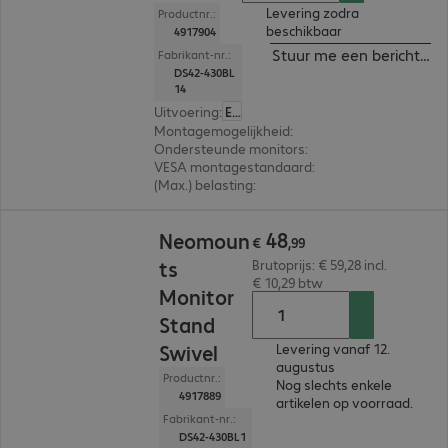
Levering zodra
Productnr.:
beschikbaar
4917904
Stuur me een bericht ind
Fabrikant-nr.:
DS42-430BL
14
Uitvoering
:
Europa
Montagemogelijkheid
:
Beeldscherm
Ondersteunde monitors
:
1
VESA montagestandaard
:
400 x 300 mm, 400 x 2
(Max.) belasting
:
50,0 kg
€ 48,99
48
Neomoun
€
,
99
ts
Brutoprijs: € 59,28 incl.
€ 10,29 btw
Monitor
Stand
Swivel
Levering vanaf 12.
augustus
Productnr.:
Nog slechts enkele
4917889
artikelen op voorraad.
Fabrikant-nr.:
DS42-430BL1