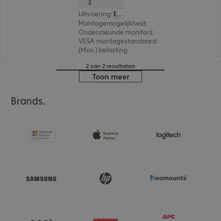
2
Uitvoering
:
Europa
Montagemogelijkheid
:
Beeldscherm
Ondersteunde monitors
:
1
VESA montagestandaard
:
200 x 100 mm, 200 x 
(Max.) belasting
:
50,0 kg
2 van 2 resultaten
Toon meer
Brands.