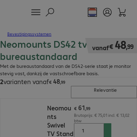
Bevestigingssystemen
Neomounts DS42 tv-
€ 48,99
48
€
,
99
vanaf
bureaustandaard
Met de bureaustandaard van de DS42-serie staat je monitor
stevig vast, dankzij de vastschroefbare basis.
48
2
varianten vanaf
€ 48,99
€
,
99
Relevantie
€ 61,99
61
Neomou
€
,
99
nts
Brutoprijs: € 75,01 incl. € 13,02
btw
Swivel
TV Stand