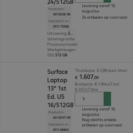
24/512GB
Levering vanaf 10.
Productnr.:
augustus
6012638-99
24 artikelen op voorraad.
Fabrikant-nr.:
EP2-72586
Uitvoering
:
Europa
Schermgrootte
:
33,0 cm (13,0")
Processormodel
:
Intel Core Ultra 5 325, 2,1 GHz
Werkgeheugen
:
24 GB
SSD
:
512 GB
€ 1.607,00
Surface
Thuiskopie: € 2,80 (excl. btw)
1
.
607
€
,
00
Laptop
Brutoprijs: € 1.944,47 incl.
13" 1st
€ 337,47 btw
Ed. U5
16/512GB
Levering vanaf 10.
Productnr.:
augustus
6012637-99
Nog slechts enkele
Fabrikant-nr.:
artikelen op voorraad.
EP2-68845