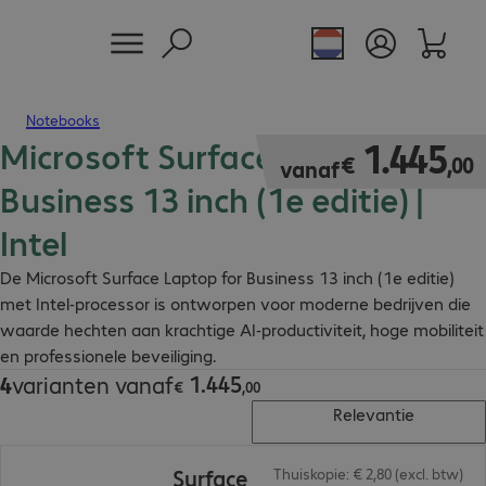
Notebooks
Microsoft Surface Laptop for
€ 1.445,00
1
.
445
€
,
00
vanaf
Business 13 inch (1e editie) |
Intel
De Microsoft Surface Laptop for Business 13 inch (1e editie)
met Intel-processor is ontworpen voor moderne bedrijven die
waarde hechten aan krachtige AI-productiviteit, hoge mobiliteit
en professionele beveiliging.
1
.
445
4
varianten vanaf
€ 1.445,00
€
,
00
Relevantie
€ 2.266,00
Surface
Thuiskopie: € 2,80 (excl. btw)