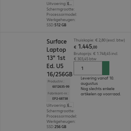
Uitvoering
:
Europa
Schermgrootte
:
33,0 cm (13,0")
Processormodel
:
Intel Core Ultra 5 325, 2,1 GHz
Werkgeheugen
:
16 GB
SSD
:
512 GB
€ 1.445,00
Surface
Thuiskopie: € 2,80 (excl. btw)
1
.
445
€
,
00
Laptop
Brutoprijs: € 1.748,45 incl.
13" 1st
€ 303,45 btw
Ed. U5
16/256GB
Levering vanaf 10.
Productnr.:
augustus
6012635-99
Nog slechts enkele
Fabrikant-nr.:
artikelen op voorraad.
EP2-68738
Uitvoering
:
Europa
Schermgrootte
:
33,0 cm (13,0")
Processormodel
:
Intel Core Ultra 5 325, 2,1 GHz
Werkgeheugen
:
16 GB
SSD
:
256 GB