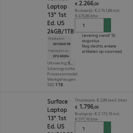
2
.
266
€
,
00
Laptop
Brutoprijs: € 2.741,86 incl.
13" 1st
€ 475,86 btw
Ed. U5
24GB/1TB
Levering vanaf 10.
Productnr.:
augustus
6012640-99
Nog slechts enkele
Fabrikant-nr.:
artikelen op voorraad.
EP2-69204
Uitvoering
:
Europa
Schermgrootte
:
33,0 cm (13,0")
Processormodel
:
Intel Core Ultra 5 325, 2,1 GHz
Werkgeheugen
:
24 GB
SSD
:
1 TB
€ 1.796,00
Surface
Thuiskopie: € 2,80 (excl. btw)
1
.
796
€
,
00
Laptop
Brutoprijs: € 2.173,16 incl.
13" 1st
€ 377,16 btw
Ed. U5