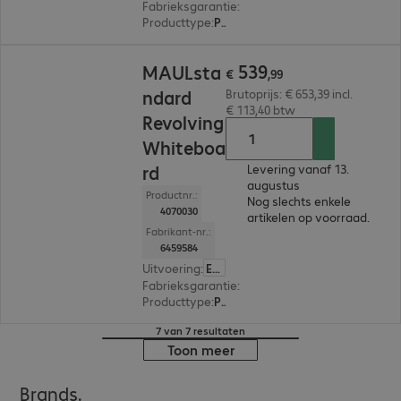
Fabrieksgarantie
:
2 jaar Carry-In (Details: zie 
Producttype
:
Presentatiebord
€ 539,99
539
MAULsta
€
,
99
ndard
Brutoprijs: € 653,39 incl.
€ 113,40 btw
Revolving
Whiteboa
rd
Levering vanaf 13.
augustus
Productnr.:
Nog slechts enkele
4070030
artikelen op voorraad.
Fabrikant-nr.:
6459584
Uitvoering
:
Europa
Fabrieksgarantie
:
2 jaar Carry-In (Details: zie 
Producttype
:
Presentatiebord
7 van 7 resultaten
Toon meer
Brands.