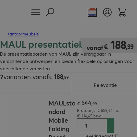
Kantoormeubels
MAUL presentatieborden
€ 188,99
188
€
,
99
vanaf
De presentatieborden van MAUL zijn verkrijgbaar in
verschillende ontwerpen en bieden flexibele oplossingen voor
verschillende vereisten.
188
7
varianten vanaf
€ 188,99
€
,
99
Relevantie
€ 544,99
544
MAULsta
€
,
99
ndard
Brutoprijs: € 659,44 incl.
€ 114,45 btw
Mobile
Folding
Levering vanaf 13.