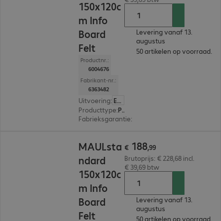
150x120c
m Info
Board
Levering vanaf 13.
augustus
Felt
50 artikelen op voorraad.
Productnr.:
6004676
Fabrikant-nr.:
6363482
Uitvoering
:
Europa
Producttype
:
Presentatiebord
Fabrieksgarantie
:
3 jaar Carry-In (Details: zie 
€ 188,99
188
MAULsta
€
,
99
ndard
Brutoprijs: € 228,68 incl.
€ 39,69 btw
150x120c
m Info
Board
Levering vanaf 13.
augustus
Felt
50 artikelen op voorraad.