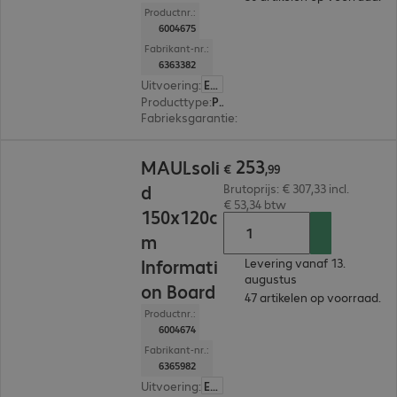
Productnr.:
6004675
Fabrikant-nr.:
6363382
Uitvoering
:
Europa
Producttype
:
Presentatiebord
Fabrieksgarantie
:
3 jaar Carry-In (Details: zie 
€ 253,99
253
MAULsoli
€
,
99
d
Brutoprijs: € 307,33 incl.
€ 53,34 btw
150x120c
m
Informati
Levering vanaf 13.
augustus
on Board
47 artikelen op voorraad.
Productnr.:
6004674
Fabrikant-nr.:
6365982
Uitvoering
:
Europa