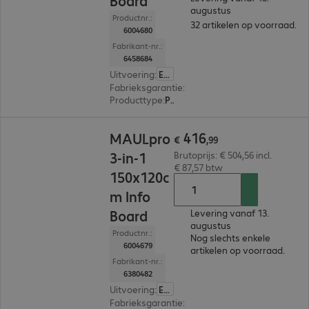
Board
augustus
Productnr.:
32 artikelen op voorraad.
6004680
Fabrikant-nr.:
6458684
Uitvoering
:
Europa
Fabrieksgarantie
:
2 jaar Carry-In (Details: zie 
Producttype
:
Presentatiebord
€ 416,99
416
MAULpro
€
,
99
3-in-1
Brutoprijs: € 504,56 incl.
€ 87,57 btw
150x120c
m Info
Board
Levering vanaf 13.
augustus
Productnr.:
Nog slechts enkele
6004679
artikelen op voorraad.
Fabrikant-nr.:
6380482
Uitvoering
:
Europa
Fabrieksgarantie
:
3 jaar Carry-In (Details: zie 