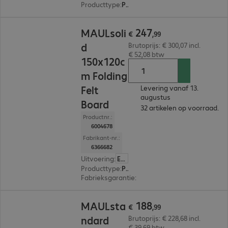
Producttype
:
Presentatiebord
€ 247,99
247
MAULsoli
€
,
99
d
Brutoprijs: € 300,07 incl.
€ 52,08 btw
150x120c
m Folding
Felt
Levering vanaf 13.
augustus
Board
32 artikelen op voorraad.
Productnr.:
6004678
Fabrikant-nr.:
6366682
Uitvoering
:
Europa
Producttype
:
Presentatiebord
Fabrieksgarantie
:
2 jaar Carry-In (Details: zie 
€ 188,99
188
MAULsta
€
,
99
ndard
Brutoprijs: € 228,68 incl.
€ 39,69 btw