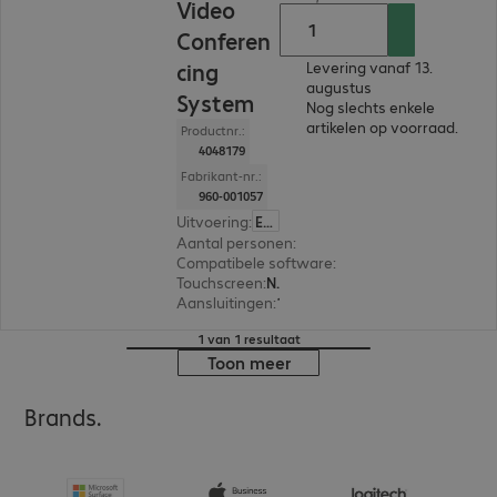
Video
Conferen
cing
Levering vanaf 13.
augustus
System
Nog slechts enkele
artikelen op voorraad.
Productnr.:
4048179
Fabrikant-nr.:
960-001057
Uitvoering
:
Europa
Aantal personen
:
14
Compatibele software
:
Cisco Jabber, Microsof
Touchscreen
:
Nee
Aansluitingen
:
1 x USB-A 2.0
1 van 1 resultaat
Toon meer
Brands.