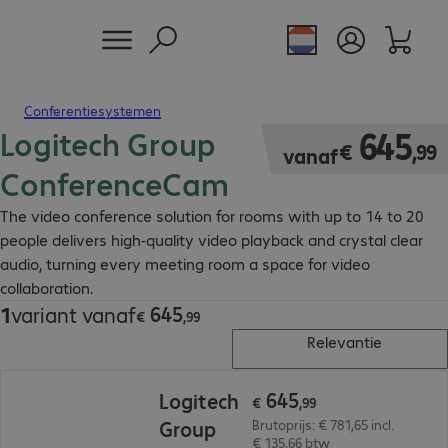
Conferentiesystemen
Logitech Group
€ 645,99
645
€
,
99
vanaf
ConferenceCam
The video conference solution for rooms with up to 14 to 20
people delivers high-quality video playback and crystal clear
audio, turning every meeting room a space for video
collaboration.
645
1
variant vanaf
€ 645,99
€
,
99
Relevantie
€ 645,99
645
Logitech
€
,
99
Group
Brutoprijs: € 781,65 incl.
€ 135,66 btw