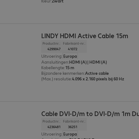
Kleur
:
Zwart
LINDY HDMI Active Cable 15m
Productnr.:
Fabrikant-nr.:
4299047
41072
Uitvoering
:
Europa
Aansluitingen
:
HDMI (A) | HDMI (A)
Kabellengte
:
15 m
Bijzondere kenmerken
:
Active cable
(Max.) resolutie
:
4.096 x 2.160 pixels bij 60 Hz
Cable DVI-D/m to DVI-D/m 1m Du
Productnr.:
Fabrikant-nr.:
4236481
36251
Uitvoering
:
Europa