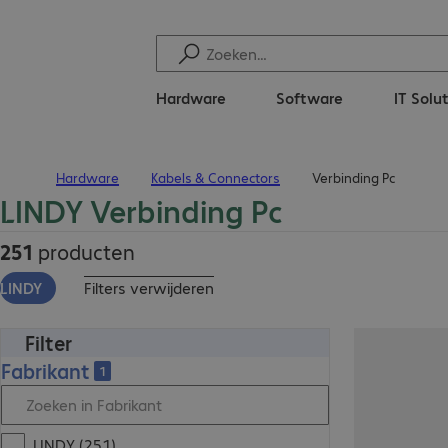
Hardware
Software
IT Solu
Hardware
Kabels & Connectors
Verbinding Pc
Terug naar startpagina
LINDY Verbinding Pc
251
producten
LINDY
Filters verwijderen
Filter
Fabrikant
1
LINDY (251)