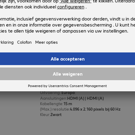
Productnr.:
Fabrikant-nr.:
4237376
37864
Uitvoering
:
Europa
Aansluitingen
:
HDMI (A) | HDMI (A)
Kabellengte
:
5 m
Bijzondere kenmerken
:
Metal plug
(Max.) resolutie
:
3.840 x 2.160 pixels bij 60 Hz
LINDY HDMI Cable 15m
Productnr.:
Fabrikant-nr.:
4434044
36968
Uitvoering
:
Europa
Aansluitingen
:
HDMI (A) | HDMI (A)
Kabellengte
:
15 m
(Max.) resolutie
:
4.096 x 2.160 pixels bij 60 Hz
Kleur
:
Zwart