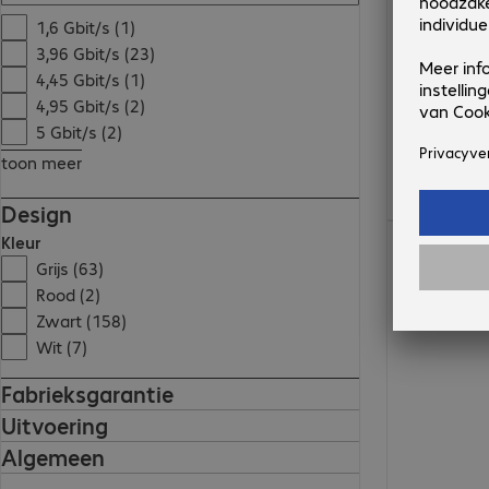
1,6 Gbit/s (1)
3,96 Gbit/s (23)
4,45 Gbit/s (1)
4,95 Gbit/s (2)
5 Gbit/s (2)
toon meer
Design
€ 125,49
Kleur
Grijs (63)
Rood (2)
Zwart (158)
Wit (7)
Fabrieksgarantie
Uitvoering
Algemeen