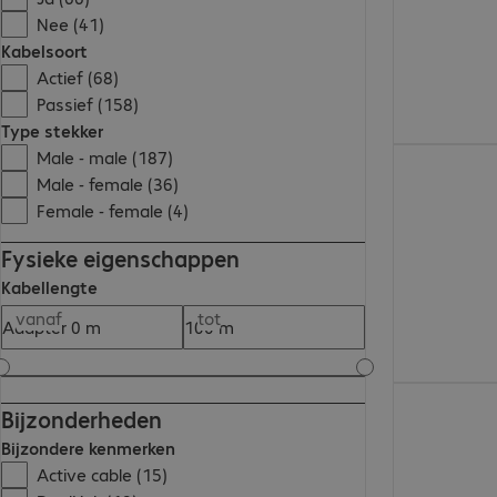
Nee (41)
Kabelsoort
Actief (68)
Passief (158)
Type stekker
Male - male (187)
€ 12,99
Male - female (36)
Female - female (4)
Fysieke eigenschappen
Kabellengte
vanaf
tot
€ 77,99
Bijzonderheden
Bijzondere kenmerken
Active cable (15)