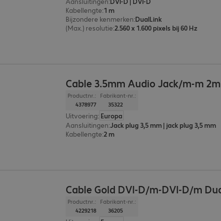
Aansluitingen
:
DVI-D | DVI-D
Kabellengte
:
1 m
Bijzondere kenmerken
:
DualLink
(Max.) resolutie
:
2.560 x 1.600 pixels bij 60 Hz
Cable 3.5mm Audio Jack/m-m 2m
Productnr.:
Fabrikant-nr.:
4378977
35322
Uitvoering
:
Europa
Aansluitingen
:
Jack plug 3,5 mm | jack plug 3,5 mm
Kabellengte
:
2 m
Cable Gold DVI-D/m-DVI-D/m Dua
Productnr.:
Fabrikant-nr.:
4229218
36205