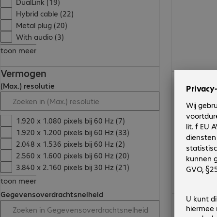
DualLink (19)
Hybrid cable (22)
Metal plug (20)
With audio (3)
toon meer
Vermogen
€ 169,99
(Max.) resolutie
1.920 x 1.080 pixels bij 60 Hz (7)
1.920 x 1.200 pixels bij 60 Hz (33)
2.048 x 1.536 pixels bij 60 Hz (2)
2.560 x 1.600 pixels bij 60 Hz (20)
3.840 x 2.160 pixels bij 30 Hz (21)
toon meer
Gegevensoverdrachtsnelheid
€ 63,99