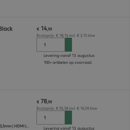
14
Black
€
,
99
Brutoprijs: € 18,14 incl. € 3,15 btw
Levering vanaf 13. augustus
100+ artikelen op voorraad.
78
€
,
99
Brutoprijs: € 95,58 incl. € 16,59 btw
TosLink poort | HDMI (A), Jack audio 3,5mm | HDMI (A)
Levering vanaf 13. augustus