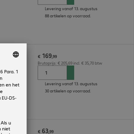
Levering vanaf 13. augustus
88 artikelen op voorraad.
169
€
,
99
Brutoprijs: € 205,69 incl. € 35,70 btw
Levering vanaf 13. augustus
30 artikelen op voorraad.
63
€
,
99