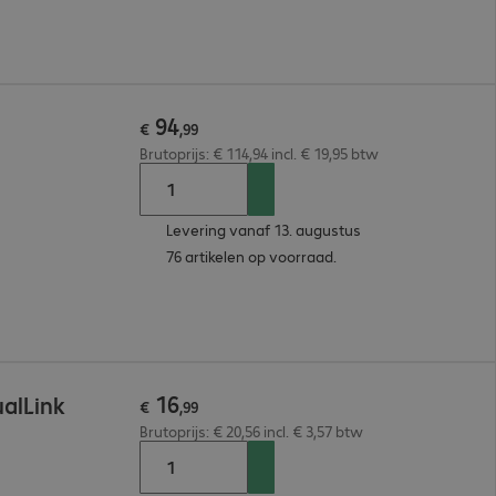
94
€
,
99
Brutoprijs: € 114,94 incl. € 19,95 btw
Levering vanaf 13. augustus
76 artikelen op voorraad.
16
alLink
€
,
99
Brutoprijs: € 20,56 incl. € 3,57 btw