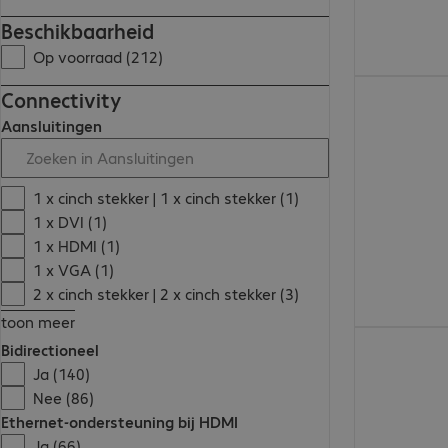
Beschikbaarheid
Op voorraad (212)
€ 94,99
Connectivity
Aansluitingen
1 x cinch stekker | 1 x cinch stekker (1)
1 x DVI (1)
1 x HDMI (1)
1 x VGA (1)
2 x cinch stekker | 2 x cinch stekker (3)
toon meer
€ 16,99
Bidirectioneel
Ja (140)
Nee (86)
Ethernet-ondersteuning bij HDMI
Ja (66)