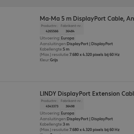
Ma-Ma 5 m DisplayPort Cable, An
Productnr.:
Fabrikant-nr.:
4265566
36484
Uitvoering
:
Europa
Aansluitingen
:
DisplayPort | DisplayPort
Kabellengte
:
5 m
(Max.) resolutie
:
7.680 x 4.320 pixels bij 60 Hz
Kleur
:
Grijs
LINDY DisplayPort Extension Cab
Productnr.:
Fabrikant-nr.:
4543373
36498
Uitvoering
:
Europa
Aansluitingen
:
DisplayPort | DisplayPort
Kabellengte
:
3 m
(Max.) resolutie
:
7.680 x 4.320 pixels bij 60 Hz