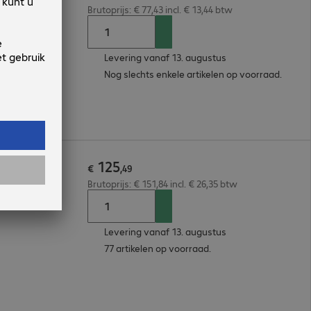
Brutoprijs: € 77,43 incl. € 13,44 btw
Levering vanaf 13. augustus
Nog slechts enkele artikelen op voorraad.
125
€
,
49
Brutoprijs: € 151,84 incl. € 26,35 btw
Levering vanaf 13. augustus
77 artikelen op voorraad.