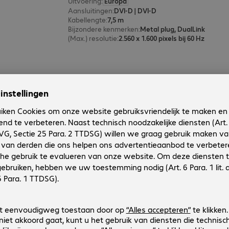
Uitvoering
:
Europa
Aansluitingen
:
DVI-D | DVI-D
Kabellengte
:
7,5 m
Bijzondere kenmerken
:
Metal plug, DualLink
(Max.) resolutie
:
2.560 x 1.600 pixels bij 60 Hz
Lindy HDMI Cable 20m
Productnr.:
Fabrikant-nr.:
4237387
37868
Uitvoering
:
Europa
Aansluitingen
:
HDMI (A) | HDMI (A)
Kabellengte
:
20 m
Bijzondere kenmerken
:
Metal plug
(Max.) resolutie
:
3.840 x 2.160 pixels bij 30 Hz
Lindy HDMI Cable 5m