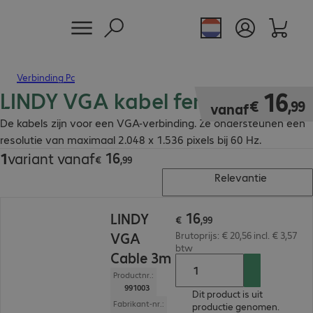
Verbinding Pc
LINDY VGA kabel ferrietkern
€ 16,99
16
€
,
99
vanaf
De kabels zijn voor een VGA-verbinding. Ze ondersteunen een
resolutie van maximaal 2.048 x 1.536 pixels bij 60 Hz.
16
1
variant vanaf
€ 16,99
€
,
99
Relevantie
€ 16,99
16
LINDY
€
,
99
VGA
Brutoprijs: € 20,56 incl. € 3,57
btw
Cable 3m
Productnr.:
991003
Dit product is uit
Fabrikant-nr.:
productie genomen.