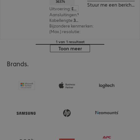
36374
Stuur me een bericht in
Uitvoering
:
Europa
Aansluitingen
:
VGA (HD15) connector | VGA (HD15) connector
Kabellengte
:
3 m
Bijzondere kenmerken
:
With ferrite core
(Max.) resolutie
:
2.048 x 1.536 pixels bij 60 Hz
1 van 1 resultaat
Toon meer
Brands.