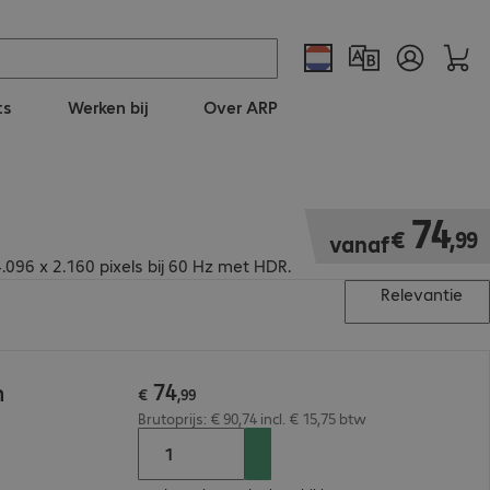
ts
Werken bij
Over ARP
€ 74,99
74
€
,
99
vanaf
96 x 2.160 pixels bij 60 Hz met HDR.
Relevantie
74
m
€
,
99
Brutoprijs: € 90,74 incl. € 15,75 btw