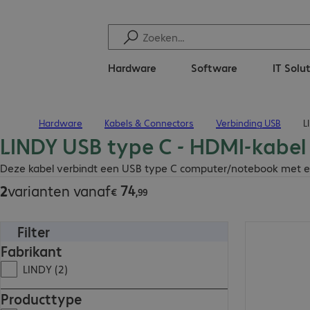
Hardware
Software
IT Solu
Hardware
Kabels & Connectors
Verbinding USB
L
Terug naar startpagina
LINDY USB type C - HDMI-kabel
€ 74,99
Deze kabel verbindt een USB type C computer/notebook met een
74
2
varianten vanaf
€
,
99
Filter
€ 74,99
Fabrikant
LINDY (2)
Producttype