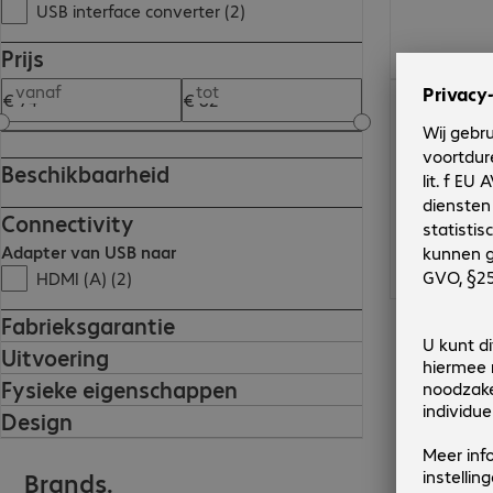
USB interface converter (2)
Prijs
vanaf
tot
€ 81,99
Beschikbaarheid
Connectivity
Adapter van USB naar
HDMI (A) (2)
Fabrieksgarantie
Uitvoering
Fysieke eigenschappen
Design
Brands.