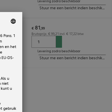
Levering zodra beschikbaar
Stuur me een bericht indien beschikbaar
81
0m
€
,
99
Brutoprijs: € 99,21 incl. € 17,22 btw
Levering zodra beschikbaar
Stuur me een bericht indien beschikbaar
n