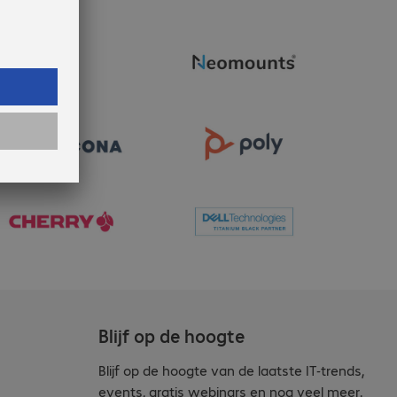
Blijf op de hoogte
Blijf op de hoogte van de laatste IT-trends,
events, gratis webinars en nog veel meer.