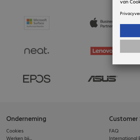
Onderneming
Customer 
Cookies
FAQ
Werken bij...
International