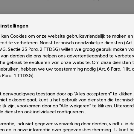
Cable USB Type-C/m - HDMI/m 1
Productnr.:
Fabrikant-nr.:
4548579
43317
Uitvoering
:
Europa
Adapter van USB naar
:
HDMI (A)
2 van 2 resultate
Toon meer