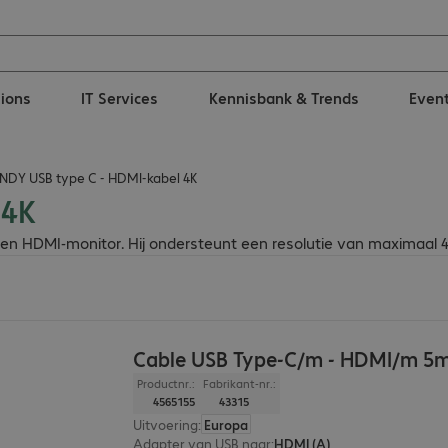
tions
IT Services
Kennisbank & Trends
Even
INDY USB type C - HDMI-kabel 4K
 4K
 HDMI-monitor. Hij ondersteunt een resolutie van maximaal 4.0
Cable USB Type-C/m - HDMI/m 5
Productnr.:
Fabrikant-nr.:
4565155
43315
Uitvoering
:
Europa
Adapter van USB naar
:
HDMI (A)