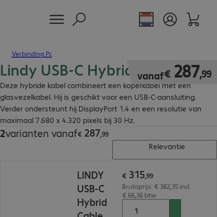
Verbinding Pc
Lindy USB-C Hybrid kabel 8K
€ 287,99
287
€
,
99
vanaf
Deze hybride kabel combineert een koperkabel met een
glasvezelkabel. Hij is geschikt voor een USB-C-aansluiting.
Verder ondersteunt hij DisplayPort 1.4 en een resolutie van
maximaal 7.680 x 4.320 pixels bij 30 Hz.
287
2
varianten vanaf
€ 287,99
€
,
99
Relevantie
€ 315,99
315
LINDY
€
,
99
USB-C
Brutoprijs: € 382,35 incl.
€ 66,36 btw
Hybrid
Cable