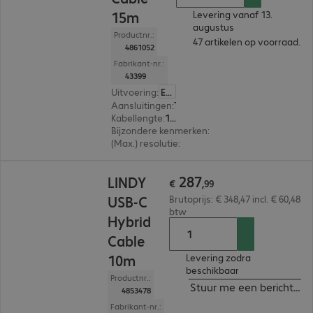
15m
Levering vanaf 13.
augustus
Productnr.:
47 artikelen op voorraad.
4861052
Fabrikant-nr.:
43399
Uitvoering
:
Europa
Aansluitingen
:
Type-C | Type-C
Kabellengte
:
15 m
Bijzondere kenmerken
:
Hybrid cable
(Max.) resolutie
:
7.680 x 4.320 pixels bij 30 Hz
€ 287,99
287
LINDY
€
,
99
USB-C
Brutoprijs: € 348,47 incl. € 60,48
btw
Hybrid
Cable
10m
Levering zodra
beschikbaar
Productnr.:
Stuur me een bericht ind
4853478
Fabrikant-nr.: