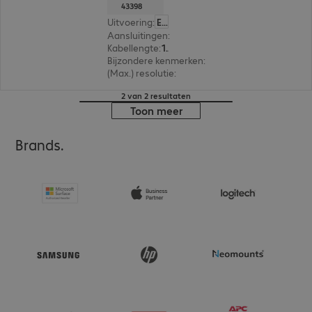
43398
Uitvoering
:
Europa
Aansluitingen
:
Type-C | Type-C
Kabellengte
:
10 m
Bijzondere kenmerken
:
Hybrid cable
(Max.) resolutie
:
7.680 x 4.320 pixels bij 30 Hz
2 van 2 resultaten
Toon meer
Brands.