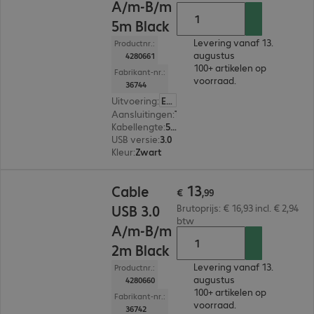
A/m-B/m
5m Black
Levering vanaf 13.
Productnr.:
augustus
4280661
100+ artikelen op
Fabrikant-nr.:
voorraad.
36744
Uitvoering
:
Europa
Aansluitingen
:
Type-A | Type-B
Kabellengte
:
5 m
USB versie
:
3.0
Kleur
:
Zwart
€ 13,99
13
Cable
€
,
99
USB 3.0
Brutoprijs: € 16,93 incl. € 2,94
btw
A/m-B/m
2m Black
Levering vanaf 13.
Productnr.:
augustus
4280660
100+ artikelen op
Fabrikant-nr.:
voorraad.
36742