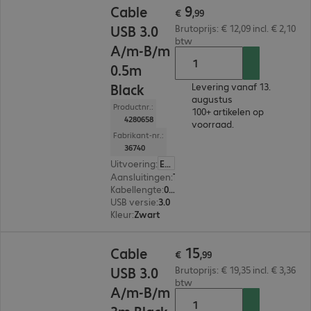
9
Cable
€
,
99
USB 3.0
Brutoprijs: € 12,09 incl. € 2,10
btw
A/m-B/m
0.5m
Black
Levering vanaf 13.
augustus
Productnr.:
100+ artikelen op
4280658
voorraad.
Fabrikant-nr.:
36740
Uitvoering
:
Europa
Aansluitingen
:
Type-A | Type-B
Kabellengte
:
0,5 m
USB versie
:
3.0
Kleur
:
Zwart
€ 15,99
15
Cable
€
,
99
USB 3.0
Brutoprijs: € 19,35 incl. € 3,36
btw
A/m-B/m