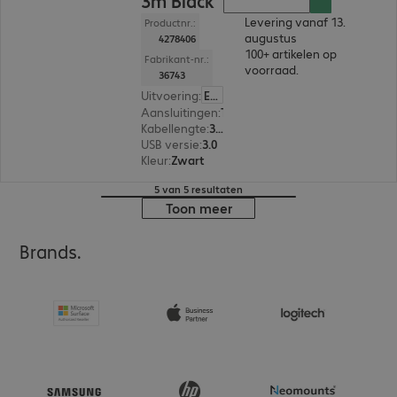
3m Black
Levering vanaf 13.
Productnr.:
augustus
4278406
100+ artikelen op
Fabrikant-nr.:
voorraad.
36743
Uitvoering
:
Europa
Aansluitingen
:
Type-A | Type-B
Kabellengte
:
3 m
USB versie
:
3.0
Kleur
:
Zwart
5 van 5 resultaten
Toon meer
Brands.