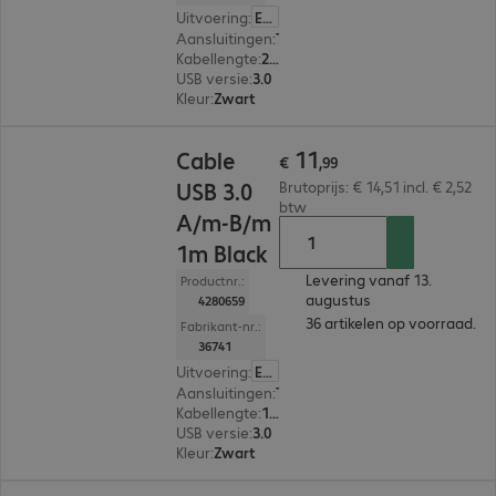
Uitvoering
:
Europa
Aansluitingen
:
Type-A | Type-B
Kabellengte
:
2 m
USB versie
:
3.0
Kleur
:
Zwart
€ 11,99
11
Cable
€
,
99
USB 3.0
Brutoprijs: € 14,51 incl. € 2,52
btw
A/m-B/m
1m Black
Levering vanaf 13.
Productnr.:
augustus
4280659
36 artikelen op voorraad.
Fabrikant-nr.:
36741
Uitvoering
:
Europa
Aansluitingen
:
Type-A | Type-B
Kabellengte
:
1 m
USB versie
:
3.0
Kleur
:
Zwart
€ 9,99