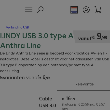
Verbinding USB
LINDY USB 3.0 type A - B kabel
€ 9,99
9
€
,
99
vanaf
Anthra Line
De Lindy Anthra Line serie is bedoeld voor krachtige AV- en IT-
installaties. Deze kabel is geschikt voor het aansluiten van USB
3.0 type B apparaten op een notebook/pc met type A
aansluiting.
9
5
varianten vanaf
€ 9,99
€
,
99
Relevantie
€ 16,99
16
Cable
€
,
99
USB 3.0
Brutoprijs: € 20,56 incl. € 3,57
btw