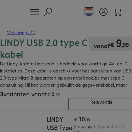
Verbinding USB
LINDY USB 2.0 type C - Micro-B
€ 9,99
9
€
,
99
vanaf
kabel
De Lindy Anthra Line serie is bedoeld voor krachtige AV- en IT-
installaties. Deze kabel is geschikt voor het aansluiten van USB
2.0 type Micro-B apparaten op een notebook/pc met type C
aansluiting. Hij kan worden gebruikt als gegevenskabel, maar
evengoed als laadkabel.
9
3
varianten vanaf
€ 9,99
€
,
99
Relevantie
€ 10,99
10
LINDY
€
,
99
USB Type-
Brutoprijs: € 13,30 incl. € 2,31
btw