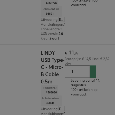
100+ artikelen op
4565776
voorraad.
Fabrikant-nr.:
36891
Uitvoering
:
Europa
Aansluitingen
:
Type C | Type micro-B
Kabellengte
:
1 m
USB versie
:
2.0
Kleur
:
Zwart
€ 11,99
11
LINDY
€
,
99
USB Type-
Brutoprijs: € 14,51 incl. € 2,52
btw
C - Micro-
B Cable
0.5m
Levering vanaf 11.
augustus
Productnr.:
100+ artikelen op
4563886
voorraad.
Fabrikant-nr.:
36890
Uitvoering
:
Europa
Aansluitingen
:
Type C | Type micro-B