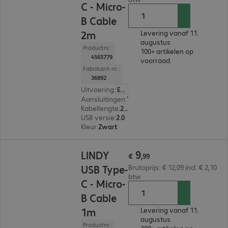
C - Micro-
B Cable
2m
Levering vanaf 11.
augustus
Productnr.:
100+ artikelen op
4565779
voorraad.
Fabrikant-nr.:
36892
Uitvoering
:
Europa
Aansluitingen
:
Type C | Type micro-B
Kabellengte
:
2 m
USB versie
:
2.0
Kleur
:
Zwart
€ 9,99
9
LINDY
€
,
99
USB Type-
Brutoprijs: € 12,09 incl. € 2,10
btw
C - Micro-
B Cable
1m
Levering vanaf 11.
augustus
Productnr.: