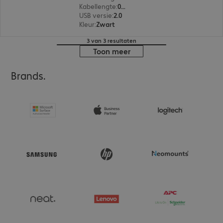
Kabellengte
:
0,5 m
USB versie
:
2.0
Kleur
:
Zwart
3 van 3 resultaten
Toon meer
Brands.