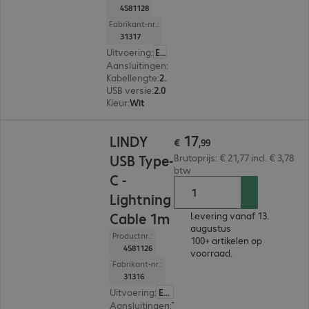
4581128
Fabrikant-nr.:
31317
Uitvoering
:
Europa
Aansluitingen
:
Type C | Lightning
Kabellengte
:
2 m
USB versie
:
2.0
Kleur
:
Wit
€ 17,99
17
LINDY
€
,
99
USB Type-
Brutoprijs: € 21,77 incl. € 3,78
btw
C -
Lightning
Cable 1m
Levering vanaf 13.
augustus
Productnr.:
100+ artikelen op
4581126
voorraad.
Fabrikant-nr.:
31316
Uitvoering
:
Europa
Aansluitingen
:
Type C | Lightning