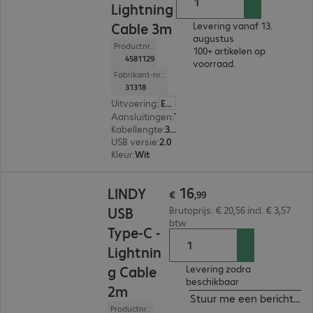
Lightning
Cable 3m
Levering vanaf 13.
augustus
Productnr.:
100+ artikelen op
4581129
voorraad.
Fabrikant-nr.:
31318
Uitvoering
:
Europa
Aansluitingen
:
Type C | Lightning
Kabellengte
:
3 m
USB versie
:
2.0
Kleur
:
Wit
€ 16,99
16
LINDY
€
,
99
USB
Brutoprijs: € 20,56 incl. € 3,57
btw
Type-C -
Lightnin
g Cable
Levering zodra
beschikbaar
2m
Stuur me een bericht ind
Productnr.: