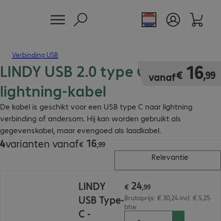
Verbinding USB
LINDY USB 2.0 type C -
€ 16,99
16
€
,
99
vanaf
lightning-kabel
De kabel is geschikt voor een USB type C naar lightning
verbinding of andersom. Hij kan worden gebruikt als
gegevenskabel, maar evengoed als laadkabel.
16
4
varianten vanaf
€ 16,99
€
,
99
Relevantie
€ 24,99
24
LINDY
€
,
99
USB Type-
Brutoprijs: € 30,24 incl. € 5,25
btw
C -