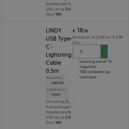
Kabellengte
:
1 m
USB versie
:
2.0
Kleur
:
Wit
€ 18,99
18
LINDY
€
,
99
USB Type-
Brutoprijs: € 22,98 incl. € 3,99
btw
C -
Lightning
Cable
Levering vanaf 13.
augustus
0.5m
100+ artikelen op
voorraad.
Productnr.:
4581125
Fabrikant-nr.:
31315
Uitvoering
:
Europa
Aansluitingen
:
Type C | Lightning
Kabellengte
:
0,5 m
USB versie
:
2.0
Kleur
:
Wit