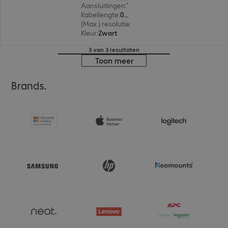
Aansluitingen
:
Thunderbolt 3 (type C) | Thunderbolt 3 (type C)
Kabellengte
:
0,5 m
(Max.) resolutie
:
4.096 x 2.160 pixels bij 60 Hz
Kleur
:
Zwart
3 van 3 resultaten
Toon meer
Brands.