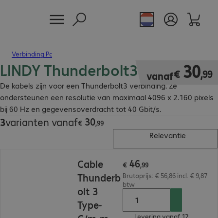
Verbinding Pc
LINDY Thunderbolt3 kabel
€ 30,99
30
€
,
99
vanaf
De kabels zijn voor een Thunderbolt3 verbinding. Ze
ondersteunen een resolutie van maximaal 4096 x 2.160 pixels
bij 60 Hz en gegevensoverdracht tot 40 Gbit/s.
30
3
varianten vanaf
€ 30,99
€
,
99
Relevantie
€ 46,99
46
Cable
€
,
99
Thunderb
Brutoprijs: € 56,86 incl. € 9,87
btw
olt 3
Type-
Levering vanaf 12.