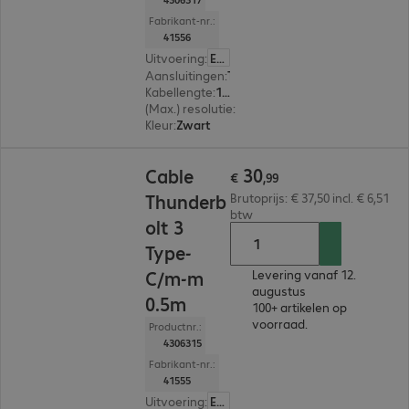
Fabrikant-nr.:
41556
Uitvoering
:
Europa
Aansluitingen
:
Thunderbolt 3 (type C) | Thunderbolt 3 (type C)
Kabellengte
:
1 m
(Max.) resolutie
:
4.096 x 2.160 pixels bij 60 Hz
Kleur
:
Zwart
€ 30,99
30
Cable
€
,
99
Thunderb
Brutoprijs: € 37,50 incl. € 6,51
btw
olt 3
Type-
C/m-m
Levering vanaf 12.
augustus
0.5m
100+ artikelen op
voorraad.
Productnr.:
4306315
Fabrikant-nr.:
41555
Uitvoering
:
Europa