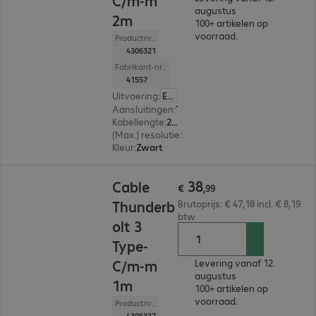
C/m-m
augustus
2m
100+ artikelen op
voorraad.
Productnr.:
4306321
Fabrikant-nr.:
41557
Uitvoering
:
Europa
Aansluitingen
:
Thunderbolt 3 (type C) | Thunderbolt 3 (type C)
Kabellengte
:
2 m
(Max.) resolutie
:
4.096 x 2.160 pixels bij 60 Hz
Kleur
:
Zwart
€ 38,99
38
Cable
€
,
99
Thunderb
Brutoprijs: € 47,18 incl. € 8,19
btw
olt 3
Type-
C/m-m
Levering vanaf 12.
augustus
1m
100+ artikelen op
voorraad.
Productnr.:
4306317