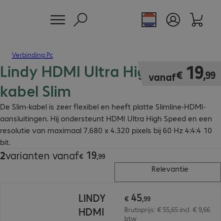
Verbinding Pc
Lindy HDMI Ultra High Speed
€ 19,99
19
€
,
99
vanaf
kabel Slim
De Slim-kabel is zeer flexibel en heeft platte Slimline-HDMI-
aansluitingen. Hij ondersteunt HDMI Ultra High Speed en een
resolutie van maximaal 7.680 x 4.320 pixels bij 60 Hz 4:4:4 10
bit.
19
2
varianten vanaf
€ 19,99
€
,
99
Relevantie
€ 45,99
45
LINDY
€
,
99
HDMI
Brutoprijs: € 55,65 incl. € 9,66
btw