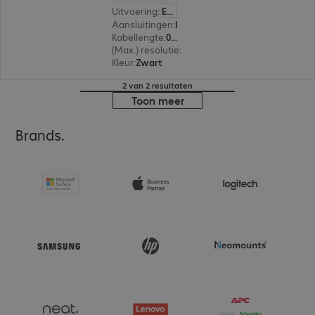
Uitvoering
:
Europa
Aansluitingen
:
HDMI (A) | HDMI (A)
Kabellengte
:
0,5 m
(Max.) resolutie
:
7.680 x 4.320 pixels bij 60 Hz
Kleur
:
Zwart
2 van 2 resultaten
Toon meer
Brands.