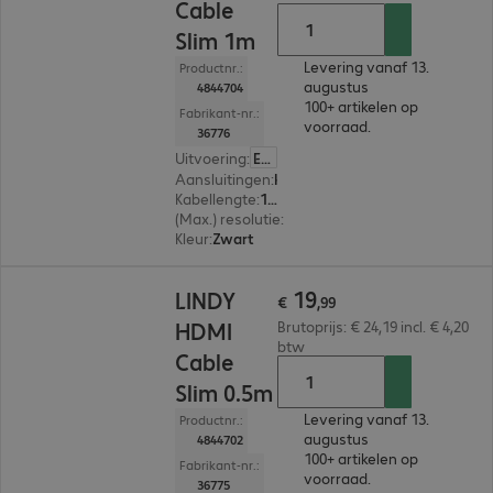
Cable
Slim 1m
Levering vanaf 13.
Productnr.:
augustus
4844704
100+ artikelen op
Fabrikant-nr.:
voorraad.
36776
Uitvoering
:
Europa
Aansluitingen
:
HDMI (A) | HDMI (A)
Kabellengte
:
1 m
(Max.) resolutie
:
7.680 x 4.320 pixels bij 60 Hz
Kleur
:
Zwart
€ 19,99
19
LINDY
€
,
99
HDMI
Brutoprijs: € 24,19 incl. € 4,20
btw
Cable
Slim 0.5m
Levering vanaf 13.
Productnr.:
augustus
4844702
100+ artikelen op
Fabrikant-nr.:
voorraad.
36775