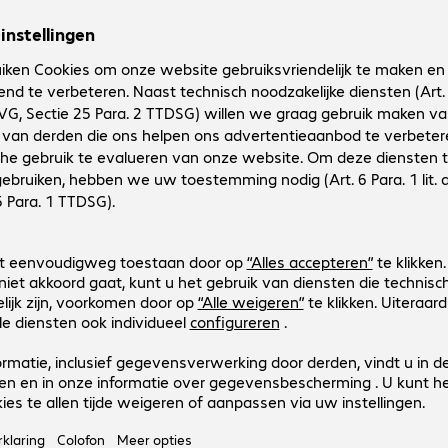
Productnr.:
Fabrikant-nr.:
4226189
36472
Uitvoering
:
Europa
Aansluitingen
:
HDMI (A) | HDMI (A)
Kabellengte
:
2 m
(Max.) resolutie
:
3.840 x 2.160 pixels bij 60 Hz
Kleur
:
Zwart
Cable HDMI(A)/m-HDMI(A)/m 1m 
Productnr.:
Fabrikant-nr.:
4226185
36471
Uitvoering
:
Europa
Aansluitingen
:
HDMI (A) | HDMI (A)
Kabellengte
:
1 m
(Max.) resolutie
:
3.840 x 2.160 pixels bij 60 Hz
Kleur
:
Zwart