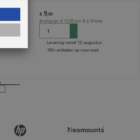
9
m Black
€
,
99
Brutoprijs: € 12,09 incl. € 2,10 btw
Levering vanaf 13. augustus
100+ artikelen op voorraad.
n