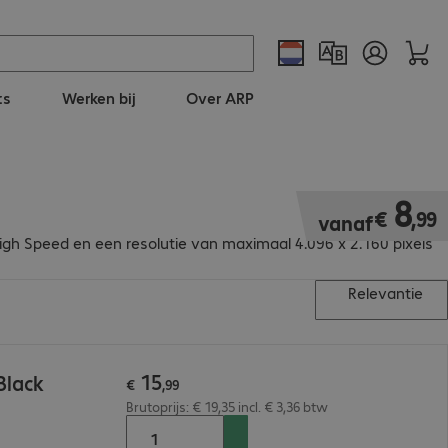
ts
Werken bij
Over ARP
€ 8,99
8
€
,
99
vanaf
igh Speed en een resolutie van maximaal 4.096 x 2.160 pixels
Relevantie
15
Black
€
,
99
Brutoprijs: € 19,35 incl. € 3,36 btw