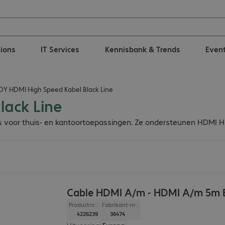
tions
IT Services
Kennisbank & Trends
Even
DY HDMI High Speed Kabel Black Line
lack Line
eks voor thuis- en kantoortoepassingen. Ze ondersteunen HDMI H
Cable HDMI A/m - HDMI A/m 5m 
Productnr.:
Fabrikant-nr.:
4226239
36474