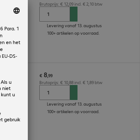
Brutoprijs: € 12,09 incl. € 2,10 btw
Levering vanaf 13. augustus
100+ artikelen op voorraad.
8
Black
€
,
99
Brutoprijs: € 10,88 incl. € 1,89 btw
Levering vanaf 13. augustus
100+ artikelen op voorraad.