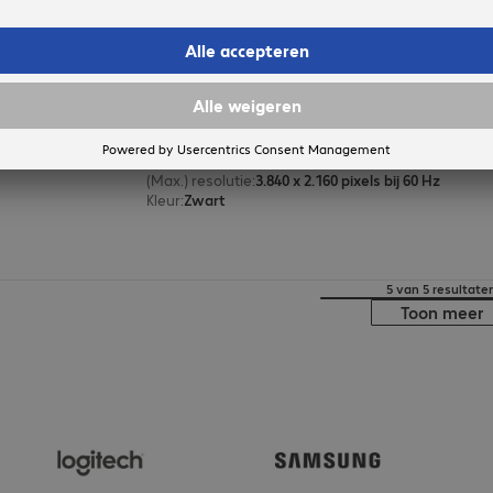
Cable HDMI(A)/m-HDMI(A)/m 0.5
Productnr.:
Fabrikant-nr.:
4226183
36470
Uitvoering
:
Europa
Aansluitingen
:
HDMI (A) | HDMI (A)
Kabellengte
:
0,5 m
(Max.) resolutie
:
3.840 x 2.160 pixels bij 60 Hz
Kleur
:
Zwart
5 van 5 resultate
Toon meer