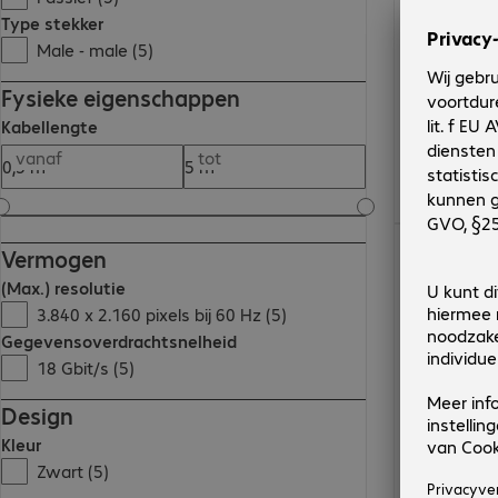
Type stekker
Male - male (5)
Fysieke eigenschappen
Kabellengte
vanaf
tot
€ 8,99
Vermogen
(Max.) resolutie
3.840 x 2.160 pixels bij 60 Hz (5)
Gegevensoverdrachtsnelheid
18 Gbit/s (5)
Design
Kleur
Zwart (5)