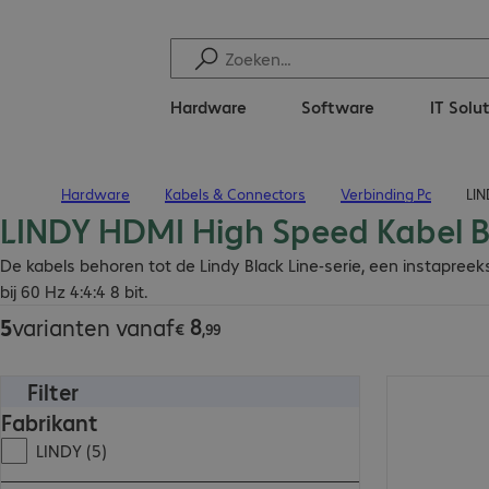
Hardware
Software
IT Solu
Hardware
Kabels & Connectors
Verbinding Pc
LIN
Terug naar startpagina
LINDY HDMI High Speed Kabel B
€ 8,99
De kabels behoren tot de Lindy Black Line-serie, een instapre
bij 60 Hz 4:4:4 8 bit.
8
5
varianten vanaf
€
,
99
Filter
€ 15,99
Fabrikant
LINDY (5)