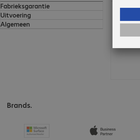
Fabrieksgarantie
€ 9,99
Uitvoering
Algemeen
Brands.