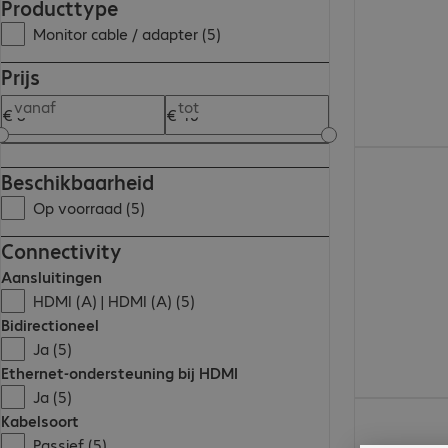
Producttype
Monitor cable / adapter (5)
Prijs
vanaf
tot
€ 11,99
Beschikbaarheid
Op voorraad (5)
Connectivity
Aansluitingen
HDMI (A) | HDMI (A) (5)
Bidirectioneel
Ja (5)
Ethernet-ondersteuning bij HDMI
Ja (5)
€ 9,99
Kabelsoort
Passief (5)