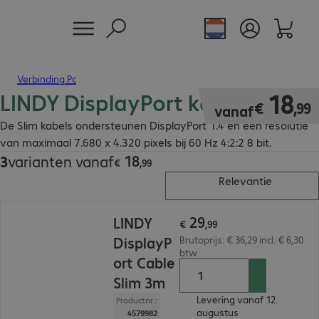
Verbinding Pc
LINDY DisplayPort kabel Slim
€ 18,99
18
€
,
99
vanaf
De Slim kabels ondersteunen DisplayPort 1.4 en een resolutie
van maximaal 7.680 x 4.320 pixels bij 60 Hz 4:2:2 8 bit.
18
3
varianten vanaf
€ 18,99
€
,
99
Relevantie
€ 29,99
29
LINDY
€
,
99
DisplayP
Brutoprijs: € 36,29 incl. € 6,30
btw
ort Cable
Slim 3m
Levering vanaf 12.
Productnr.:
augustus
4579982