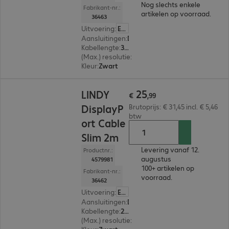
Nog slechts enkele
Fabrikant-nr.:
artikelen op voorraad.
36463
Uitvoering
:
Europa
Aansluitingen
:
DisplayPort | DisplayPort
Kabellengte
:
3 m
(Max.) resolutie
:
7.680 x 4.320 pixels bij 60 Hz
Kleur
:
Zwart
€ 25,99
25
LINDY
€
,
99
DisplayP
Brutoprijs: € 31,45 incl. € 5,46
btw
ort Cable
Slim 2m
Levering vanaf 12.
Productnr.:
augustus
4579981
100+ artikelen op
Fabrikant-nr.:
voorraad.
36462
Uitvoering
:
Europa
Aansluitingen
:
DisplayPort | DisplayPort
Kabellengte
:
2 m
(Max.) resolutie
:
7.680 x 4.320 pixels bij 60 Hz