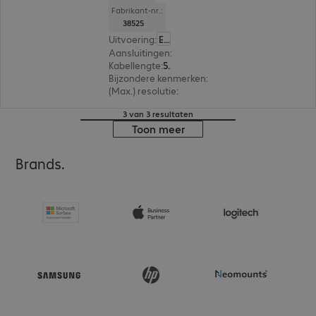
Fabrikant-nr.:
38525
Uitvoering
:
Europa
Aansluitingen
:
DisplayPort | DisplayPort
Kabellengte
:
50 m
Bijzondere kenmerken
:
Hybrid cable
(Max.) resolutie
:
7.680 x 4.320 pixels bij 60 Hz
3 van 3 resultaten
Toon meer
Brands.