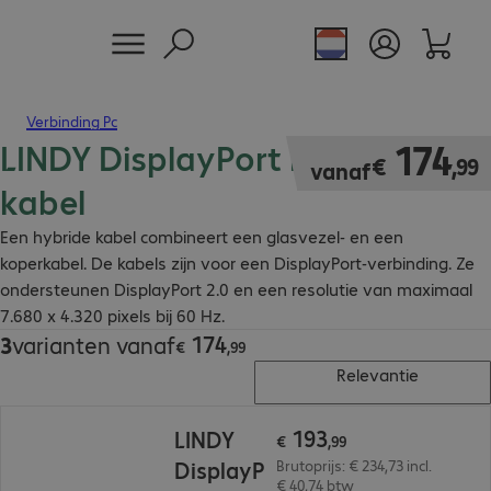
Verbinding Pc
LINDY DisplayPort hybride
€ 174,99
174
€
,
99
vanaf
kabel
Een hybride kabel combineert een glasvezel- en een
koperkabel. De kabels zijn voor een DisplayPort-verbinding. Ze
ondersteunen DisplayPort 2.0 en een resolutie van maximaal
7.680 x 4.320 pixels bij 60 Hz.
174
3
varianten vanaf
€ 174,99
€
,
99
Relevantie
€ 193,99
193
LINDY
€
,
99
DisplayP
Brutoprijs: € 234,73 incl.
€ 40,74 btw