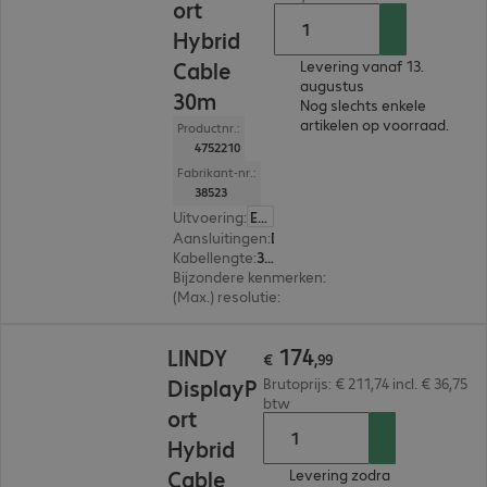
ort
Hybrid
Cable
Levering vanaf 13.
augustus
30m
Nog slechts enkele
artikelen op voorraad.
Productnr.:
4752210
Fabrikant-nr.:
38523
Uitvoering
:
Europa
Aansluitingen
:
DisplayPort | DisplayPort
Kabellengte
:
30 m
Bijzondere kenmerken
:
Hybrid cable
(Max.) resolutie
:
7.680 x 4.320 pixels bij 60 Hz
€ 174,99
174
LINDY
€
,
99
DisplayP
Brutoprijs: € 211,74 incl. € 36,75
btw
ort
Hybrid
Cable
Levering zodra