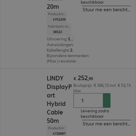
beschikbaar
20m
Stuur me een bericht ind
Productnr.:
4752209
Fabrikant-nr.:
38522
Uitvoering
:
Europa
Aansluitingen
:
DisplayPort | DisplayPort
Kabellengte
:
20 m
Bijzondere kenmerken
:
Hybrid cable
(Max.) resolutie
:
7.680 x 4.320 pixels bij 60 Hz
€ 252,99
252
LINDY
€
,
99
DisplayP
Brutoprijs: € 306,12 incl. € 53,13
btw
ort
Hybrid
Cable
Levering zodra
beschikbaar
50m
Stuur me een bericht ind
Productnr.:
4728987