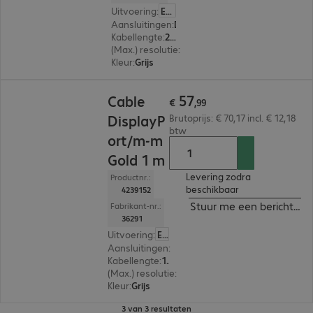
Uitvoering
:
Europa
Aansluitingen
:
DisplayPort | DisplayPort
Kabellengte
:
2 m
(Max.) resolutie
:
7.680 x 4.320 pixels bij 60 Hz
Kleur
:
Grijs
€ 57,99
57
Cable
€
,
99
DisplayP
Brutoprijs: € 70,17 incl. € 12,18
btw
ort/m-m
Gold 1 m
Levering zodra
Productnr.:
beschikbaar
4239152
Stuur me een bericht ind
Fabrikant-nr.:
36291
Uitvoering
:
Europa
Aansluitingen
:
DisplayPort | DisplayPort
Kabellengte
:
1 m
(Max.) resolutie
:
7.680 x 4.320 pixels bij 60 Hz
Kleur
:
Grijs
3 van 3 resultaten