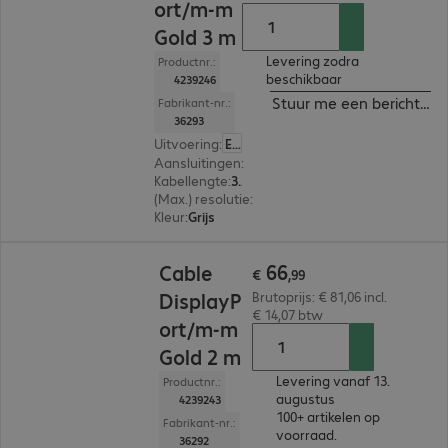
ort/m-m
Gold 3 m
Levering zodra
Productnr.:
beschikbaar
4239246
Stuur me een bericht ind
Fabrikant-nr.:
36293
Uitvoering
:
Europa
Aansluitingen
:
DisplayPort | DisplayPort
Kabellengte
:
3 m
(Max.) resolutie
:
7.680 x 4.320 pixels bij 60 Hz
Kleur
:
Grijs
€ 66,99
66
Cable
€
,
99
DisplayP
Brutoprijs: € 81,06 incl.
€ 14,07 btw
ort/m-m
Gold 2 m
Levering vanaf 13.
Productnr.:
augustus
4239243
100+ artikelen op
Fabrikant-nr.:
voorraad.
36292