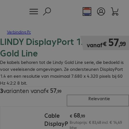
Verbinding Pc
LINDY DisplayPort 1.4 kabel
€ 57,99
57
€
,
99
vanaf
Gold Line
De kabels behoren tot de Lindy Gold Line serie, die bedoeld is
voor veeleisende omgevingen. Ze ondersteunen DisplayPort
1.4 en een resolutie van maximaal 7.680 x 4.320 pixels bij 60
Hz 4:2:2 8 bit.
57
3
varianten vanaf
€ 57,99
€
,
99
Relevantie
€ 68,99
68
Cable
€
,
99
DisplayP
Brutoprijs: € 83,48 incl. € 14,49
btw