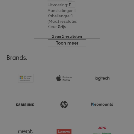
Uitvoering
:
Europa
Aansluitingen
:
DisplayPort | DisplayPort
Kabellengte
:
15 m
(Max.) resolutie
:
4.096 x 2.160 pixels bij 30 Hz
Kleur
:
Grijs
2 van 2 resultaten
Toon meer
Brands.