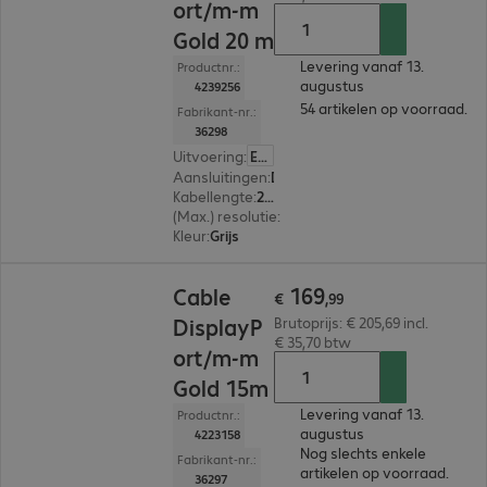
ort/m-m
Gold 20 m
Levering vanaf 13.
Productnr.:
augustus
4239256
54 artikelen op voorraad.
Fabrikant-nr.:
36298
Uitvoering
:
Europa
Aansluitingen
:
DisplayPort | DisplayPort
Kabellengte
:
20 m
(Max.) resolutie
:
4.096 x 2.160 pixels bij 30 Hz
Kleur
:
Grijs
€ 169,99
169
Cable
€
,
99
DisplayP
Brutoprijs: € 205,69 incl.
€ 35,70 btw
ort/m-m
Gold 15m
Levering vanaf 13.
Productnr.:
augustus
4223158
Nog slechts enkele
Fabrikant-nr.:
artikelen op voorraad.
36297