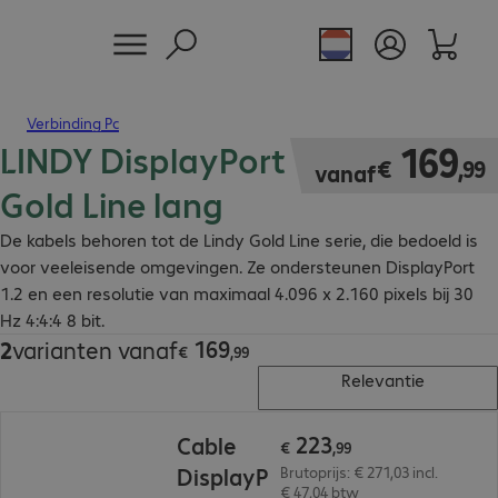
Verbinding Pc
LINDY DisplayPort 1.2 kabel
€ 169,99
169
€
,
99
vanaf
Gold Line lang
De kabels behoren tot de Lindy Gold Line serie, die bedoeld is
voor veeleisende omgevingen. Ze ondersteunen DisplayPort
1.2 en een resolutie van maximaal 4.096 x 2.160 pixels bij 30
Hz 4:4:4 8 bit.
169
2
varianten vanaf
€ 169,99
€
,
99
Relevantie
€ 223,99
223
Cable
€
,
99
DisplayP
Brutoprijs: € 271,03 incl.
€ 47,04 btw