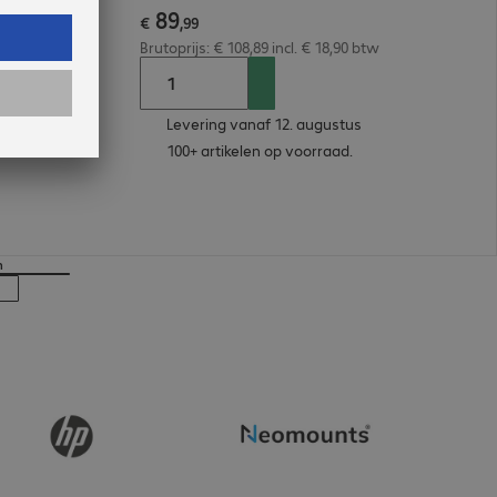
89
/m 20m
€
,
99
Brutoprijs: € 108,89 incl. € 18,90 btw
Levering vanaf 12. augustus
100+ artikelen op voorraad.
n