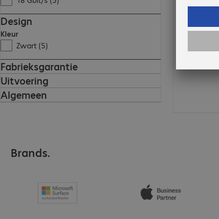
Design
Kleur
Zwart (5)
Fabrieksgarantie
Uitvoering
Algemeen
Brands.