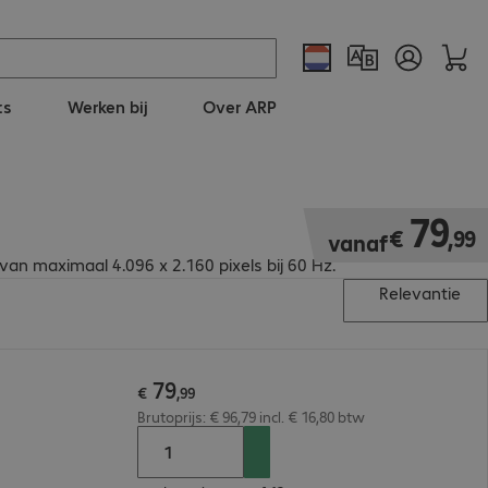
ts
Werken bij
Over ARP
€ 79,99
79
€
,
99
vanaf
van maximaal 4.096 x 2.160 pixels bij 60 Hz.
Relevantie
79
€
,
99
Brutoprijs: € 96,79 incl. € 16,80 btw