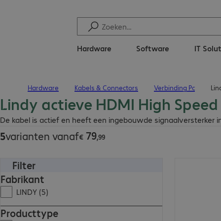
Hardware
Software
IT Solu
Hardware
Kabels & Connectors
Verbinding Pc
Lin
Terug naar startpagina
Lindy actieve HDMI High Speed
€ 79,99
De kabel is actief en heeft een ingebouwde signaalversterker i
79
5
varianten vanaf
€
,
99
Filter
€ 79,99
Fabrikant
LINDY (5)
Producttype