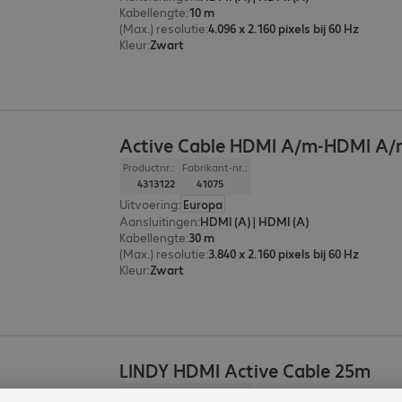
Kabellengte
:
10 m
(Max.) resolutie
:
4.096 x 2.160 pixels bij 60 Hz
Kleur
:
Zwart
Active Cable HDMI A/m-HDMI A
Productnr.:
Fabrikant-nr.:
4313122
41075
Uitvoering
:
Europa
Aansluitingen
:
HDMI (A) | HDMI (A)
Kabellengte
:
30 m
(Max.) resolutie
:
3.840 x 2.160 pixels bij 60 Hz
Kleur
:
Zwart
LINDY HDMI Active Cable 25m
Productnr.:
Fabrikant-nr.: