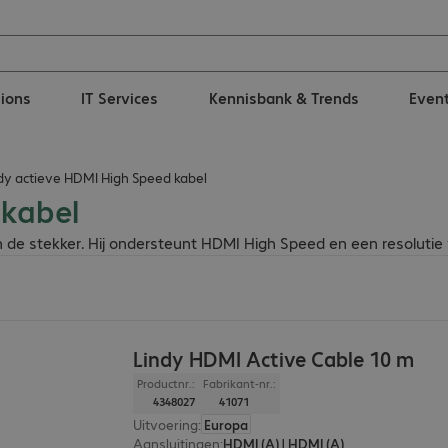
tions
IT Services
Kennisbank & Trends
Even
dy actieve HDMI High Speed kabel
 kabel
n de stekker. Hij ondersteunt HDMI High Speed en een resolutie 
Lindy HDMI Active Cable 10 m
Productnr.:
Fabrikant-nr.:
4348027
41071
Uitvoering
:
Europa
Aansluitingen
:
HDMI (A) | HDMI (A)