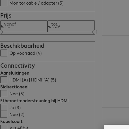
Monitor cable / adapter (5)
Prijs
vanaf
tot
€ 128,99
Beschikbaarheid
Op voorraad (4)
Connectivity
Aansluitingen
HDMI (A) | HDMI (A) (5)
Bidirectioneel
Nee (5)
Ethernet-ondersteuning bij HDMI
Ja (3)
€ 114,99
Nee (2)
Kabelsoort
Actief (5)