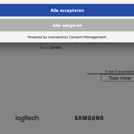
Active Cable HDMI A/m-HDMI A
Productnr.:
Fabrikant-nr.:
4289447
41073
Uitvoering
:
Europa
Aansluitingen
:
HDMI (A) | HDMI (A)
Kabellengte
:
20 m
(Max.) resolutie
:
3.840 x 2.160 pixels bij 60 Hz
Kleur
:
Zwart
5 van 5 resultate
Toon meer