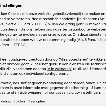
4310133
41074
Uitvoering
:
Europa
Aansluitingen
:
HDMI (A) | HDMI (A)
Kabellengte
:
25 m
Bijzondere kenmerken
:
Active cable
(Max.) resolutie
:
4.096 x 2.160 pixels bij 60 Hz
LINDY HDMI Active Cable 15m
Productnr.:
Fabrikant-nr.:
4299047
41072
Uitvoering
:
Europa
Aansluitingen
:
HDMI (A) | HDMI (A)
Kabellengte
:
15 m
Bijzondere kenmerken
:
Active cable
(Max.) resolutie
:
4.096 x 2.160 pixels bij 60 Hz