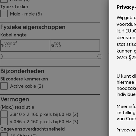
Type stekker
Male - male (5)
Fysieke eigenschappen
Kabellengte
vanaf
tot
€ 88,99
Bijzonderheden
Bijzondere kenmerken
Active cable (2)
Vermogen
(Max.) resolutie
3.840 x 2.160 pixels bij 60 Hz (2)
4.096 x 2.160 pixels bij 60 Hz (3)
Gegevensoverdrachtsnelheid
€ 89,99
18 Gbit/s (5)