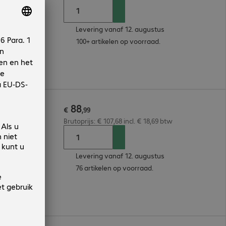
Levering vanaf 12. augustus
100+ artikelen op voorraad.
88
€
,
99
Brutoprijs: € 107,68 incl. € 18,69 btw
Levering vanaf 12. augustus
76 artikelen op voorraad.