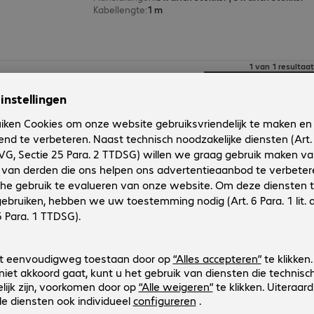
Kabellengte
:
1 m
1 van 1 resultaat
Toon meer