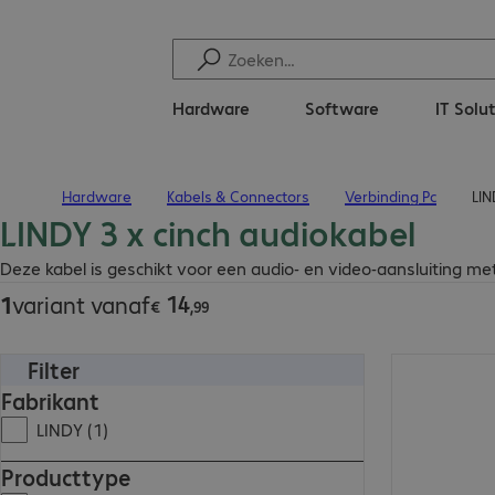
Hardware
Software
IT Solu
Hardware
Kabels & Connectors
Verbinding Pc
LIN
Terug naar startpagina
LINDY 3 x cinch audiokabel
€ 14,99
Deze kabel is geschikt voor een audio- en video-aansluiting me
14
1
variant vanaf
€
,
99
Filter
€ 14,99
Fabrikant
LINDY (1)
Producttype