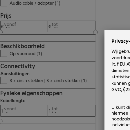
Audio cable / adapter (1)
Prijs
vanaf
tot
Beschikbaarheid
Op voorraad (1)
Connectivity
Aansluitingen
3 x cinch stekker | 3 x cinch stekker (1)
Fysieke eigenschappen
Kabellengte
vanaf
tot