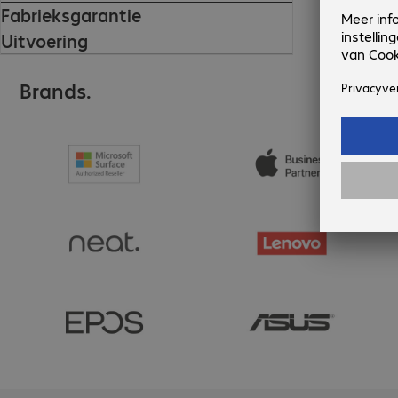
Fabrieksgarantie
Uitvoering
Brands.