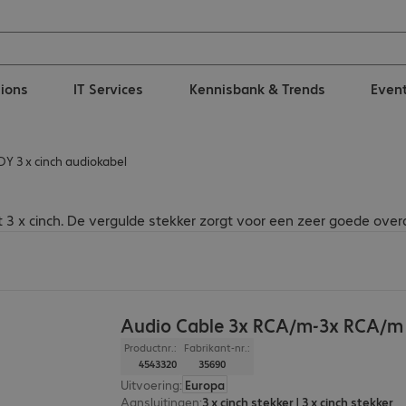
tions
IT Services
Kennisbank & Trends
Even
DY 3 x cinch audiokabel
t 3 x cinch. De vergulde stekker zorgt voor een zeer goede over
Audio Cable 3x RCA/m-3x RCA/m
Productnr.:
Fabrikant-nr.:
4543320
35690
Uitvoering
:
Europa
Aansluitingen
:
3 x cinch stekker | 3 x cinch stekker