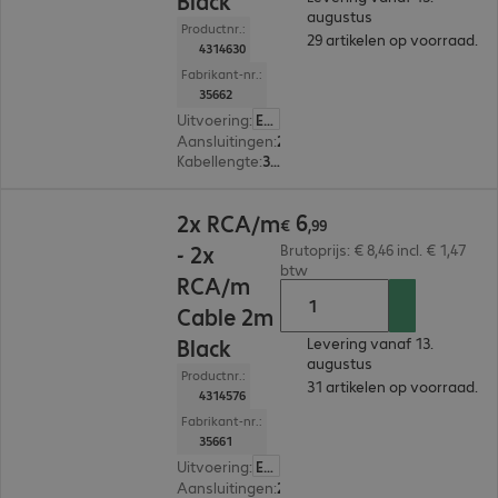
Black
augustus
Productnr.:
29 artikelen op voorraad.
4314630
Fabrikant-nr.:
35662
Uitvoering
:
Europa
Aansluitingen
:
2 x cinch stekker | 2 x cinch stekker
Kabellengte
:
3 m
€ 6,99
6
2x RCA/m
€
,
99
- 2x
Brutoprijs: € 8,46 incl. € 1,47
btw
RCA/m
Cable 2m
Black
Levering vanaf 13.
augustus
Productnr.:
31 artikelen op voorraad.
4314576
Fabrikant-nr.:
35661
Uitvoering
:
Europa
Aansluitingen
:
2 x cinch stekker | 2 x cinch stekker