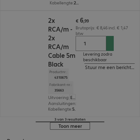
Kabellengte
:
2 m
€ 6,99
6
2x
€
,
99
RCA/m -
Brutoprijs: € 8,46 incl. € 1,47
btw
2x
RCA/m
Cable 5m
Levering zodra
beschikbaar
Black
Stuur me een bericht ind
Productnr.:
4310675
Fabrikant-nr.:
35663
Uitvoering
:
Europa
Aansluitingen
:
2 x cinch stekker | 2 x cinch stekk
Kabellengte
:
5 m
3 van 3 resultaten
Toon meer