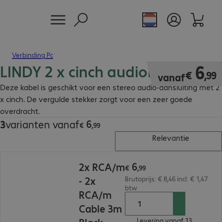
Verbinding Pc
LINDY 2 x cinch audiokabel
€ 6,99
6
€
,
99
vanaf
Deze kabel is geschikt voor een stereo audio-aansluiting met 2
x cinch. De vergulde stekker zorgt voor een zeer goede
overdracht.
6
3
varianten vanaf
€ 6,99
€
,
99
Relevantie
€ 6,99
6
2x RCA/m
€
,
99
- 2x
Brutoprijs: € 8,46 incl. € 1,47
btw
RCA/m
Cable 3m
Levering vanaf 13.