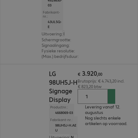
4929850-
03
Fabrikant-
nr.:
43UL5Q-
E
Uitvoering
:
Nederland
Schermgrootte
:
109,3 cm (43,0")
Signaalingang
:
3 x HDMI (digitaal)
Fysieke resolutie
:
3.840 x 2.160 4K UHD
(Max.) bedrijfsduur
:
24 uur/dag (continu gebruik)
€ 3.920,00
3
.
920
LG
€
,
00
98UH5J-H
Brutoprijs: € 4.743,20 incl.
€ 823,20 btw
Signage
Display
Levering vanaf 12.
Productnr.:
augustus
4668069-03
Nog slechts enkele
Fabrikant-nr.:
artikelen op voorraad.
98UH5J-H.AE
U
Uitvoering
:
Nederland