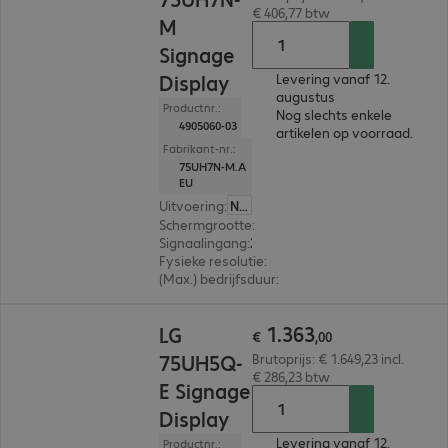
€ 406,77 btw
M
Signage
Display
Levering vanaf 12.
augustus
Productnr.:
Nog slechts enkele
4905060-03
artikelen op voorraad.
Fabrikant-nr.:
75UH7N-M.A
EU
Uitvoering
:
Nederland
Schermgrootte
:
190,5 cm (75,0")
Signaalingang
:
2 x HDMI (digitaal), 1 x USB-C, 1 x DisplayPort (digitaal)
Fysieke resolutie
:
3.840 x 2.160 4K UHD
(Max.) bedrijfsduur
:
24 uur/dag (continu gebruik
€ 1.363,00
1
.
363
LG
€
,
00
75UH5Q-
Brutoprijs: € 1.649,23 incl.
€ 286,23 btw
E Signage
Display
Levering vanaf 12.
Productnr.: