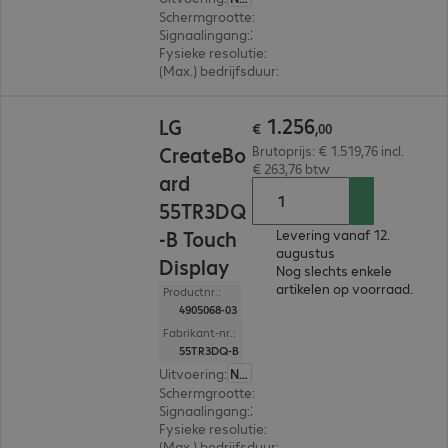
Schermgrootte
:
248,9 cm (98,0")
Signaalingang
:
3 x HDMI (digitaal), 1 x DVI-D, 1 x DisplayPort (digitaal)
Fysieke resolutie
:
3.840 x 2.160 4K UHD
(Max.) bedrijfsduur
:
24 uur/dag (continu gebruik
€ 1.256,00
1
.
256
LG
€
,
00
CreateBo
Brutoprijs: € 1.519,76 incl.
€ 263,76 btw
ard
55TR3DQ
-B Touch
Levering vanaf 12.
augustus
Display
Nog slechts enkele
artikelen op voorraad.
Productnr.:
4905068-03
Fabrikant-nr.:
55TR3DQ-B
Uitvoering
:
Nederland
Schermgrootte
:
139,7 cm (55,0")
Signaalingang
:
3 x HDMI (digitaal), 2 x USB-C, 1 x VGA (analoog), 1 x DisplayPort (digitaal)
Fysieke resolutie
:
3.840 x 2.160 4K UHD
(Max.) bedrijfsduur
:
16 uur/dag