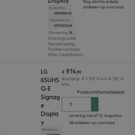
Display
Nog slechts enkele
artikelen op voorraad.
Productnr.:
4905069-03
Fabrikant-nr.:
65TR3DQ-B
Uitvoering
:
Nederland
Schermgrootte
:
165,1 cm (65,0")
Signaalingang
:
3 x HDMI (digitaal), 2 x USB-C, 1 x VGA (analoog), 1 x DisplayPort (digitaal)
Fysieke resolutie
:
3.840 x 2.160 4K UHD
(Max.) bedrijfsduur
:
16 uur/dag
€ 914,99
914
LG
€
,
99
65UH5
Brutoprijs: € 1.107,14 incl. € 192,15
btw
Q-E
(
PDF,
Productinformatieblad
Signag
e
Displa
Levering vanaf 12. augustus
y
38 artikelen op voorraad.
Productnr.:
4929099-