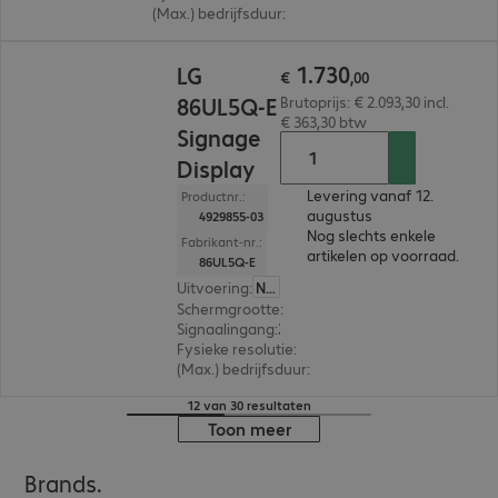
(Max.) bedrijfsduur
:
24 uur/dag (continu gebruik)
€ 1.730,00
1
.
730
LG
€
,
00
86UL5Q-E
Brutoprijs: € 2.093,30 incl.
€ 363,30 btw
Signage
Display
Levering vanaf 12.
Productnr.:
augustus
4929855-03
Nog slechts enkele
Fabrikant-nr.:
artikelen op voorraad.
86UL5Q-E
Uitvoering
:
Nederland
Schermgrootte
:
218,4 cm (86,0")
Signaalingang
:
3 x HDMI (digitaal)
Fysieke resolutie
:
3.840 x 2.160 4K UHD
(Max.) bedrijfsduur
:
24 uur/dag (continu gebruik
12 van 30 resultaten
Toon meer
Brands.