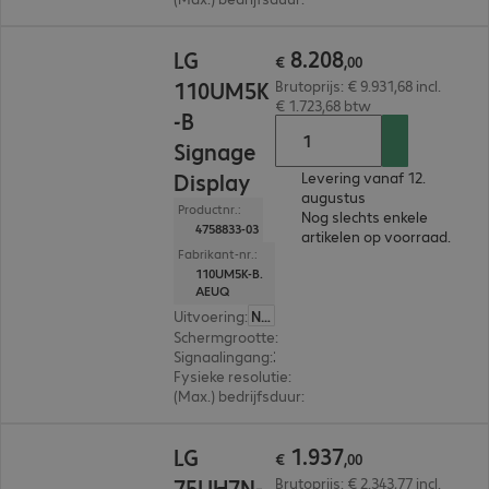
€ 8.208,00
8
.
208
LG
€
,
00
110UM5K
Brutoprijs: € 9.931,68 incl.
€ 1.723,68 btw
-B
Signage
Display
Levering vanaf 12.
augustus
Productnr.:
Nog slechts enkele
4758833-03
artikelen op voorraad.
Fabrikant-nr.:
110UM5K-B.
AEUQ
Uitvoering
:
Nederland
Schermgrootte
:
279,4 cm (110,0")
Signaalingang
:
3 x HDMI (digitaal), 1 x DVI-D, 1 x DisplayPort (digitaal)
Fysieke resolutie
:
3.840 x 2.160 4K UHD
(Max.) bedrijfsduur
:
16 uur/dag
€ 1.937,00
1
.
937
LG
€
,
00
75UH7N-
Brutoprijs: € 2.343,77 incl.