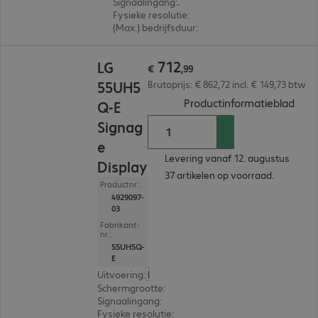
Signaalingang
:
3 x HDMI (digitaal)
Fysieke resolutie
:
3.840 x 2.160 4K UHD
(Max.) bedrijfsduur
:
16 uur/dag
€ 712,99
712
LG
€
,
99
55UH5
Brutoprijs: € 862,72 incl. € 149,73 btw
(
PDF
Productinformatieblad
Q-E
Signag
e
Levering vanaf 12. augustus
Display
37 artikelen op voorraad.
Productnr.:
4929097-
03
Fabrikant-
nr.:
55UH5Q-
E
Uitvoering
:
Nederland
Schermgrootte
:
139,7 cm (55,0")
Signaalingang
:
3 x HDMI (digitaal), 1 x DisplayPort (
Fysieke resolutie
:
3.840 x 2.160 4K UHD