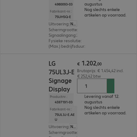
augustus
4980093-03
Nog slechts enkele
Fabrikant-nr.:
artikelen op voorraad.
75UH5Q-E
Uitvoering
:
Nederland
Schermgrootte
:
190,5 cm (75,0")
Signaalingang
:
3 x HDMI (digitaal), 1 x DisplayPort (digitaal)
Fysieke resolutie
:
3.840 x 2.160 4K UHD
(Max.) bedrijfsduur
:
24 uur/dag (continu gebruik
€ 1.202,00
1
.
202
LG
€
,
00
75UL3J-E
Brutoprijs: € 1.454,42 incl.
€ 252,42 btw
Signage
Display
Levering vanaf 12.
Productnr.:
augustus
4597191-03
Nog slechts enkele
Fabrikant-nr.:
artikelen op voorraad.
75UL3J-E.AE
U
Uitvoering
:
Nederland
Schermgrootte
:
190,5 cm (75,0")