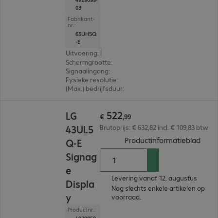
03
Fabrikant-
nr.:
65UH5Q
-E
Uitvoering
:
Nederland
Schermgrootte
:
165,1 cm (65,0")
Signaalingang
:
3 x HDMI (digitaal), 1 x DisplayPort (
Fysieke resolutie
:
3.840 x 2.160 4K UHD
(Max.) bedrijfsduur
:
24 uur/dag (continu gebruik)
€ 522,99
522
LG
€
,
99
43UL5
Brutoprijs: € 632,82 incl. € 109,83 btw
(
PDF,
Productinformatieblad
Q-E
Signag
e
Levering vanaf 12. augustus
Displa
Nog slechts enkele artikelen op
y
voorraad.
Productnr.: