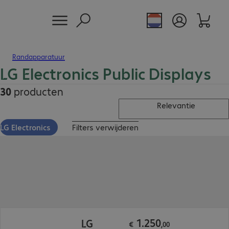
Randapparatuur
LG Electronics Public Displays
30
producten
Relevantie
LG Electronics
Filters verwijderen
€ 1.250,00
1
.
250
LG
€
,
00