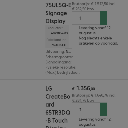
75UL5Q-E
Brutoprijs: € 1.512,50 incl.
€ 262,50 btw
Signage
Display
Levering vanaf 12.
Productnr.:
augustus
4929854-03
Nog slechts enkele
Fabrikant-nr.:
artikelen op voorraad.
75UL5Q-E
Uitvoering
:
Nederland
Schermgrootte
:
190,5 cm (75,0")
Signaalingang
:
3 x HDMI (digitaal)
Fysieke resolutie
:
3.840 x 2.160 4K UHD
(Max.) bedrijfsduur
:
24 uur/dag (continu gebruik
€ 1.356,00
1
.
356
LG
€
,
00
CreateBo
Brutoprijs: € 1.640,76 incl.
€ 284,76 btw
ard
65TR3DQ
-B Touch
Levering vanaf 12.
augustus