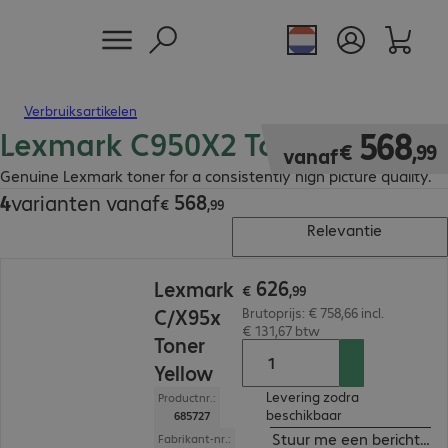
Verbruiksartikelen
Lexmark C950X2 Toner
€ 568,99
568
€
,
99
vanaf
Genuine Lexmark toner for a consistently high picture quality.
568
4
varianten vanaf
€ 568,99
€
,
99
Relevantie
€ 626,99
626
Lexmark
€
,
99
C/X95x
Brutoprijs: € 758,66 incl.
€ 131,67 btw
Toner
Yellow
Levering zodra
Productnr.:
beschikbaar
685727
Stuur me een bericht ind
Fabrikant-nr.: