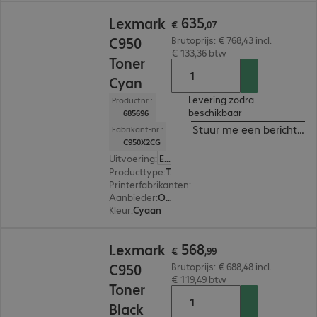
€ 635,07
635
Lexmark
€
,
07
C950
Brutoprijs: € 768,43 incl.
€ 133,36 btw
Toner
Cyan
Levering zodra
Productnr.:
beschikbaar
685696
Stuur me een bericht ind
Fabrikant-nr.:
C950X2CG
Uitvoering
:
Europa
Producttype
:
Toner
Printerfabrikanten
:
Lexmark
Aanbieder
:
Origineel
Kleur
:
Cyaan
€ 568,99
568
Lexmark
€
,
99
C950
Brutoprijs: € 688,48 incl.
€ 119,49 btw
Toner
Black