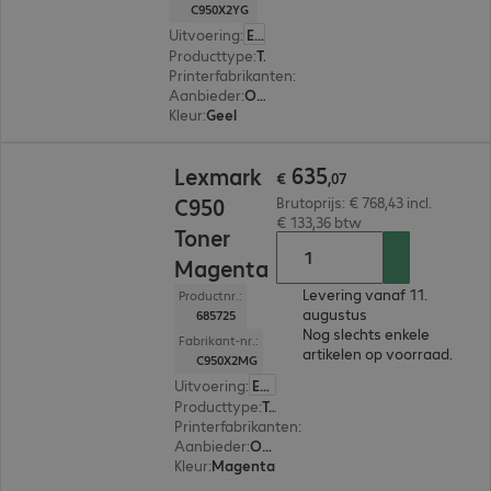
C950X2YG
Uitvoering
:
Europa
Producttype
:
Toner
Printerfabrikanten
:
Lexmark
Aanbieder
:
Origineel
Kleur
:
Geel
€ 635,07
635
Lexmark
€
,
07
C950
Brutoprijs: € 768,43 incl.
€ 133,36 btw
Toner
Magenta
Levering vanaf 11.
Productnr.:
augustus
685725
Nog slechts enkele
Fabrikant-nr.:
artikelen op voorraad.
C950X2MG
Uitvoering
:
Europa
Producttype
:
Toner
Printerfabrikanten
:
Lexmark
Aanbieder
:
Origineel
Kleur
:
Magenta