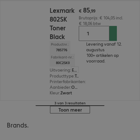
€ 85,99
85
Lexmark
€
,
99
802SK
Brutoprijs: € 104,05 incl.
€ 18,06 btw
Toner
Black
Levering vanaf 12.
Productnr.:
augustus
785776
100+ artikelen op
Fabrikant-nr.:
voorraad.
80C2SK0
Uitvoering
:
Europa
Producttype
:
Toner
Printerfabrikanten
:
Lexmark
Aanbieder
:
Origineel
Kleur
:
Zwart
3 van 3 resultaten
Toon meer
Brands.