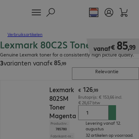
Verbruiksartikelen
Lexmark 80C2S Toner
€ 85,99
85
€
,
99
vanaf
Genuine Lexmark toner for a consistently high picture quality.
85
3
varianten vanaf
€ 85,99
€
,
99
Relevantie
€ 126,99
126
Lexmark
€
,
99
802SM
Brutoprijs: € 153,66 incl.
€ 26,67 btw
Toner
Magenta
Levering vanaf 12.
Productnr.:
augustus
785780
32 artikelen op voorraad.
Fabrikant-nr.: