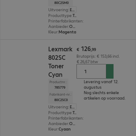
80C2SM0
Uitvoering
:
Europa
Producttype
:
Toner
Printerfabrikanten
:
Lexmark
Aanbieder
:
Origineel
Kleur
:
Magenta
€ 126,99
126
Lexmark
€
,
99
802SC
Brutoprijs: € 153,66 incl.
€ 26,67 btw
Toner
Cyan
Levering vanaf 12.
Productnr.:
augustus
785779
Nog slechts enkele
Fabrikant-nr.:
artikelen op voorraad.
80C2SC0
Uitvoering
:
Europa
Producttype
:
Toner
Printerfabrikanten
:
Lexmark
Aanbieder
:
Origineel
Kleur
:
Cyaan