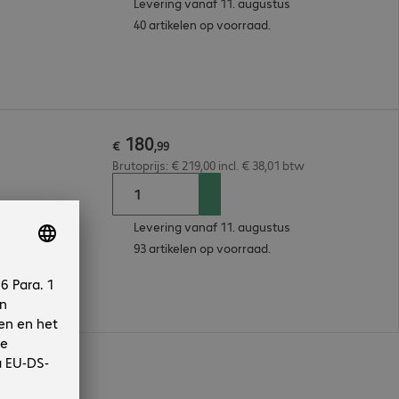
Levering vanaf 11. augustus
40 artikelen op voorraad.
180
€
,
99
Brutoprijs: € 219,00 incl. € 38,01 btw
Levering vanaf 11. augustus
93 artikelen op voorraad.
n