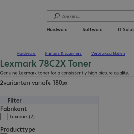
Hardware
Software
IT Solu
Hardware
Printers & Scanners
Verbruiksartikelen
Terug naar startpagina
Lexmark 78C2X Toner
€ 180,99
Genuine Lexmark toner for a consistently high picture quality.
180
2
varianten vanaf
€
,
99
Filter
€ 211,99
Fabrikant
Lexmark (2)
Producttype