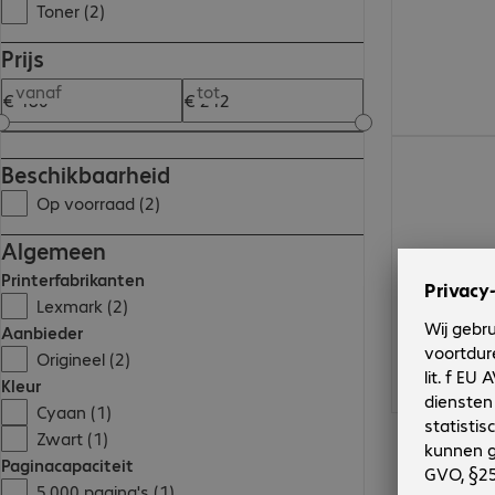
Toner (2)
Prijs
vanaf
tot
€ 180,99
Beschikbaarheid
Op voorraad (2)
Algemeen
Printerfabrikanten
Lexmark (2)
Aanbieder
Origineel (2)
Kleur
Cyaan (1)
Zwart (1)
Paginacapaciteit
5.000 pagina's (1)