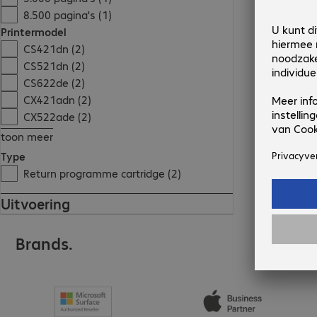
8.500 pagina's (1)
Printermodel
CS421dn (2)
CS521dn (2)
CS622de (2)
CX421adn (2)
CX522ade (2)
toon meer
Type
Return programme cartridge (2)
Uitvoering
Brands.