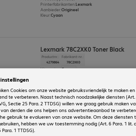
Printerfabrikanten
:
Lexmark
Aanbieder
:
Origineel
Kleur
:
Cyaan
Lexmark 78C2XK0 Toner Black
Productnr.:
Fabrikant-nr.:
4279864
78C2XK0
Uitvoering
:
Europa
Producttype
:
Toner
Printerfabrikanten
:
Lexmark
Aanbieder
:
Origineel
Kleur
:
Zwart
2 van 2 resultate
Toon meer