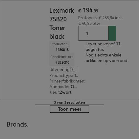
€ 194,99
194
Lexmark
€
,
99
75B20
Brutoprijs: € 235,94 incl.
€ 40,95 btw
Toner
black
Levering vanaf 11.
Productnr.:
augustus
4180813
Nog slechts enkele
Fabrikant-nr.:
artikelen op voorraad.
75B20K0
Uitvoering
:
Europa
Producttype
:
Toner
Printerfabrikanten
:
Lexmark
Aanbieder
:
Origineel
Kleur
:
Zwart
3 van 3 resultaten
Toon meer
Brands.