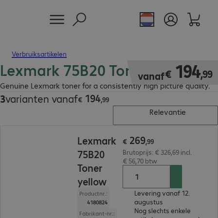
Verbruiksartikelen
Lexmark 75B20 Toner
€ 194,99
194
€
,
99
vanaf
Genuine Lexmark toner for a consistently high picture quality.
194
3
varianten vanaf
€ 194,99
€
,
99
Relevantie
€ 269,99
269
Lexmark
€
,
99
75B20
Brutoprijs: € 326,69 incl.
€ 56,70 btw
Toner
yellow
Levering vanaf 12.
Productnr.:
augustus
4180824
Nog slechts enkele
Fabrikant-nr.: