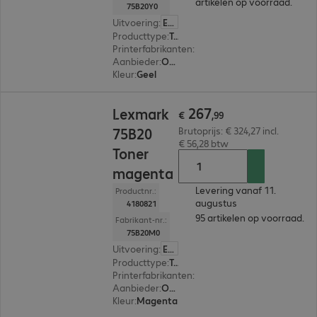
artikelen op voorraad.
75B20Y0
Uitvoering
:
Europa
Producttype
:
Toner
Printerfabrikanten
:
Lexmark
Aanbieder
:
Origineel
Kleur
:
Geel
€ 267,99
267
Lexmark
€
,
99
75B20
Brutoprijs: € 324,27 incl.
€ 56,28 btw
Toner
magenta
Levering vanaf 11.
Productnr.:
augustus
4180821
95 artikelen op voorraad.
Fabrikant-nr.:
75B20M0
Uitvoering
:
Europa
Producttype
:
Toner
Printerfabrikanten
:
Lexmark
Aanbieder
:
Origineel
Kleur
:
Magenta