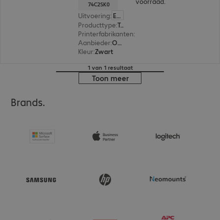
voorraad.
74C2SK0
Uitvoering
:
Europa
Producttype
:
Toner
Printerfabrikanten
:
Lexmark
Aanbieder
:
Origineel
Kleur
:
Zwart
1 van 1 resultaat
Toon meer
Brands.