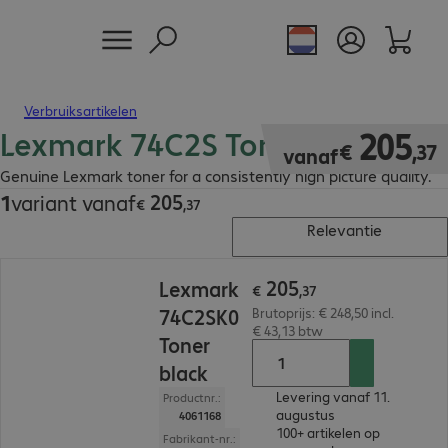
Verbruiksartikelen
Lexmark 74C2S Toner
€ 205,37
205
€
,
37
vanaf
Genuine Lexmark toner for a consistently high picture quality.
205
1
variant vanaf
€ 205,37
€
,
37
Relevantie
€ 205,37
205
Lexmark
€
,
37
74C2SK0
Brutoprijs: € 248,50 incl.
€ 43,13 btw
Toner
black
Levering vanaf 11.
Productnr.:
augustus
4061168
100+ artikelen op
Fabrikant-nr.: