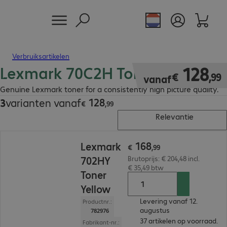
Verbruiksartikelen
Lexmark 70C2H Toner
€ 128,99
128
€
,
99
vanaf
Genuine Lexmark toner for a consistently high picture quality.
128
3
varianten vanaf
€ 128,99
€
,
99
Relevantie
€ 168,99
168
Lexmark
€
,
99
702HY
Brutoprijs: € 204,48 incl.
€ 35,49 btw
Toner
Yellow
Levering vanaf 12.
Productnr.:
augustus
782976
37 artikelen op voorraad.
Fabrikant-nr.: