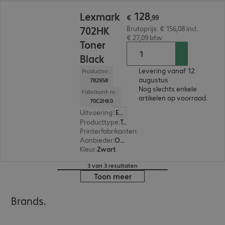
€ 128,99
128
Lexmark
€
,
99
702HK
Brutoprijs: € 156,08 incl.
€ 27,09 btw
Toner
Black
Levering vanaf 12.
Productnr.:
augustus
782958
Nog slechts enkele
Fabrikant-nr.:
artikelen op voorraad.
70C2HK0
Uitvoering
:
Europa
Producttype
:
Toner
Printerfabrikanten
:
Lexmark
Aanbieder
:
Origineel
Kleur
:
Zwart
3 van 3 resultaten
Toon meer
Brands.