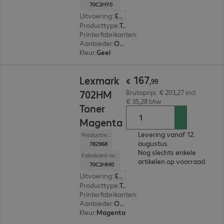
70C2HY0
Uitvoering
:
Europa
Producttype
:
Toner
Printerfabrikanten
:
Lexmark
Aanbieder
:
Origineel
Kleur
:
Geel
€ 167,99
167
Lexmark
€
,
99
702HM
Brutoprijs: € 203,27 incl.
€ 35,28 btw
Toner
Magenta
Levering vanaf 12.
Productnr.:
augustus
782968
Nog slechts enkele
Fabrikant-nr.:
artikelen op voorraad.
70C2HM0
Uitvoering
:
Europa
Producttype
:
Toner
Printerfabrikanten
:
Lexmark
Aanbieder
:
Origineel
Kleur
:
Magenta