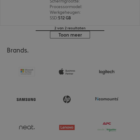
Schermgrootte
:
39,6 cm (15,6")
Processormodel
:
Intel Core i5-13420H, 3,4 GHz
Werkgeheugen
:
16 GB
SSD
:
512 GB
2 van 2 resultaten
Toon meer
Brands.