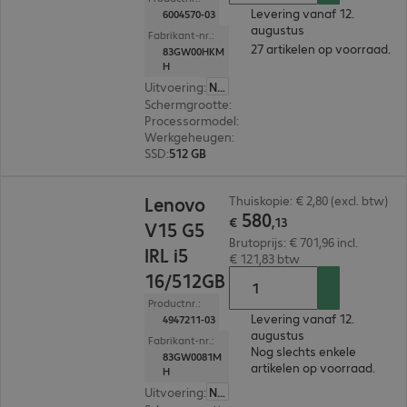
Levering vanaf 12.
6004570-03
augustus
Fabrikant-nr.:
27 artikelen op voorraad.
83GW00HKM
H
Uitvoering
:
Nederland
Schermgrootte
:
39,6 cm (15,6")
Processormodel
:
Intel Core i5-13420H, 3,4 GHz
Werkgeheugen
:
16 GB
SSD
:
512 GB
€ 580,13
Lenovo
Thuiskopie: € 2,80 (excl. btw)
580
€
,
13
V15 G5
Brutoprijs: € 701,96 incl.
IRL i5
€ 121,83 btw
16/512GB
Productnr.:
Levering vanaf 12.
4947211-03
augustus
Fabrikant-nr.:
Nog slechts enkele
83GW0081M
artikelen op voorraad.
H
Uitvoering
:
Nederland