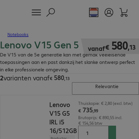
Notebooks
Lenovo V15 Gen 5
€ 580,13
580
€
,
13
vanaf
De V15 van de 5e generatie kan met gemak veeleisende
toepassingen aan en past dankzij het slanke ontwerp perfect
in elke professionele omgeving.
580
2
varianten vanaf
€ 580,13
€
,
13
Relevantie
€ 735,99
Lenovo
Thuiskopie: € 2,80 (excl. btw)
735
€
,
99
V15 G5
Brutoprijs: € 890,55 incl.
IRL i5
€ 154,56 btw
16/512GB
Productnr.: