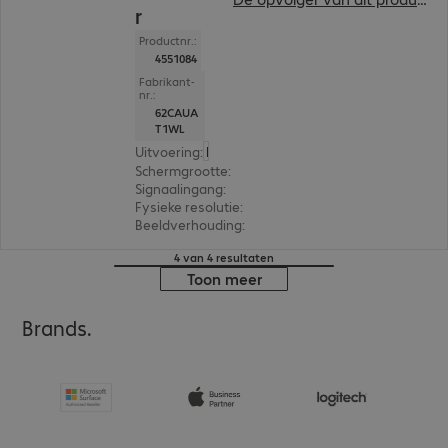
r
Productnr.:
4551084
Fabrikant-
nr.:
62CAUA
T1WL
Uitvoering
:
Europa
Schermgrootte
:
39,6 cm (15,6")
Signaalingang
:
2 x USB-C
Fysieke resolutie
:
1.920 x 1.080 FHD
Beeldverhouding
:
16:9
4 van 4 resultaten
Toon meer
Brands.