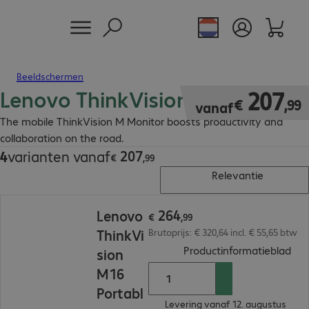
Beeldschermen
Lenovo ThinkVision M Monitor
€ 207,99
207
€
,
99
vanaf
The mobile ThinkVision M Monitor boosts productivity and
collaboration on the road.
207
4
varianten vanaf
€ 207,99
€
,
99
Relevantie
€ 264,99
264
Lenovo
€
,
99
ThinkVi
Brutoprijs: € 320,64 incl. € 55,65 btw
(
PDF
Productinformatieblad
sion
M16
Portabl
Levering vanaf 12. augustus