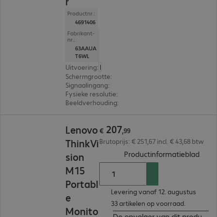
r
Productnr.:
4691406
Fabrikant-
nr.:
63AAUA
T6WL
Uitvoering
:
Europa
Schermgrootte
:
35,6 cm (14,0")
Signaalingang
:
2 x USB-C
Fysieke resolutie
:
2.240 x 1.400
Beeldverhouding
:
16:10
€ 207,99
207
Lenovo
€
,
99
ThinkVi
Brutoprijs: € 251,67 incl. € 43,68 btw
(
PDF,
Productinformatieblad
sion
M15
Portabl
Levering vanaf 12. augustus
e
33 artikelen op voorraad.
Monito
De opvolger van dit product bekijken