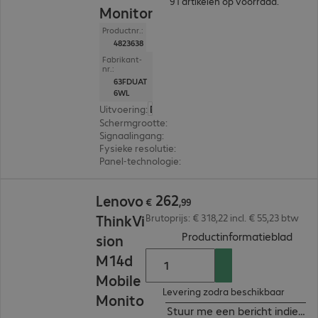
91 artikelen op voorraad.
Monitor
Productnr.:
4823638
Fabrikant-
nr.:
63FDUAT
6WL
Uitvoering
:
Europa
Schermgrootte
:
35,6 cm (14,0")
Signaalingang
:
2 x USB-C
Fysieke resolutie
:
2.240 x 1.400
Panel-technologie
:
IPS
€ 262,99
262
Lenovo
€
,
99
ThinkVi
Brutoprijs: € 318,22 incl. € 55,23 btw
(
PDF,
Productinformatieblad
sion
M14d
Mobile
Levering zodra beschikbaar
Monito
Stuur me een bericht indien b