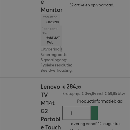
e
32 artikelen op voorraad.
Monitor
Productnr.:
6028890
Fabrikant-
nr.:
64BFUAT
1WL
Uitvoering
:
Europa
Schermgrootte
:
40,6 cm (16,0")
Signaalingang
:
2 x USB-C
Fysieke resolutie
:
1.920 x 1.200 WUXGA
Beeldverhouding
:
16:10
€ 284,99
284
Lenovo
€
,
99
TV
Brutoprijs: € 344,84 incl. € 59,85 btw
(
PDF
Productinformatieblad
M14t
G2
Portabl
Levering vanaf 12. augustus
e Touch