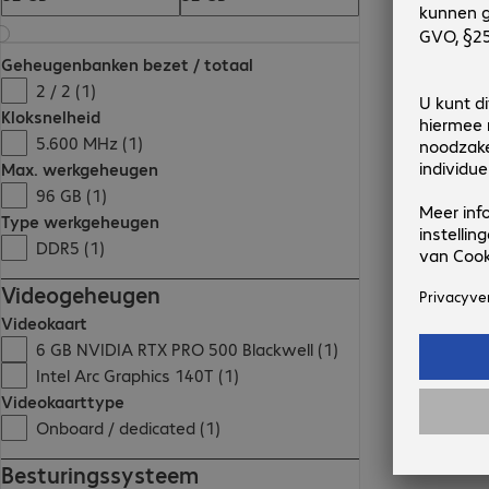
Geheugenbanken bezet / totaal
2 / 2 (1)
Kloksnelheid
5.600 MHz (1)
Max. werkgeheugen
96 GB (1)
Type werkgeheugen
DDR5 (1)
Videogeheugen
Videokaart
6 GB NVIDIA RTX PRO 500 Blackwell (1)
Intel Arc Graphics 140T (1)
Videokaarttype
Onboard / dedicated (1)
Besturingssysteem