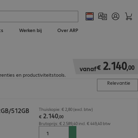
ts
Werken bij
Over ARP
€ 2.140,00
2
.
140
€
,
00
vanaf
nties en productiviteitstools.
Relevantie
32GB/512GB
Thuiskopie: € 2,80 (excl. btw)
2
.
140
€
,
00
Brutoprijs: € 2.589,40 incl. € 449,40 btw