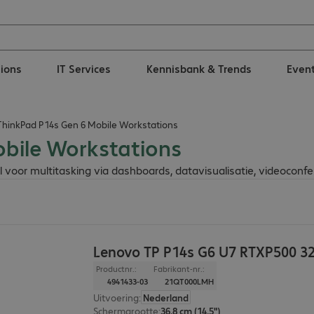
tions
IT Services
Kennisbank & Trends
Even
hinkPad P14s Gen 6 Mobile Workstations
bile Workstations
oor multitasking via dashboards, datavisualisatie, videoconfere
Lenovo TP P14s G6 U7 RTXP500 
Productnr.:
Fabrikant-nr.:
4941433-03
21QT000LMH
Uitvoering
:
Nederland
Schermgrootte
:
36,8 cm (14,5")