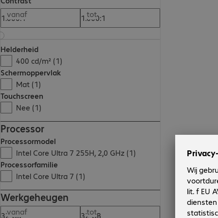
Contrast
vanaf
tot
Helderheid
400 cd/m² (1)
Schermoppervlak
Mat (1)
Touchscreen
Nee (1)
Processor
Processormodel
Intel Core Ultra 7 255H, 2,0 GHz (1)
Processorfamilie
Intel Core Ultra 7 (1)
Werkgeheugen
vanaf
tot