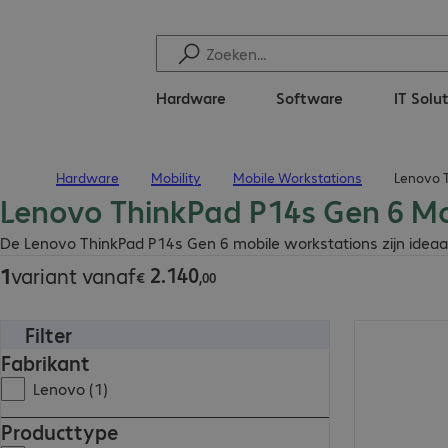
Hardware
Software
IT Solu
Hardware
Mobility
Mobile Workstations
Lenovo T
Terug naar startpagina
Lenovo ThinkPad P14s Gen 6 Mo
€ 2.140,00
De Lenovo ThinkPad P14s Gen 6 mobile workstations zijn ideaal v
2
.
140
1
variant vanaf
€
,
00
Filter
€ 2.140,00
Fabrikant
Lenovo (1)
Producttype