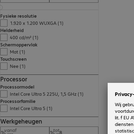
Fysieke resolutie
1.920 x 1.200 WUXGA (1)
Helderheid
400 cd/m² (1)
Schermoppervlak
Mat (1)
Touchscreen
Nee (1)
Processor
Processormodel
Intel Core Ultra 5 225U, 1,5 GHz (1)
Processorfamilie
Intel Core Ultra 5 (1)
Werkgeheugen
vanaf
tot