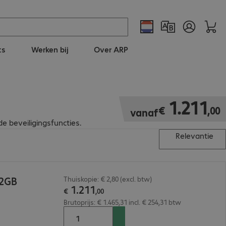
ts
Werken bij
Over ARP
€ 1.211,00
1
.
211
€
,
00
vanaf
e beveiligingsfuncties.
Relevantie
12GB
Thuiskopie: € 2,80 (excl. btw)
1
.
211
€
,
00
Brutoprijs: € 1.465,31 incl. € 254,31 btw