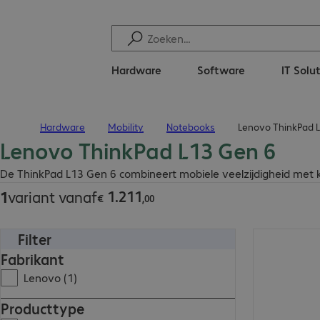
Hardware
Software
IT Solu
Hardware
Mobility
Notebooks
Lenovo ThinkPad L
Terug naar startpagina
Lenovo ThinkPad L13 Gen 6
€ 1.211,00
De ThinkPad L13 Gen 6 combineert mobiele veelzijdigheid met kr
1
.
211
1
variant vanaf
€
,
00
Filter
€ 1.211,00
Fabrikant
Lenovo (1)
Producttype