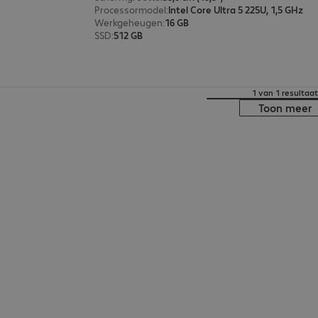
Processormodel
:
Intel Core Ultra 5 225U, 1,5 GHz
Werkgeheugen
:
16 GB
SSD
:
512 GB
1 van 1 resultaat
Toon meer