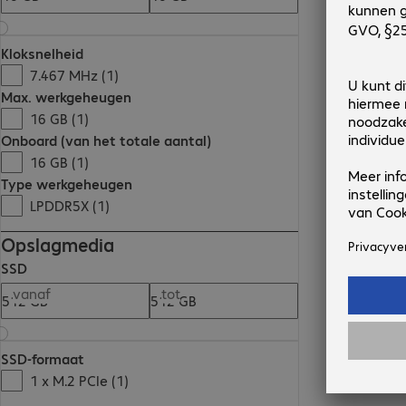
Kloksnelheid
7.467 MHz (1)
Max. werkgeheugen
16 GB (1)
Onboard (van het totale aantal)
16 GB (1)
Type werkgeheugen
LPDDR5X (1)
Opslagmedia
SSD
vanaf
tot
SSD-formaat
1 x M.2 PCIe (1)