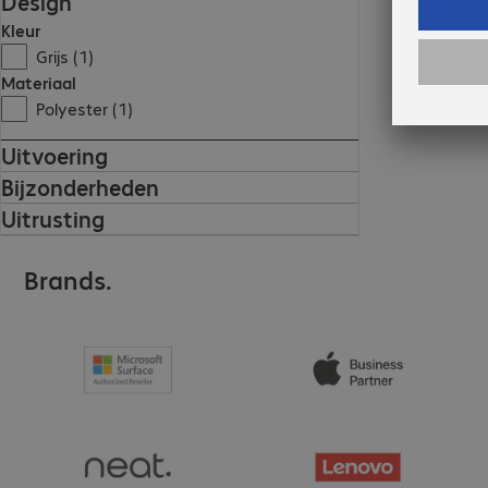
Design
Kleur
Grijs (1)
Materiaal
Polyester (1)
Uitvoering
Bijzonderheden
Uitrusting
Brands.