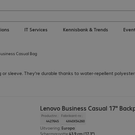
tions
IT Services
Kennisbank & Trends
Even
usiness Casual Bag
or sleeve. They're durable thanks to water-repellent polyester
Lenovo Business Casual 17" Back
Productnr.:
Fabrikant-nr.:
4427645
4X40X54260
Uitvoering
:
Europa
Schermgrootte
:
43,9 cm (17,3")