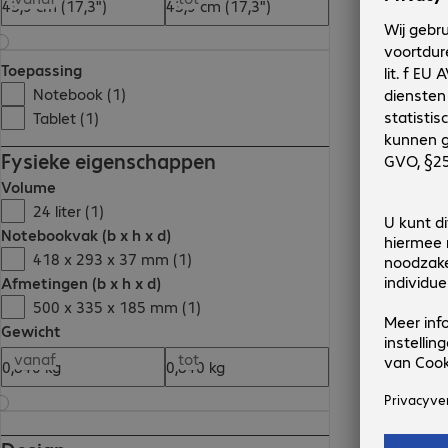
Toepassing
Notebook (1)
Tablet (1)
Fysieke eigenschappen
Volume
24 liter (1)
Notebookvak (b x h x d)
418 x 293 x 37 mm (1)
Afmetingen (b x h x d)
500 x 335 x 185 mm (1)
Gewicht
vanaf
tot