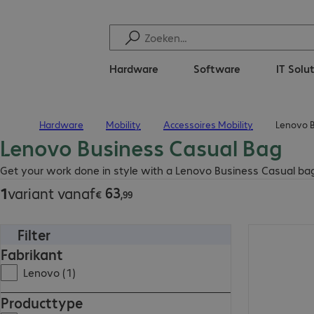
Hardware
Software
IT Solu
Hardware
Mobility
Accessoires Mobility
Lenovo B
Terug naar startpagina
Lenovo Business Casual Bag
€ 63,99
Get your work done in style with a Lenovo Business Casual bag 
63
1
variant vanaf
€
,
99
Filter
€ 63,99
Fabrikant
Lenovo (1)
Producttype