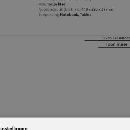
Volume
:
24 liter
Notebookvak (b x h x d)
:
418 x 293 x 37 mm
Toepassing
:
Notebook, Tablet
1 van 1 resultaat
Toon meer