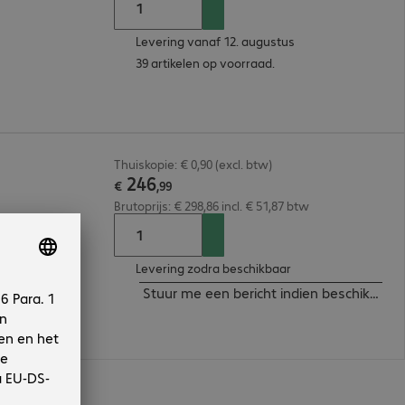
Levering vanaf 12. augustus
39 artikelen op voorraad.
Thuiskopie: € 0,90 (excl. btw)
246
€
,
99
Brutoprijs: € 298,86 incl. € 51,87 btw
Levering zodra beschikbaar
Stuur me een bericht indien beschikbaar
n