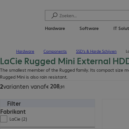
Hardware
Software
IT Solu
Hardware
Components
SSD’s & Harde Schijven
L
Terug naar startpagina
LaCie Rugged Mini External HD
€ 208,91
The smallest member of the Rugged family. Its compact size make
Rugged Mini is also rain resistant.
208
2
varianten vanaf
€
,
91
Filter
€ 208,91
Fabrikant
LaCie (2)