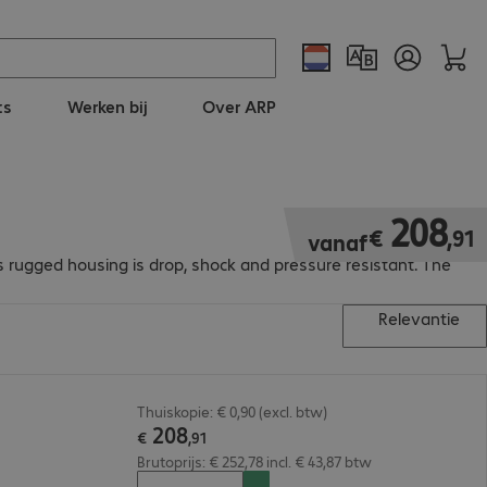
ts
Werken bij
Over ARP
€ 208,91
208
€
,
91
vanaf
s rugged housing is drop, shock and pressure resistant. The
Relevantie
Thuiskopie: € 0,90 (excl. btw)
208
€
,
91
Brutoprijs: € 252,78 incl. € 43,87 btw