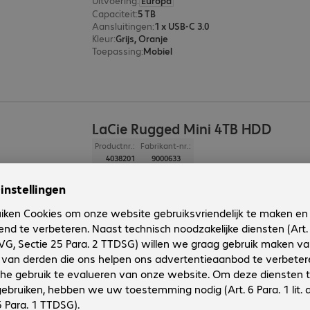
Uitvoering
:
Europa
Capaciteit
:
5 TB
Aansluitingen
:
1 x USB-C 3.0
Kleur
:
Grijs, Oranje
Toepassing
:
Mobiel
LaCie Rugged Mini 4TB HDD
Productnr.:
Fabrikant-nr.:
4038201
9000633
Uitvoering
:
Europa
Capaciteit
:
4 TB
Aansluitingen
:
1 x USB-C 3.0
Kleur
:
Grijs, Oranje
Toepassing
:
Mobiel
2 van 2 resultate
Toon meer