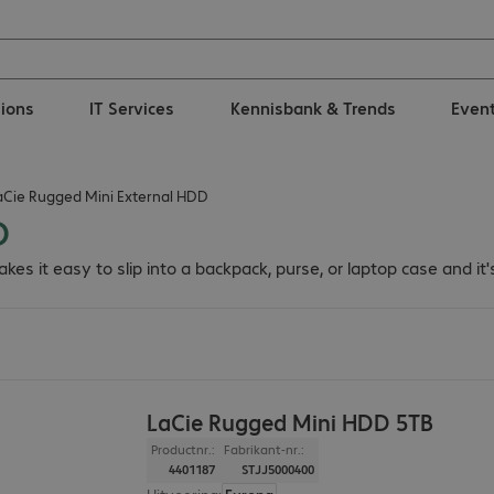
tions
IT Services
Kennisbank & Trends
Even
aCie Rugged Mini External HDD
D
s it easy to slip into a backpack, purse, or laptop case and it'
LaCie Rugged Mini HDD 5TB
Productnr.:
Fabrikant-nr.:
4401187
STJJ5000400