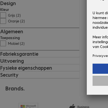
Design
Kleur
Grijs (2)
Oranje (2)
Algemeen
Toepassing
Mobiel (2)
Fabrieksgarantie
Uitvoering
Fysieke eigenschappen
Security
Brands.