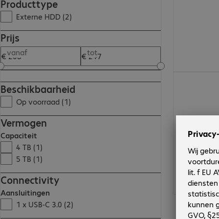
Producttype
Externe HDD (2)
Prijs
vanaf
tot
€ 246,99
Beschikbaarheid
Op voorraad (1)
Vermogen
Capaciteit
4 TB (1)
5 TB (1)
Connectivity
Aansluitingen
1 x USB-C 3.0 (2)