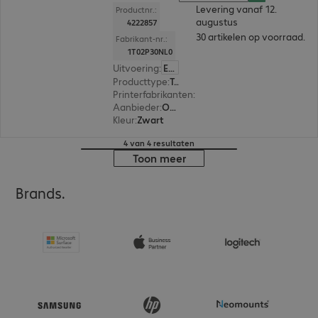
Levering vanaf 12.
Productnr.:
augustus
4222857
30 artikelen op voorraad.
Fabrikant-nr.:
1T02P30NL0
Uitvoering
:
Europa
Producttype
:
Toner
Printerfabrikanten
:
Kyocera
Aanbieder
:
Origineel
Kleur
:
Zwart
4 van 4 resultaten
Toon meer
Brands.