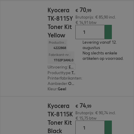
€ 70,99
70
Kyocera
€
,
99
TK-8115Y
Brutoprijs: € 85,90 incl.
€ 14,91 btw
Toner Kit
Yellow
Levering vanaf 12.
Productnr.:
augustus
4222868
Nog slechts enkele
Fabrikant-nr.:
artikelen op voorraad.
1T02P3ANL0
Uitvoering
:
Europa
Producttype
:
Toner
Printerfabrikanten
:
Kyocera
Aanbieder
:
Origineel
Kleur
:
Geel
€ 74,99
74
Kyocera
€
,
99
TK-8115K
Brutoprijs: € 90,74 incl.
€ 15,75 btw
Toner Kit
Black