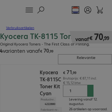
Verbruiksartikelen
Kyocera TK-8115 Toner
€ 70,99
70
€
,
99
vanaf
Original Kyocera Toners - The First Class of Printing.
70
4
varianten vanaf
€ 70,99
€
,
99
Relevantie
€ 71,99
71
Kyocera
€
,
99
TK-8115C
Brutoprijs: € 87,11 incl.
€ 15,12 btw
Toner Kit
Cyan
Levering vanaf 12.
Productnr.:
augustus
4222880
26 artikelen op voorraad.
Fabrikant-nr.: