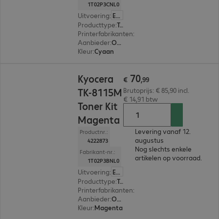
1T02P3CNL0
Uitvoering
:
Europa
Producttype
:
Toner
Printerfabrikanten
:
Kyocera
Aanbieder
:
Origineel
Kleur
:
Cyaan
€ 70,99
70
Kyocera
€
,
99
TK-8115M
Brutoprijs: € 85,90 incl.
€ 14,91 btw
Toner Kit
Magenta
Levering vanaf 12.
Productnr.:
augustus
4222873
Nog slechts enkele
Fabrikant-nr.:
artikelen op voorraad.
1T02P3BNL0
Uitvoering
:
Europa
Producttype
:
Toner
Printerfabrikanten
:
Kyocera
Aanbieder
:
Origineel
Kleur
:
Magenta