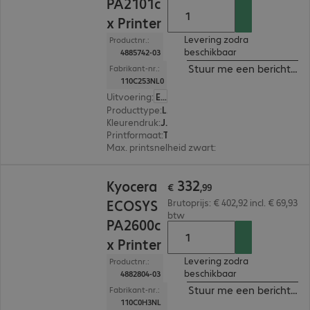
PA2101c
x Printer
Levering zodra
Productnr.:
beschikbaar
4885742-03
Stuur me een bericht ind
Fabrikant-nr.:
110C253NL0
Uitvoering
:
Europa
Producttype
:
Laser printer
Kleurendruk
:
Ja
Printformaat
:
Tot max. A4
Max. printsnelheid zwart
:
21,0 pag./minuut
€ 332,99
332
Kyocera
€
,
99
ECOSYS
Brutoprijs: € 402,92 incl. € 69,93
btw
PA2600c
x Printer
Levering zodra
Productnr.:
beschikbaar
4882804-03
Stuur me een bericht ind
Fabrikant-nr.:
110C0H3NL