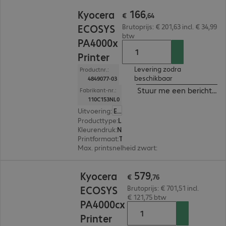
€ 166,64
166
Kyocera
€
,
64
ECOSYS
Brutoprijs: € 201,63 incl. € 34,99
btw
PA4000x
Printer
Levering zodra
Productnr.:
beschikbaar
4849077-03
Stuur me een bericht ind
Fabrikant-nr.:
110C153NL0
Uitvoering
:
Europa
Producttype
:
Laser printer
Kleurendruk
:
Nee
Printformaat
:
Tot max. A4
Max. printsnelheid zwart
:
40,0 pag./minuut
€ 579,76
579
Kyocera
€
,
76
ECOSYS
Brutoprijs: € 701,51 incl.
€ 121,75 btw
PA4000cx
Printer