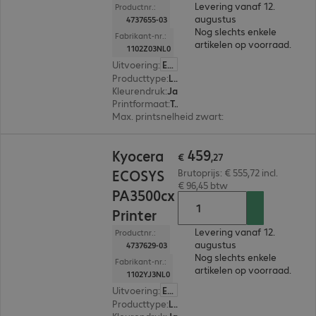
Levering vanaf 12.
Productnr.:
augustus
4737655-03
Nog slechts enkele
Fabrikant-nr.:
artikelen op voorraad.
1102Z03NL0
Uitvoering
:
Europa
Producttype
:
Laser printer
Kleurendruk
:
Ja
Printformaat
:
Tot max. A4
Max. printsnelheid zwart
:
40,0 pag./minuut
€ 459,27
459
Kyocera
€
,
27
ECOSYS
Brutoprijs: € 555,72 incl.
€ 96,45 btw
PA3500cx
Printer
Levering vanaf 12.
Productnr.:
augustus
4737629-03
Nog slechts enkele
Fabrikant-nr.:
artikelen op voorraad.
1102YJ3NL0
Uitvoering
:
Europa
Producttype
:
Laser printer