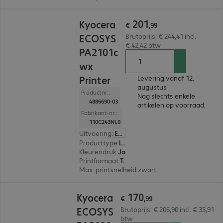
€ 201,99
201
Kyocera
€
,
99
ECOSYS
Brutoprijs: € 244,41 incl.
€ 42,42 btw
PA2101c
wx
Printer
Levering vanaf 12.
augustus
Productnr.:
Nog slechts enkele
4886690-03
artikelen op voorraad.
Fabrikant-nr.:
110C243NL0
Uitvoering
:
Europa
Producttype
:
Laser printer
Kleurendruk
:
Ja
Printformaat
:
Tot max. A4
Max. printsnelheid zwart
:
21,0 pag./minuut
€ 170,99
170
Kyocera
€
,
99
ECOSYS
Brutoprijs: € 206,90 incl. € 35,91
btw