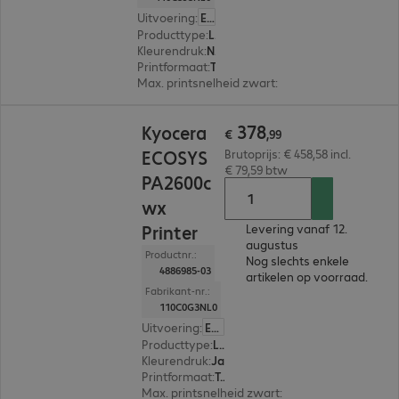
Uitvoering
:
Europa
Producttype
:
Laser printer
Kleurendruk
:
Nee
Printformaat
:
Tot max. A4
Max. printsnelheid zwart
:
35,0 pag./minuut
€ 378,99
378
Kyocera
€
,
99
ECOSYS
Brutoprijs: € 458,58 incl.
€ 79,59 btw
PA2600c
wx
Printer
Levering vanaf 12.
augustus
Productnr.:
Nog slechts enkele
4886985-03
artikelen op voorraad.
Fabrikant-nr.:
110C0G3NL0
Uitvoering
:
Europa
Producttype
:
Laser printer
Kleurendruk
:
Ja
Printformaat
:
Tot max. A4
Max. printsnelheid zwart
:
26,0 pag./minuut