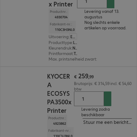
x Printer
Levering vanaf 13.
Productnr.:
augustus
4930704
Nog slechts enkele
Fabrikant-nr.:
artikelen op voorraad.
110C3H3NL0
Uitvoering
:
Europa
Producttype
:
Laser printer
Kleurendruk
:
Nee
Printformaat
:
Tot max. A4
Max. printsnelheid zwart
:
35,0 pag./minuut
€ 259,99
259
KYOCER
€
,
99
A
Brutoprijs: € 314,59 incl. € 54,60
btw
ECOSYS
PA3500x
Printer
Levering zodra
beschikbaar
Productnr.:
Stuur me een bericht ind
4923862
Fabrikant-nr.:
110C3J3NL0