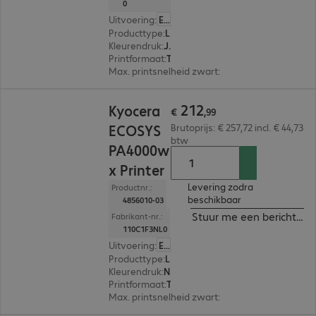
0
Uitvoering
:
Europa
Producttype
:
Laser printer
Kleurendruk
:
Ja
Printformaat
:
Tot max. A4
Max. printsnelheid zwart
:
26,0 pag./minuut
€ 212,99
212
Kyocera
€
,
99
ECOSYS
Brutoprijs: € 257,72 incl. € 44,73
btw
PA4000w
x Printer
Levering zodra
Productnr.:
beschikbaar
4856010-03
Stuur me een bericht ind
Fabrikant-nr.:
110C1F3NL0
Uitvoering
:
Europa
Producttype
:
Laser printer
Kleurendruk
:
Nee
Printformaat
:
Tot max. A4
Max. printsnelheid zwart
:
40,0 pag./minuut