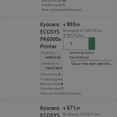
Kleurendruk
:
Ja
Printformaat
:
Tot max. A4
Max. printsnelheid zwart
:
35,0 pag./minuut
€ 893,99
893
Kyocera
€
,
99
ECOSYS
Brutoprijs: € 1.081,73 incl.
€ 187,74 btw
PA6000x
Printer
Levering zodra
Productnr.:
beschikbaar
4690332-03
Stuur me een bericht ind
Fabrikant-nr.:
110C0T3NL0
Uitvoering
:
Europa
Producttype
:
Laser printer
Kleurendruk
:
Nee
Printformaat
:
Tot max. A4
Max. printsnelheid zwart
:
60,0 pag./minuut
€ 671,99
671
Kyocera
€
,
99
ECOSYS
Brutoprijs: € 813,11 incl.