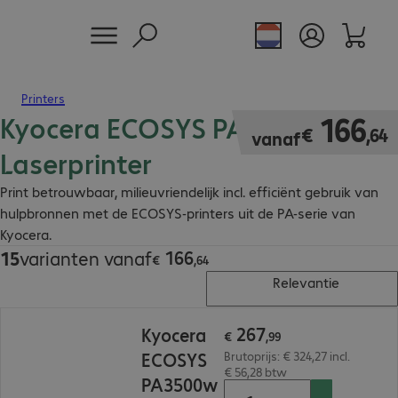
Printers
Kyocera ECOSYS PA
€ 166,64
166
€
,
64
vanaf
Laserprinter
Print betrouwbaar, milieuvriendelijk incl. efficiënt gebruik van
hulpbronnen met de ECOSYS-printers uit de PA-serie van
Kyocera.
166
15
varianten vanaf
€ 166,64
€
,
64
Relevantie
€ 267,99
267
Kyocera
€
,
99
ECOSYS
Brutoprijs: € 324,27 incl.
€ 56,28 btw
PA3500w