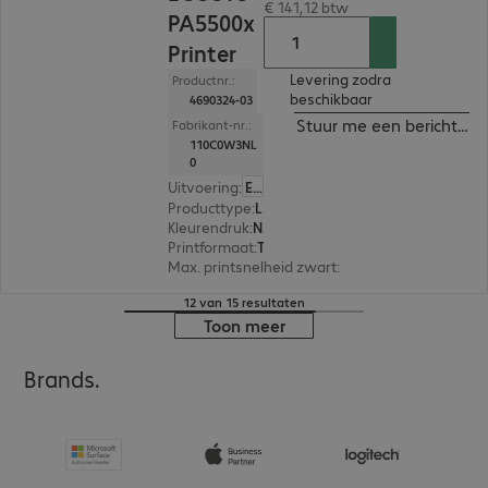
€ 141,12 btw
PA5500x
Printer
Levering zodra
Productnr.:
beschikbaar
4690324-03
Stuur me een bericht ind
Fabrikant-nr.:
110C0W3NL
0
Uitvoering
:
Europa
Producttype
:
Laser printer
Kleurendruk
:
Nee
Printformaat
:
Tot max. A4
Max. printsnelheid zwart
:
55,0 pag./minuut
12 van 15 resultaten
Toon meer
Brands.