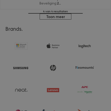
Beveiliging
:
256-bit AES-XTS versleuteling, FIPS 197 Standard
4 van 4 resultaten
Toon meer
Brands.