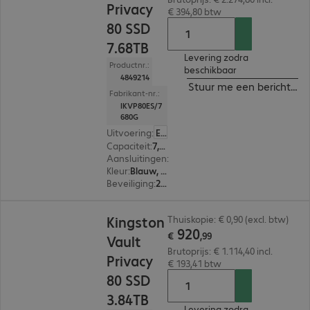
Privacy
€ 394,80 btw
80 SSD
7.68TB
Levering zodra
Productnr.:
beschikbaar
4849214
Stuur me een bericht ind
Fabrikant-nr.:
IKVP80ES/7
680G
Uitvoering
:
Europa
Capaciteit
:
7,68 TB
Aansluitingen
:
1 x USB-C 3.2
Kleur
:
Blauw, Zwart
Beveiliging
:
256-bit AES-XTS versleuteling, FIPS 197 Standard
€ 920,99
Kingston
Thuiskopie: € 0,90 (excl. btw)
920
€
,
99
Vault
Brutoprijs: € 1.114,40 incl.
Privacy
€ 193,41 btw
80 SSD
3.84TB
Levering zodra