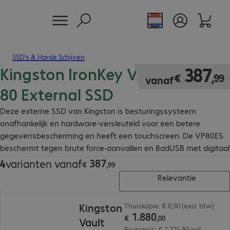
SSD’s & Harde Schijven
Kingston IronKey Vault Privacy
€ 387,99
387
€
,
99
vanaf
80 External SSD
Deze externe SSD van Kingston is besturingssysteem
onafhankelijk en hardware-versleuteld voor een betere
gegevensbescherming en heeft een touchscreen. De VP80ES
beschermt tegen brute force-aanvallen en BadUSB met digitaal
ondertekende firmware.
387
4
varianten vanaf
€ 387,99
€
,
99
Relevantie
€ 1.880,00
Kingston
Thuiskopie: € 0,90 (excl. btw)
1
.
880
€
,
00
Vault
Brutoprijs: € 2.274,80 incl.