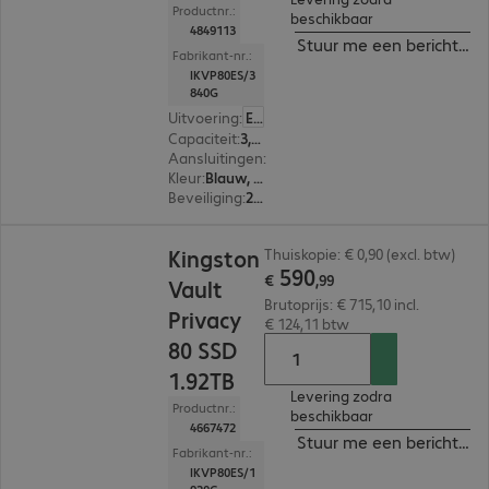
Productnr.:
beschikbaar
4849113
Stuur me een bericht ind
Fabrikant-nr.:
IKVP80ES/3
840G
Uitvoering
:
Europa
Capaciteit
:
3,84 TB
Aansluitingen
:
1 x USB-C 3.2
Kleur
:
Blauw, Zwart
Beveiliging
:
256-bit AES-XTS versleuteling, FIPS 197 Standard
€ 590,99
Kingston
Thuiskopie: € 0,90 (excl. btw)
590
€
,
99
Vault
Brutoprijs: € 715,10 incl.
Privacy
€ 124,11 btw
80 SSD
1.92TB
Levering zodra
Productnr.:
beschikbaar
4667472
Stuur me een bericht ind
Fabrikant-nr.:
IKVP80ES/1