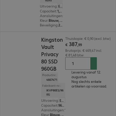
920G
Uitvoering
:
Europa
Capaciteit
:
1,9 TB
Aansluitingen
:
1 x USB-C 3.2
Kleur
:
Blauw, Zwart
Beveiliging
:
256-bit AES-XTS versleuteling, FIPS 197 Standard
€ 387,99
Kingston
Thuiskopie: € 0,90 (excl. btw)
387
€
,
99
Vault
Brutoprijs: € 469,47 incl.
Privacy
€ 81,48 btw
80 SSD
960GB
Levering vanaf 12.
Productnr.:
augustus
4667471
Nog slechts enkele
Fabrikant-nr.:
artikelen op voorraad.
IKVP80ES/96
0G
Uitvoering
:
Europa
Capaciteit
:
960 GB
Aansluitingen
:
1 x USB-C 3.2
Kleur
:
Blauw, Zwart