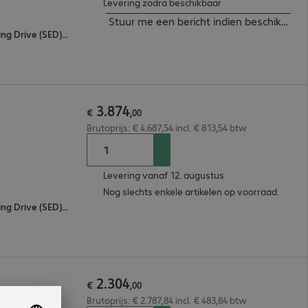
Levering zodra beschikbaar
Stuur me een bericht indien beschikbaar
256-bit AES-versleuteling, Self-Encrypting Drive (SED) - TCG OPAL
3
.
874
€
,
00
Brutoprijs: € 4.687,54 incl. € 813,54 btw
Levering vanaf 12. augustus
Nog slechts enkele artikelen op voorraad.
256-bit AES-versleuteling, Self-Encrypting Drive (SED) - TCG OPAL
2
.
304
€
,
00
Brutoprijs: € 2.787,84 incl. € 483,84 btw