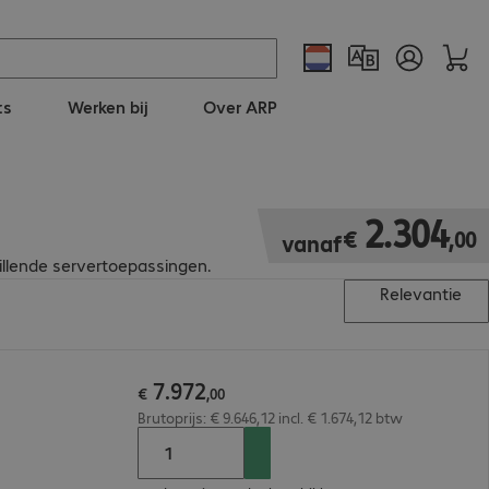
ts
Werken bij
Over ARP
€ 2.304,00
2
.
304
€
,
00
vanaf
illende servertoepassingen.
Relevantie
7
.
972
€
,
00
Brutoprijs: € 9.646,12 incl. € 1.674,12 btw