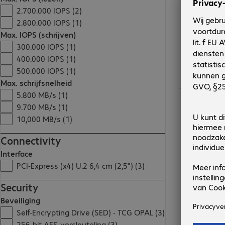
2.700.000 IOPS (2)
2.800.000 IOPS (1)
Max. IOPS (schrijven)
300.000 IOPS (1)
400.000 IOPS (1)
500.000 IOPS (1)
Max. schrijfsnelheid
5.800 MB/s (1)
9.700 MB/s (1)
10,000 MB/s (1)
Connectivity
Interface
PCI-Express (x4) U.2 6,4 cm (2,5") (3)
Security
Beveiliging
Self-Encrypting Drive (SED) - TCG OPAL (3)
256-bit AES-versleuteling (3)