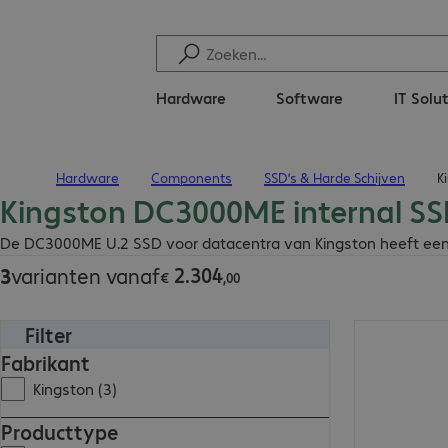
Hardware
Software
IT Solu
Hardware
Components
SSD’s & Harde Schijven
K
Terug naar startpagina
Kingston DC3000ME internal S
€ 2.304,00
De DC3000ME U.2 SSD voor datacentra van Kingston heeft een h
2
.
304
3
varianten vanaf
€
,
00
Filter
€ 7.972,00
Fabrikant
Kingston (3)
Producttype