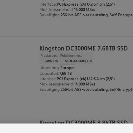
Interface
:
PCI-Express (x4) U.2 6,4 cm (2,5")
Max. leessnelheid
:
14.000 MB/s
Beveiliging
:
Kingston DC3000ME 7.68TB SSD
Productnr.:
Fabrikant-nr.:
4897125
SEDC3000ME/7T6
Uitvoering
:
Europa
Capaciteit
:
7,68 TB
Interface
:
PCI-Express (x4) U.2 6,4 cm (2,5")
Max. leessnelheid
:
14.000 MB/s
Beveiliging
:
Kingston DC3000ME 3.84TB SSD
Productnr.:
Fabrikant-nr.: