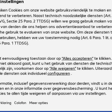
4897116
SEDC3000ME/3T8
Uitvoering
:
Europa
Capaciteit
:
3,84 TB
Interface
:
PCI-Express (x4) U.2 6,4 cm (2,5")
Max. leessnelheid
:
14.000 MB/s
Beveiliging
:
3 van 3 resultate
Toon meer