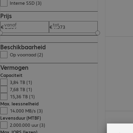
Interne SSD (3)
Prijs
vanaf
tot
€ 3.874,00
Beschikbaarheid
Op voorraad (2)
Vermogen
Capaciteit
3,84 TB (1)
7,68 TB (1)
15,36 TB (1)
Max. leessnelheid
14.000 MB/s (3)
€ 2.304,00
Levensduur (MTBF)
2.000.000 uur (3)
Max. IOPS (lezen)