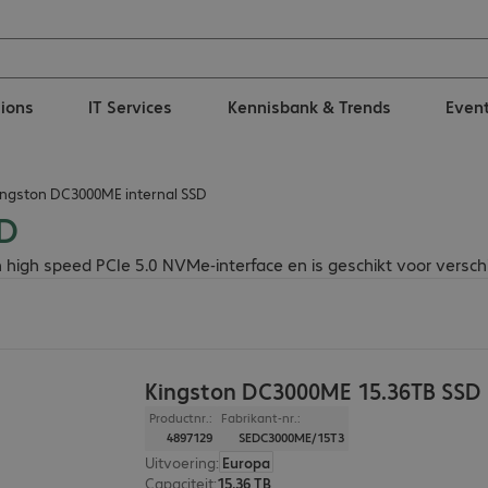
tions
IT Services
Kennisbank & Trends
Even
ingston DC3000ME internal SSD
SD
igh speed PCIe 5.0 NVMe-interface en is geschikt voor versch
Kingston DC3000ME 15.36TB SSD
Productnr.:
Fabrikant-nr.:
4897129
SEDC3000ME/15T3
Uitvoering
:
Europa
Capaciteit
:
15,36 TB