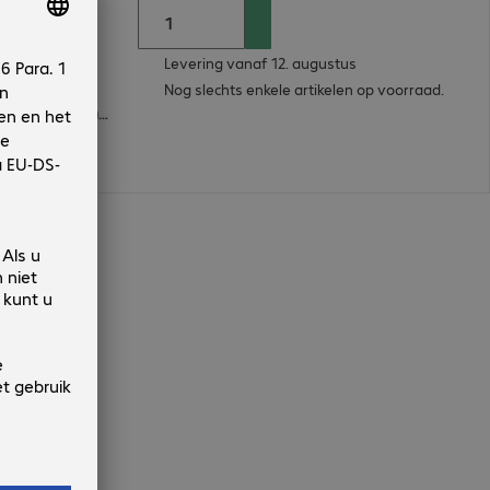
Levering vanaf 12. augustus
Nog slechts enkele artikelen op voorraad.
256-bit AES-versleuteling, Self-Encrypting Drive (SED) - TCG OPAL
n