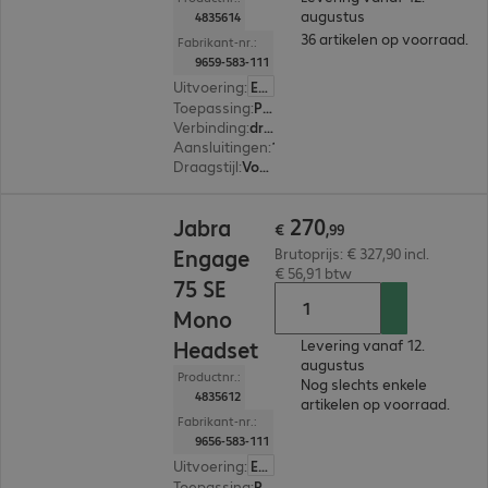
augustus
4835614
36 artikelen op voorraad.
Fabrikant-nr.:
9659-583-111
Uitvoering
:
Europa
Toepassing
:
PC, Bureautelefoon, Notebook, Smartphone
Verbinding
:
draadloos
Aansluitingen
:
1 x USB-C
Draagstijl
:
Voor beide oren
€ 270,99
270
Jabra
€
,
99
Engage
Brutoprijs: € 327,90 incl.
€ 56,91 btw
75 SE
Mono
Headset
Levering vanaf 12.
augustus
Productnr.:
Nog slechts enkele
4835612
artikelen op voorraad.
Fabrikant-nr.:
9656-583-111
Uitvoering
:
Europa
Toepassing
:
PC, Bureautelefoon, Notebook, Smartphone