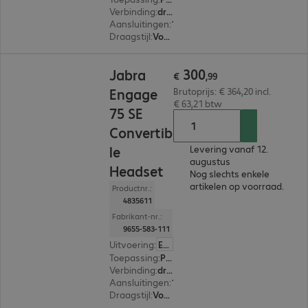
Verbinding
:
draadloos
Aansluitingen
:
1 x USB-C
Draagstijl
:
Voor één oor
€ 300,99
300
Jabra
€
,
99
Engage
Brutoprijs: € 364,20 incl.
€ 63,21 btw
75 SE
Convertib
le
Levering vanaf 12.
augustus
Headset
Nog slechts enkele
artikelen op voorraad.
Productnr.:
4835611
Fabrikant-nr.:
9655-583-111
Uitvoering
:
Europa
Toepassing
:
PC, Bureautelefoon, Notebook, Smartphone
Verbinding
:
draadloos
Aansluitingen
:
1 x USB-C
Draagstijl
:
Voor één oor