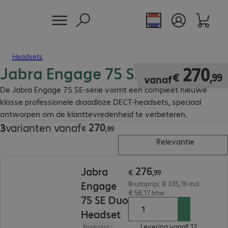
Headsets
Jabra Engage 75 SE Headsets
€ 270,99
270
€
,
99
vanaf
De Jabra Engage 75 SE-serie vormt een compleet nieuwe
klasse professionele draadloze DECT-headsets, speciaal
ontworpen om de klanttevredenheid te verbeteren.
270
3
varianten vanaf
€ 270,99
€
,
99
Relevantie
€ 276,99
276
Jabra
€
,
99
Engage
Brutoprijs: € 335,16 incl.
€ 58,17 btw
75 SE Duo
Headset
Levering vanaf 12.
Productnr.: