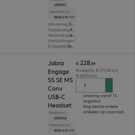
4835541
Fabrikant-nr.:
9659-410-111
Uitvoering
:
Europa
Toepassing
:
PC, Notebook
Verbinding
:
draadloos
Aansluitingen
:
1 x USB-A
Draagstijl
:
Voor beide oren
€ 228,99
228
Jabra
€
,
99
Engage
Brutoprijs: € 277,08 incl.
€ 48,09 btw
55 SE MS
Conv
USB-C
Levering vanaf 13.
augustus
Headset
Nog slechts enkele
artikelen op voorraad.
Productnr.:
4835540
Fabrikant-nr.:
9655-475-111