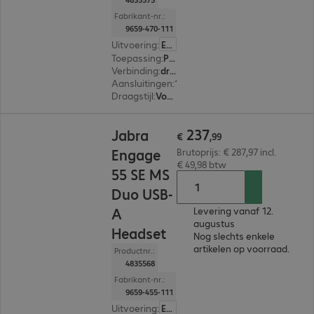
Fabrikant-nr.:
9659-470-111
Uitvoering
:
Europa
Toepassing
:
PC, Notebook
Verbinding
:
draadloos
Aansluitingen
:
1 x USB-C
Draagstijl
:
Voor beide oren
€ 237,99
237
Jabra
€
,
99
Engage
Brutoprijs: € 287,97 incl.
€ 49,98 btw
55 SE MS
Duo USB-
A
Levering vanaf 12.
augustus
Headset
Nog slechts enkele
artikelen op voorraad.
Productnr.:
4835568
Fabrikant-nr.:
9659-455-111
Uitvoering
:
Europa