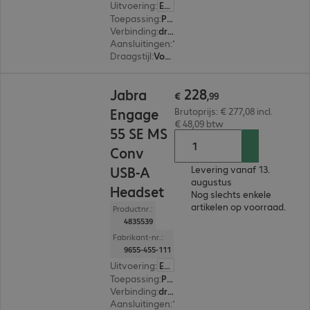
Uitvoering
:
Europa
Toepassing
:
PC, Notebook
Verbinding
:
draadloos
Aansluitingen
:
1 x USB-C
Draagstijl
:
Voor één oor
€ 228,99
228
Jabra
€
,
99
Engage
Brutoprijs: € 277,08 incl.
€ 48,09 btw
55 SE MS
Conv
USB-A
Levering vanaf 13.
augustus
Headset
Nog slechts enkele
artikelen op voorraad.
Productnr.:
4835539
Fabrikant-nr.:
9655-455-111
Uitvoering
:
Europa
Toepassing
:
PC, Notebook
Verbinding
:
draadloos
Aansluitingen
:
1 x USB-A