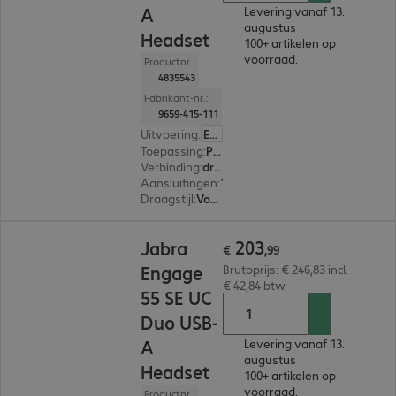
A
Levering vanaf 13.
augustus
Headset
100+ artikelen op
voorraad.
Productnr.:
4835543
Fabrikant-nr.:
9659-415-111
Uitvoering
:
Europa
Toepassing
:
PC, Notebook
Verbinding
:
draadloos
Aansluitingen
:
1 x USB-A
Draagstijl
:
Voor beide oren
€ 203,99
203
Jabra
€
,
99
Engage
Brutoprijs: € 246,83 incl.
€ 42,84 btw
55 SE UC
Duo USB-
A
Levering vanaf 13.
augustus
Headset
100+ artikelen op
voorraad.
Productnr.: