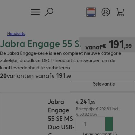
Headsets
Jabra Engage 55 SE Headsets
€ 191,99
191
€
,
99
vanaf
De Jabra Engage-serie is een compleet nieuwe categorie
zakelijke, draadloze DECT-headsets, ontworpen om de
klanttevredenheid te verbeteren.
191
20
varianten vanaf
€ 191,99
€
,
99
Relevantie
€ 241,99
241
Jabra
€
,
99
Engage
Brutoprijs: € 292,81 incl.
€ 50,82 btw
55 SE MS
Duo USB-
Levering vanaf 13.