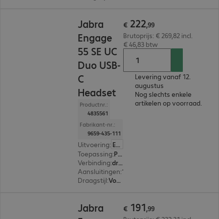
€ 222,99
222
Jabra
€
,
99
Engage
Brutoprijs: € 269,82 incl.
€ 46,83 btw
55 SE UC
Duo USB-
C
Levering vanaf 12.
augustus
Headset
Nog slechts enkele
artikelen op voorraad.
Productnr.:
4835561
Fabrikant-nr.:
9659-435-111
Uitvoering
:
Europa
Toepassing
:
PC, Notebook
Verbinding
:
draadloos
Aansluitingen
:
1 x USB-C
Draagstijl
:
Voor beide oren
€ 191,99
191
Jabra
€
,
99