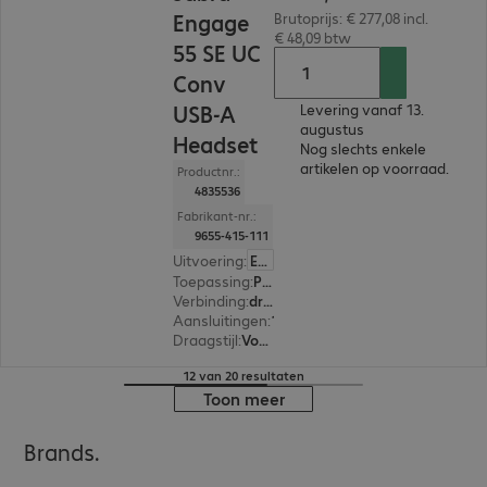
Engage
Brutoprijs: € 277,08 incl.
€ 48,09 btw
55 SE UC
Conv
USB-A
Levering vanaf 13.
augustus
Headset
Nog slechts enkele
artikelen op voorraad.
Productnr.:
4835536
Fabrikant-nr.:
9655-415-111
Uitvoering
:
Europa
Toepassing
:
PC, Notebook
Verbinding
:
draadloos
Aansluitingen
:
1 x USB-A
Draagstijl
:
Voor één oor
12 van 20 resultaten
Toon meer
Brands.