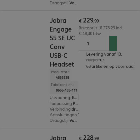
Draagstijl
:
Voor één oor
€ 229,99
229
Jabra
€
,
99
Engage
Brutoprijs: € 278,29 incl.
€ 48,30 btw
55 SE UC
Conv
USB-C
Levering vanaf 13.
augustus
Headset
68 artikelen op voorraad.
Productnr.:
4835538
Fabrikant-nr.:
9655-435-111
Uitvoering
:
Europa
Toepassing
:
PC, Notebook
Verbinding
:
draadloos
Aansluitingen
:
1 x USB-C
Draagstijl
:
Voor één oor
€ 228,99
228
Jabra
€
,
99