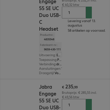
Engage
Brutoprijs: € 232,31 incl.
€ 40,32 btw
55 SE UC
Duo USB-
C
Levering vanaf 13.
augustus
Headset
58 artikelen op voorraad.
Productnr.:
4835548
Fabrikant-nr.:
9659-430-111
Uitvoering
:
Europa
Toepassing
:
PC, Notebook
Verbinding
:
draadloos
Aansluitingen
:
1 x USB-C
Draagstijl
:
Voor beide oren
€ 235,99
235
Jabra
€
,
99
Engage
Brutoprijs: € 285,55 incl.
€ 49,56 btw
55 SE UC
Duo USB-