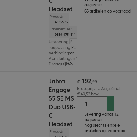
C
augustus
Headset
65 artikelen op voorraad.
Productnr.:
4835576
Fabrikant-nr.:
9659-475-111
Uitvoering
:
Europa
Toepassing
:
PC, Notebook
Verbinding
:
draadloos
Aansluitingen
:
1 x USB-C
Draagstijl
:
Voor beide oren
€ 192,99
192
Jabra
€
,
99
Engage
Brutoprijs: € 233,52 incl.
€ 40,53 btw
55 SE MS
Duo USB-
C
Levering vanaf 12.
augustus
Headset
Nog slechts enkele
artikelen op voorraad.
Productnr.:
4835575