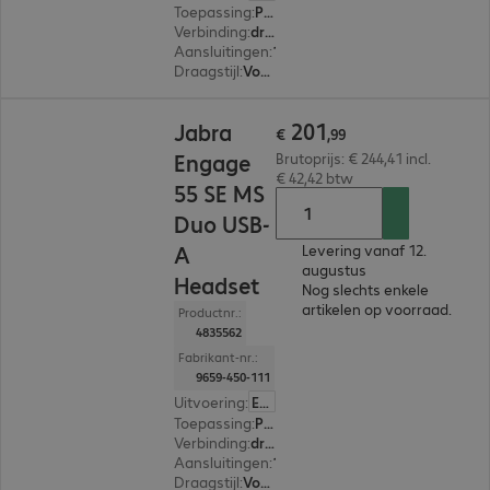
Toepassing
:
PC, Notebook
Verbinding
:
draadloos
Aansluitingen
:
1 x USB-A
Draagstijl
:
Voor beide oren
€ 201,99
201
Jabra
€
,
99
Engage
Brutoprijs: € 244,41 incl.
€ 42,42 btw
55 SE MS
Duo USB-
A
Levering vanaf 12.
augustus
Headset
Nog slechts enkele
artikelen op voorraad.
Productnr.:
4835562
Fabrikant-nr.:
9659-450-111
Uitvoering
:
Europa
Toepassing
:
PC, Notebook
Verbinding
:
draadloos
Aansluitingen
:
1 x USB-A
Draagstijl
:
Voor beide oren