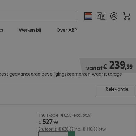
ts
Werken bij
Over ARP
€ 239,99
239
€
,
99
vanaf
meest geavanceerde beveiligingskenmerken waar iStorage
Relevantie
Thuiskopie: € 0,90 (excl. btw)
527
€
,
99
Brutoprijs: € 638,87 incl. € 110,88 btw