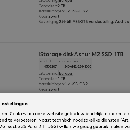
Uitvoering
:
Europa
Capaciteit
:
2 TB
Aansluitingen
:
1 x USB-C 3.2
Kleur
:
Zwart
Beveiliging
:
256-bit AES-XTS versleuteling, Wachtw
iStorage diskAshur M2 SSD 1TB
Productnr.:
Fabrikant-nr.:
4505207
IS-DAM2-256-1000
Uitvoering
:
Europa
Capaciteit
:
1 TB
Aansluitingen
:
1 x USB-C 3.2
Kleur
:
Zwart
Beveiliging
:
256-bit AES-XTS versleuteling, Wachtw
iStorage diskAshur M2 SSD 500G