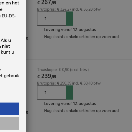
267
€
,
99
Brutoprijs: € 324,27 incl. € 56,28 btw
Levering vanaf 12. augustus
Nog slechts enkele artikelen op voorraad.
oordbeveiliging
B
Thuiskopie: € 0,90 (excl. btw)
239
€
,
99
Brutoprijs: € 290,39 incl. € 50,40 btw
Levering vanaf 12. augustus
Nog slechts enkele artikelen op voorraad.
oordbeveiliging