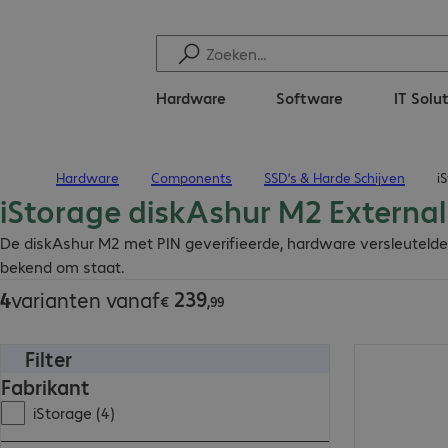
Hardware
Software
IT Solu
Hardware
Components
SSD’s & Harde Schijven
i
Terug naar startpagina
iStorage diskAshur M2 Externa
€ 239,99
De diskAshur M2 met PIN geverifieerde, hardware versleuteld
bekend om staat.
239
4
varianten vanaf
€
,
99
Filter
€ 527,99
Fabrikant
iStorage (4)