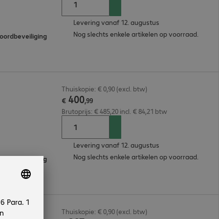
Levering vanaf 12. augustus
Nog slechts enkele artikelen op voorraad.
oordbeveiliging
Thuiskopie: € 0,90 (excl. btw)
400
€
,
99
Brutoprijs: € 485,20 incl. € 84,21 btw
Levering vanaf 12. augustus
Nog slechts enkele artikelen op voorraad.
oordbeveiliging
B
Thuiskopie: € 0,90 (excl. btw)