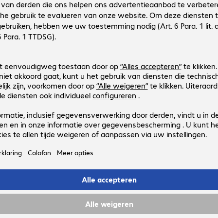
Productnr.:
Fabrikant-nr.:
4505206
IS-DAM2-256-500
Uitvoering
:
Europa
Capaciteit
:
500 GB
Aansluitingen
:
1 x USB-C 3.2
Kleur
:
Zwart
Beveiliging
:
256-bit AES-XTS versleuteling, Wachtw
iStorage diskAshur M2 SSD 240G
Productnr.:
Fabrikant-nr.:
4505204
IS-DAM2-256-240
Uitvoering
:
Europa
Capaciteit
:
240 GB
Aansluitingen
:
1 x USB-C 3.2
Kleur
:
Zwart
Beveiliging
:
256-bit AES-XTS versleuteling, Wachtw