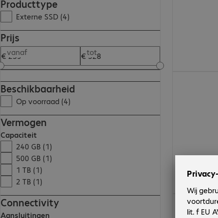
Producttype
Externe SSD (4)
Prijs
vanaf
tot
€ 400,99
Beschikbaarheid
Op voorraad (4)
Vermogen
Capaciteit
240 GB (1)
500 GB (1)
1 TB (1)
2 TB (1)
€ 267,99
Connectivity
Aansluitingen