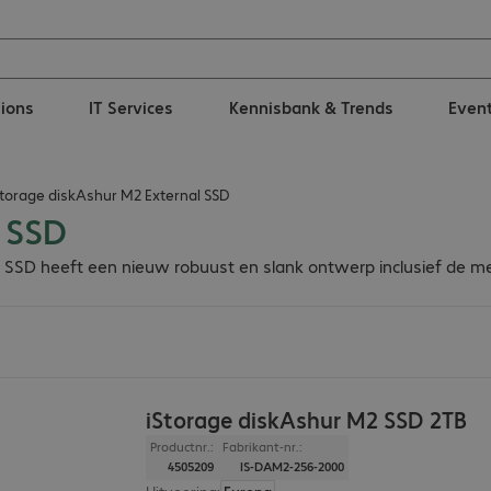
tions
IT Services
Kennisbank & Trends
Even
Storage diskAshur M2 External SSD
l SSD
e SSD heeft een nieuw robuust en slank ontwerp inclusief de 
iStorage diskAshur M2 SSD 2TB
Productnr.:
Fabrikant-nr.:
4505209
IS-DAM2-256-2000