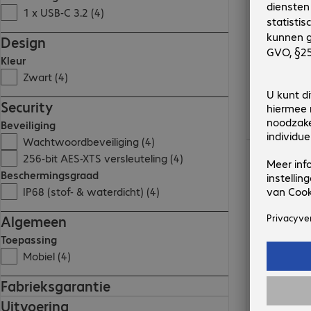
1 x USB-C 3.2 (4)
Design
Kleur
Zwart (4)
Security
Beveiliging
Wachtwoordbeveiliging (4)
€ 239,99
256-bit AES-XTS versleuteling (4)
Beschermingsgraad
IP68 (stof- & waterdicht) (4)
Algemeen
Toepassing
Mobiel (4)
Fabrieksgarantie
Uitvoering