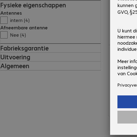
Fysieke eigenschappen
Antennes
intern (4)
Afneembare antenne
Nee (4)
Fabrieksgarantie
€ 375,99
Uitvoering
Algemeen