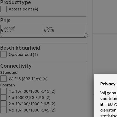
Producttype
Access point (4)
Prijs
vanaf
tot
€ 817,99
Beschikbaarheid
Op voorraad (1)
Connectivity
Standard
Wi-Fi 6 (802.11ax) (4)
Poorten
1 x 10/100/1000 RJ45 (2)
1 x 1000/2,5G RJ45 (2)
€ 301,38
2 x 10/100/1000 RJ45 (2)
4 x 10/100/1000 RJ45 (2)