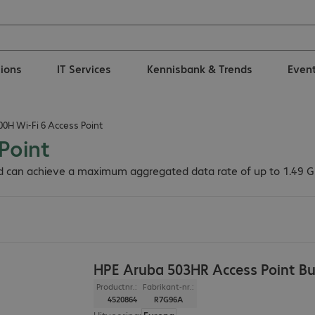
tions
IT Services
Kennisbank & Trends
Even
0H Wi-Fi 6 Access Point
Point
d can achieve a maximum aggregated data rate of up to 1.49 Gb/
HPE Aruba 503HR Access Point B
Productnr.:
Fabrikant-nr.:
4520864
R7G96A