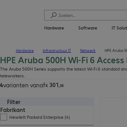
Hardware
Software
IT Solu
Hardware
Infrastructuur IT
Netwerk
HPE Aruba 50
Terug naar startpagina
HPE Aruba 500H Wi-Fi 6 Access 
€ 301,38
The Aruba 500H Series supports the latest Wi-Fi 6 standard an
teleworkers.
301
4
varianten vanaf
€
,
38
Filter
€ 648,99
Fabrikant
Hewlett Packard Enterprise (4)