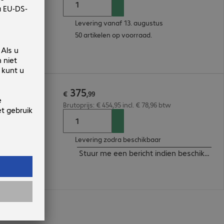
Levering vanaf 13. augustus
50 artikelen op voorraad.
375
oint
€
,
99
Brutoprijs: € 454,95 incl. € 78,96 btw
Levering zodra beschikbaar
Stuur me een bericht indien beschikbaar
n