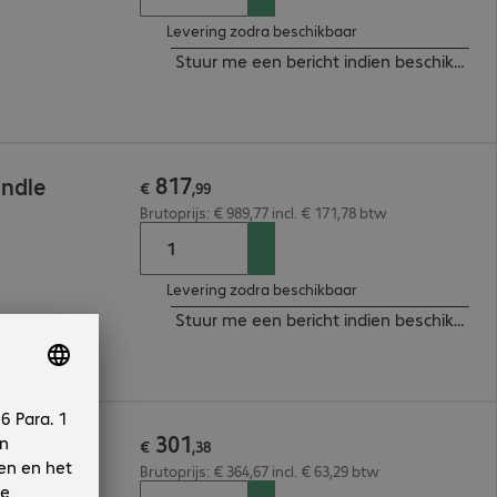
Levering zodra beschikbaar
Stuur me een bericht indien beschikbaar
817
undle
€
,
99
Brutoprijs: € 989,77 incl. € 171,78 btw
Levering zodra beschikbaar
Stuur me een bericht indien beschikbaar
301
oint
€
,
38
Brutoprijs: € 364,67 incl. € 63,29 btw