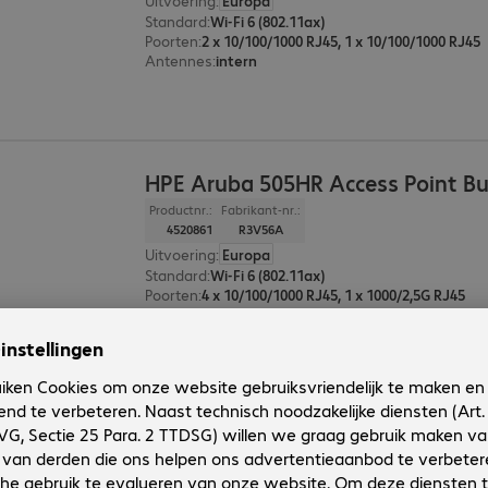
Uitvoering
:
Europa
Standard
:
Wi-Fi 6 (802.11ax)
Poorten
:
2 x 10/100/1000 RJ45, 1 x 10/100/1000 RJ45
Antennes
:
intern
HPE Aruba 505HR Access Point B
Productnr.:
Fabrikant-nr.:
4520861
R3V56A
Uitvoering
:
Europa
Standard
:
Wi-Fi 6 (802.11ax)
Poorten
:
4 x 10/100/1000 RJ45, 1 x 1000/2,5G RJ45
Antennes
:
intern
HPE Aruba 503H Unified Access P
Productnr.:
Fabrikant-nr.:
4499495
R3V36A