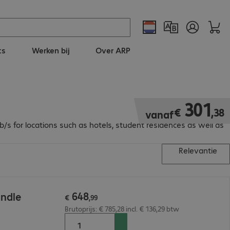
ts
Werken bij
Over ARP
€ 301,38
301
€
,
38
vanaf
s for locations such as hotels, student residences as well as
Relevantie
648
undle
€
,
99
Brutoprijs: € 785,28 incl. € 136,29 btw