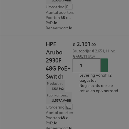
JL558A#ABB
Uitvoering
:
Europa
Aantal poorten
:
48
Poorten
:
48 x 10/100/1000 RJ45
PoE
:
Ja
Beheerbaar
:
Ja
€ 2.191,00
2
.
191
HPE
€
,
00
Aruba
Brutoprijs: € 2.651,11 incl.
€ 460,11 btw
2930F
48G PoE+
Switch
Levering vanaf 12.
augustus
Productnr.:
Nog slechts enkele
4234542
artikelen op voorraad.
Fabrikant-nr.:
JL557A#ABB
Uitvoering
:
Europa
Aantal poorten
:
48
Poorten
:
48 x 10/100/1000 RJ45
PoE
:
Ja
Beheerbaar
:
Ja