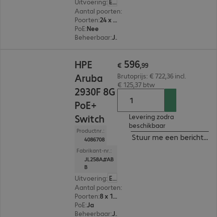
Uitvoering
:
Europa
Aantal poorten
:
24
Poorten
:
24 x 10/100/1000 RJ45
PoE
:
Nee
Beheerbaar
:
Ja
€ 596,99
596
HPE
€
,
99
Aruba
Brutoprijs: € 722,36 incl.
€ 125,37 btw
2930F 8G
PoE+
Switch
Levering zodra
beschikbaar
Productnr.:
Stuur me een bericht ind
4086708
Fabrikant-nr.:
JL258A#AB
B
Uitvoering
:
Europa
Aantal poorten
:
8
Poorten
:
8 x 10/100/1000 RJ45
PoE
:
Ja
Beheerbaar
:
Ja