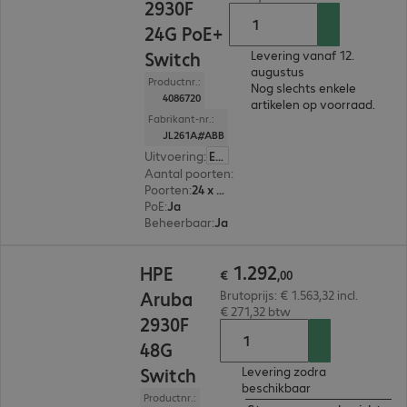
2930F
24G PoE+
Switch
Levering vanaf 12.
augustus
Productnr.:
Nog slechts enkele
4086720
artikelen op voorraad.
Fabrikant-nr.:
JL261A#ABB
Uitvoering
:
Europa
Aantal poorten
:
24
Poorten
:
24 x 10/100/1000 RJ45
PoE
:
Ja
Beheerbaar
:
Ja
€ 1.292,00
1
.
292
HPE
€
,
00
Aruba
Brutoprijs: € 1.563,32 incl.
€ 271,32 btw
2930F
48G
Switch
Levering zodra
beschikbaar
Productnr.: