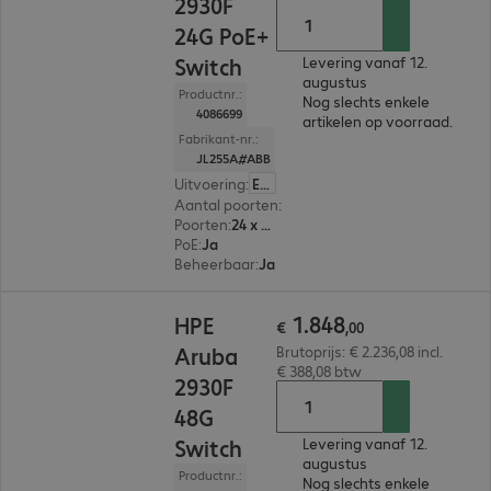
2930F
24G PoE+
Switch
Levering vanaf 12.
augustus
Productnr.:
Nog slechts enkele
4086699
artikelen op voorraad.
Fabrikant-nr.:
JL255A#ABB
Uitvoering
:
Europa
Aantal poorten
:
24
Poorten
:
24 x 10/100/1000 RJ45
PoE
:
Ja
Beheerbaar
:
Ja
€ 1.848,00
1
.
848
HPE
€
,
00
Aruba
Brutoprijs: € 2.236,08 incl.
€ 388,08 btw
2930F
48G
Switch
Levering vanaf 12.
augustus
Productnr.:
Nog slechts enkele