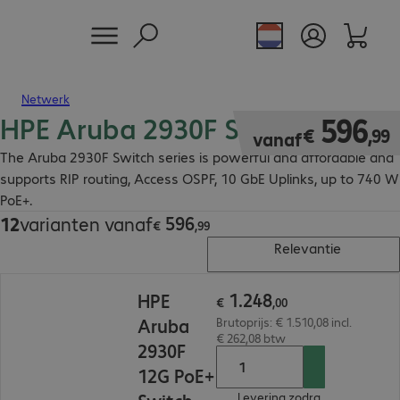
Netwerk
HPE Aruba 2930F Switch
€ 596,99
596
€
,
99
vanaf
The Aruba 2930F Switch series is powerful and affordable and
supports RIP routing, Access OSPF, 10 GbE Uplinks, up to 740 W
PoE+.
596
12
varianten vanaf
€ 596,99
€
,
99
Relevantie
€ 1.248,00
1
.
248
HPE
€
,
00
Aruba
Brutoprijs: € 1.510,08 incl.
€ 262,08 btw
2930F
12G PoE+
Levering zodra