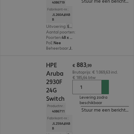
Stuur me een bericht ind
4086719
Fabrikant-nr.:
JL260A#AB
B
Uitvoering
:
Europa
Aantal poorten
:
48
Poorten
:
48 x 10/100/1000 RJ45
PoE
:
Nee
Beheerbaar
:
Ja
€ 883,99
883
HPE
€
,
99
Aruba
Brutoprijs: € 1.069,63 incl.
€ 185,64 btw
2930F
24G
Switch
Levering zodra
beschikbaar
Productnr.:
Stuur me een bericht ind
4086711
Fabrikant-nr.:
JL259A#AB
B