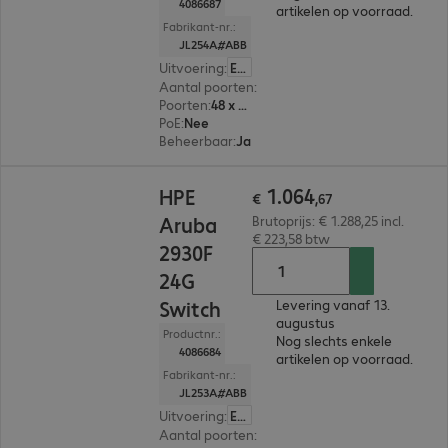
4086687
artikelen op voorraad.
Fabrikant-nr.:
JL254A#ABB
Uitvoering
:
Europa
Aantal poorten
:
48
Poorten
:
48 x 10/100/1000 RJ45
PoE
:
Nee
Beheerbaar
:
Ja
€ 1.064,67
1
.
064
HPE
€
,
67
Aruba
Brutoprijs: € 1.288,25 incl.
€ 223,58 btw
2930F
24G
Switch
Levering vanaf 13.
augustus
Productnr.:
Nog slechts enkele
4086684
artikelen op voorraad.
Fabrikant-nr.:
JL253A#ABB
Uitvoering
:
Europa
Aantal poorten
:
24