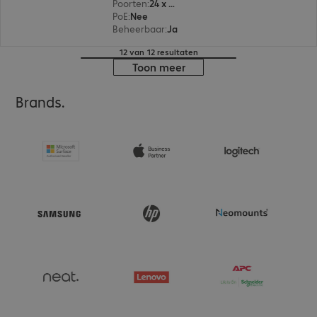
Poorten
:
24 x 10/100/1000 RJ45
PoE
:
Nee
Beheerbaar
:
Ja
12 van 12 resultaten
Toon meer
Brands.