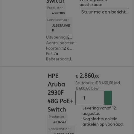
Switch
beschikbaar
Productnr.:
Stuur me een bericht ind
4398180
Fabrikant-nr.:
JL693A#AB
B
Uitvoering
:
Europa
Aantal poorten
:
12
Poorten
:
12 x 10/100/1000 RJ45
PoE
:
Ja
Beheerbaar
:
Ja
€ 2.860,00
2
.
860
HPE
€
,
00
Aruba
Brutoprijs: € 3.460,60 incl.
€ 600,60 btw
2930F
48G PoE+
Switch
Levering vanaf 12.
augustus
Productnr.:
Nog slechts enkele
4234543
artikelen op voorraad.
Fabrikant-nr.: