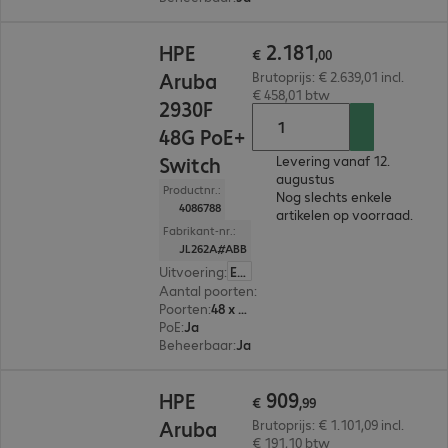
€ 2.181,00
2
.
181
HPE
€
,
00
Aruba
Brutoprijs: € 2.639,01 incl.
€ 458,01 btw
2930F
48G PoE+
Switch
Levering vanaf 12.
augustus
Productnr.:
Nog slechts enkele
4086788
artikelen op voorraad.
Fabrikant-nr.:
JL262A#ABB
Uitvoering
:
Europa
Aantal poorten
:
48
Poorten
:
48 x 10/100/1000 RJ45
PoE
:
Ja
Beheerbaar
:
Ja
€ 909,99
909
HPE
€
,
99
Aruba
Brutoprijs: € 1.101,09 incl.
€ 191,10 btw