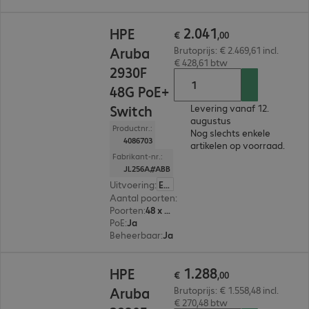
€ 2.041,00
2
.
041
HPE
€
,
00
Aruba
Brutoprijs: € 2.469,61 incl.
€ 428,61 btw
2930F
48G PoE+
Switch
Levering vanaf 12.
augustus
Productnr.:
Nog slechts enkele
4086703
artikelen op voorraad.
Fabrikant-nr.:
JL256A#ABB
Uitvoering
:
Europa
Aantal poorten
:
48
Poorten
:
48 x 10/100/1000 RJ45
PoE
:
Ja
Beheerbaar
:
Ja
€ 1.288,00
1
.
288
HPE
€
,
00
Aruba
Brutoprijs: € 1.558,48 incl.
€ 270,48 btw