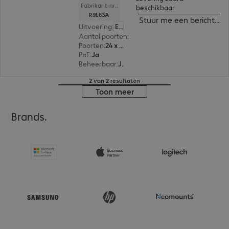
Fabrikant-nr.:
beschikbaar
R9L63A
Stuur me een bericht ind
Uitvoering
:
Europa
Aantal poorten
:
24
Poorten
:
24 x 10/100/1000 RJ45
PoE
:
Ja
Beheerbaar
:
Ja
2 van 2 resultaten
Toon meer
Brands.