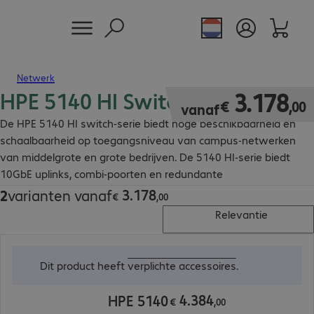
Netwerk
HPE 5140 HI Switch
€ 3.178,00
3
.
178
€
,
00
vanaf
De HPE 5140 HI switch-serie biedt hoge beschikbaarheid en
schaalbaarheid op toegangsniveau van campus-netwerken
van middelgrote en grote bedrijven. De 5140 HI-serie biedt
10GbE uplinks, combi-poorten en redundante
uitbreidingsmogelijkheden.
3
.
178
2
varianten vanaf
€ 3.178,00
€
,
00
Relevantie
€ 4.384,00
Dit product heeft
verplichte accessoires
.
4
.
384
HPE 5140
€
,
00