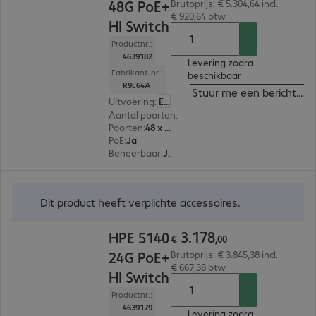
48G PoE+
Brutoprijs: € 5.304,64 incl.
€ 920,64 btw
HI Switch
Productnr.:
4639182
Levering zodra
Fabrikant-nr.:
beschikbaar
R9L64A
Stuur me een bericht ind
Uitvoering
:
Europa
Aantal poorten
:
48
Poorten
:
48 x 10/100/1000 RJ45
PoE
:
Ja
Beheerbaar
:
Ja
€ 3.178,00
Dit product heeft
verplichte accessoires
.
3
.
178
HPE 5140
€
,
00
24G PoE+
Brutoprijs: € 3.845,38 incl.
€ 667,38 btw
HI Switch
Productnr.:
4639179
Levering zodra